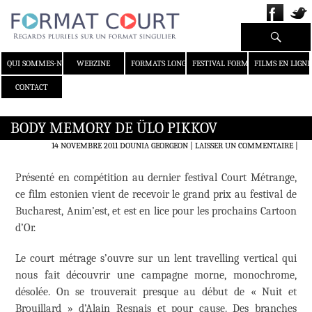
Recherche
ALLER AU CONTENU
QUI SOMMES-NOUS ?
WEBZINE
FORMATS LONGS
FESTIVAL FORMAT COURT
FILMS EN LIGNE
CONTACT
BODY MEMORY DE ÜLO PIKKOV
14 NOVEMBRE 2011
DOUNIA GEORGEON
LAISSER UN COMMENTAIRE
|
Présenté en compétition au dernier festival Court Métrange,
ce film estonien vient de recevoir le grand prix au festival de
Bucharest, Anim’est, et est en lice pour les prochains Cartoon
d’Or.
Le court métrage s’ouvre sur un lent travelling vertical qui
nous fait découvrir une campagne morne, monochrome,
désolée. On se trouverait presque au début de « Nuit et
Brouillard » d’Alain Resnais et pour cause. Des branches