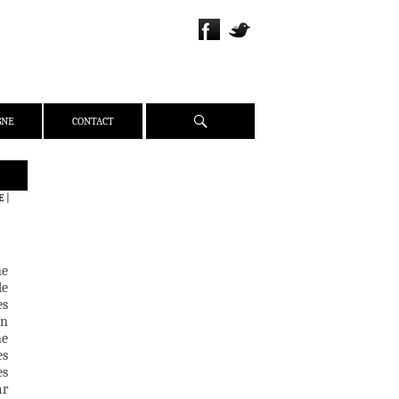
Recherche
GNE
CONTACT
QUI SOMMES-NOUS ?
E
|
PRÉSENTATION
ÉQUIPE
PRESSE
ne
de
PARTENAIRES
es
WEBZINE
en
ne
ACTUALITÉS
es
CRITIQUES
es
ar
DOSSIERS