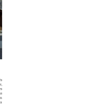
és
e,
es
us
un
la