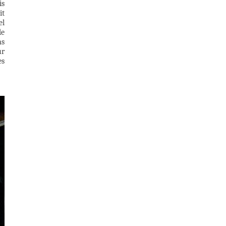
is
it
el
de
ns
ur
es