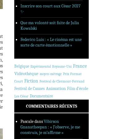
Inscrire son court aux César 2027
✨
Que ma volonté soit faite de Julia
Kowalski
nt
Federico Luis : « Le cinéma est une
es
sorte de carte émotionnelle »
nt
es
n,
ps
France
Belgique
Expérimental
Royaume-Uni
es
Vidéothèque
Prix Format
moyen-métrage
es
Fiction
Court
Festival de Clermont-Ferrand
i,
Animation
Festival de Cannes
Film d'école
la
ce
Documentaire
Les César
er
COMMENTAIRES RÉCENTS
de
Pascale
dans
Vibirson
Gnanatheepan : « J’observe, je me
construis, je m’affirme »