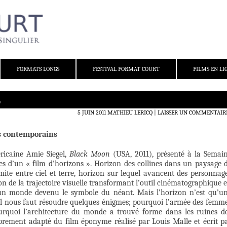
FORMATS LONGS
FESTIVAL FORMAT COURT
FILMS EN LI
L
5 JUIN 2011
MATHIEU LERICQ
LAISSER UN COMMENTAIR
s contemporains
éricaine Amie Siegel,
Black Moon
(USA, 2011), présenté à la Semai
ures d’un « film d’horizons ». Horizon des collines dans un paysage 
imite entre ciel et terre, horizon sur lequel avancent des personnag
on de la trajectoire visuelle transformant l’outil cinématographique 
 un monde devenu le symbole du néant. Mais l’horizon n’est qu’u
 il nous faut résoudre quelques énigmes; pourquoi l’armée des femm
rquoi l’architecture du monde a trouvé forme dans les ruines d
librement adapté du film éponyme réalisé par Louis Malle et écrit p