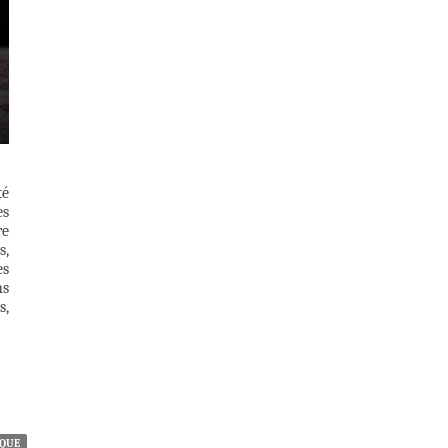
té
es
re
s,
es
ns
s,
IQUE