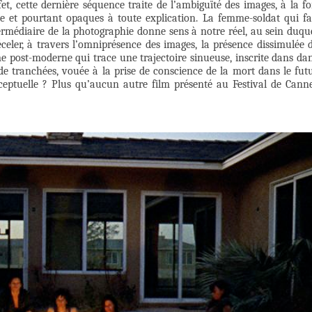
et, cette dernière séquence traite de l’ambiguïté des images, à la fo
ble et pourtant opaques à toute explication. La femme-soldat qui fa
termédiaire de la photographie donne sens à notre réel, au sein duqu
ler, à travers l’omniprésence des images, la présence dissimulée 
 post-moderne qui trace une trajectoire sinueuse, inscrite dans da
e tranchées, vouée à la prise de conscience de la mort dans le fut
eptuelle ? Plus qu’aucun autre film présenté au Festival de Cann