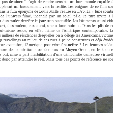
n pas dessiner. Il s’agit de rendre sensible un hors-monde capable 
pérant un basculement vers la réalité. Les énigmes de ce film so
ans le film éponyme de Louis Malle, réalisé en 1975. La « lune somb
e l’univers filmé, incendié par un soleil pâle. Ce titre invite à 
t dissimulée derrière le jour trop ostensible. Les bâtiments, aussi vid
ert, dissimulent, eux aussi, une « lune noire ». Dans les plis de c
lui-même réside, en effet, l’âme de l’Amérique contemporaine. L
s milliers de résidences desquelles on a délogé les Américains, victim
 travellings au milieu de ces rues à peine construites et déjà évidé
 par extension, l’Amérique post-crise financière ? Les femmes-solda
aphore des combattants occidentaux au Moyen-Orient, en Irak ou 
 but, mise à part l’habilitation d’une démocratie demeurée virtuell
t donc par atteindre le réel. Mais tous ces points de référence ne so