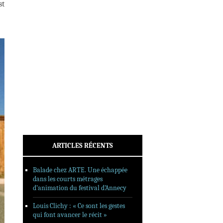
st
INTERVIEWS
REPORTAGES
SORTIES DVD
FORMATS LONGS
FESTIVAL FORMAT COURT
FILMS EN LIGNE
CONTACT
ARTICLES RÉCENTS
Balade chez ARTE. Une échappée
dans les courts métrages
d’animation du festival d’Annecy
Louis Clichy : « Ce sont les gestes
qui font avancer le récit »