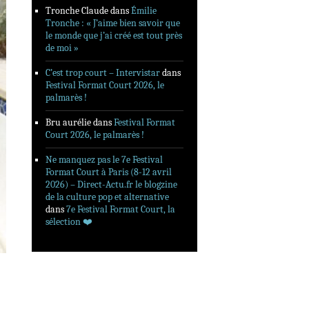
Tronche Claude
dans
Émilie
Tronche : « J’aime bien savoir que
le monde que j’ai créé est tout près
de moi »
C’est trop court – Intervistar
dans
Festival Format Court 2026, le
palmarès !
Bru aurélie
dans
Festival Format
Court 2026, le palmarès !
Ne manquez pas le 7e Festival
Format Court à Paris (8-12 avril
2026) – Direct-Actu.fr le blogzine
de la culture pop et alternative
dans
7e Festival Format Court, la
sélection ❤️‍