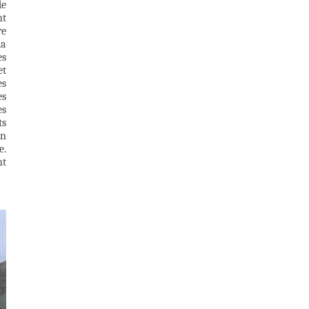
de
nt
re
la
es
et
es
es
es
ts
en
e.
nt