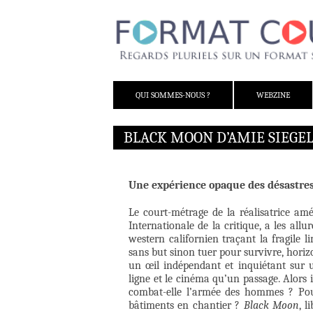
ALLER AU CONTENU
QUI SOMMES-NOUS ?
WEBZINE
BLACK MOON D’AMIE SIEGE
Une expérience opaque des désastre
Le court-métrage de la réalisatrice am
Internationale de la critique, a les all
western californien traçant la fragile l
sans but sinon tuer pour survivre, horiz
un œil indépendant et inquiétant sur
ligne et le cinéma qu’un passage. Alors
combat-elle l’armée des hommes ? Pou
bâtiments en chantier ?
Black Moon
, 