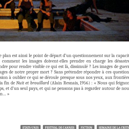
 plan est ainsi le point de départ d’un questionnement sur la capaci
: comment les images doivent-elles prendre en charge les désastr
dre pour rendre visible ce qui est là, dissimulé ? Les images de guer
ages de notre propre mort ? Sans prétendre répondre à ces question
nsion à oublier ce qui se déroule presque sous nos yeux, aux frontièr
la fin de
Nuit et brouillard
(Alain Resnais, 1956) : « Nous qui feigno
ps, et d’un seul pays, et qui ne pensons pas à regarder autour de nou
in… »
ETATS-UNIS
FESTIVAL DE CANNES
FICTION
SEMAINE DE LA CRIT