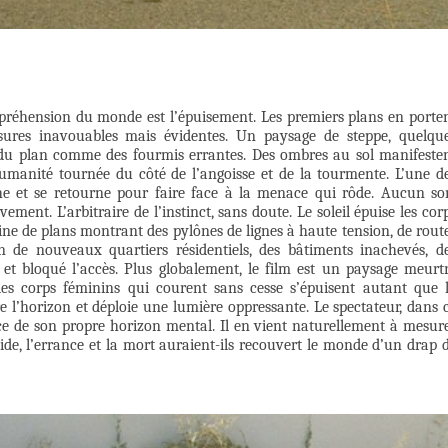
ppréhension du monde est l’épuisement. Les premiers plans en porte
ssures inavouables mais évidentes. Un paysage de steppe, quelqu
du plan comme des fourmis errantes. Des ombres au sol manifeste
manité tournée du côté de l’angoisse et de la tourmente. L’une d
 et se retourne pour faire face à la menace qui rôde. Aucun so
ement. L’arbitraire de l’instinct, sans doute. Le soleil épuise les cor
zaine de plans montrant des pylônes de lignes à haute tension, de rout
n de nouveaux quartiers résidentiels, des bâtiments inachevés, d
et bloqué l’accès. Plus globalement, le film est un paysage meurtr
les corps féminins qui courent sans cesse s’épuisent autant que 
ire l’horizon et déploie une lumière oppressante. Le spectateur, dans 
ence de son propre horizon mental. Il en vient naturellement à mesur
ide, l’errance et la mort auraient-ils recouvert le monde d’un drap 