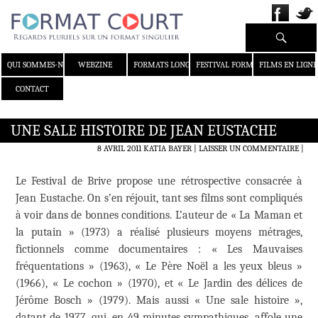
Recherche
ALLER AU CONTENU
QUI SOMMES-NOUS ?
WEBZINE
FORMATS LONGS
FESTIVAL FORMAT COURT
FILMS EN LIGNE
CONTACT
UNE SALE HISTOIRE DE JEAN EUSTACHE
8 AVRIL 2011
KATIA BAYER
LAISSER UN COMMENTAIRE
|
Le Festival de Brive propose une rétrospective consacrée à
Jean Eustache. On s’en réjouit, tant ses films sont compliqués
à voir dans de bonnes conditions. L’auteur de « La Maman et
la putain » (1973) a réalisé plusieurs moyens métrages,
fictionnels comme documentaires : « Les Mauvaises
fréquentations » (1963), « Le Père Noël a les yeux bleus »
(1966), « Le cochon » (1970), et « Le Jardin des délices de
Jérôme Bosch » (1979). Mais aussi « Une sale histoire »,
datant de 1977, qui, en 49 minutes sympathiques, affole une