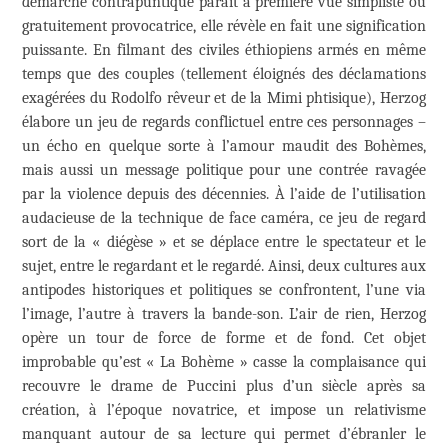
démarche contrapuntique paraît à première vue simpliste ou
gratuitement provocatrice, elle révèle en fait une signification
puissante. En filmant des civiles éthiopiens armés en même
temps que des couples (tellement éloignés des déclamations
exagérées du Rodolfo rêveur et de la Mimi phtisique), Herzog
élabore un jeu de regards conflictuel entre ces personnages –
un écho en quelque sorte à l’amour maudit des Bohèmes,
mais aussi un message politique pour une contrée ravagée
par la violence depuis des décennies. À l’aide de l’utilisation
audacieuse de la technique de face caméra, ce jeu de regard
sort de la « diégèse » et se déplace entre le spectateur et le
sujet, entre le regardant et le regardé. Ainsi, deux cultures aux
antipodes historiques et politiques se confrontent, l’une via
l’image, l’autre à travers la bande-son. L’air de rien, Herzog
opère un tour de force de forme et de fond. Cet objet
improbable qu’est « La Bohème » casse la complaisance qui
recouvre le drame de Puccini plus d’un siècle après sa
création, à l’époque novatrice, et impose un relativisme
manquant autour de sa lecture qui permet d’ébranler le