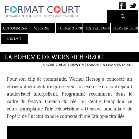
Recherche
ALLER AU CONTENU
QUI SOMMES-NOUS ?
WEBZINE
FORMATS LONGS
FESTIVAL FORMAT COURT
FILMS EN LIGNE
CONTACT
LA BOHÈME DE WERNER HERZOG
8 AVRIL 2011
ADI CHESSON
LAISSER UN COMMENTAIRE
|
Pour son clip de commande, Werner Herzog a concocté un
curieux documentaire qui se veut un exercice en contrepoint
audiovisuel interpellant. Programmé récemment dans le
cadre du festival Cinéma du réel, au Centre Pompidou, ce
court transplante l’air célébrissime « O soave fanciulla » de
l’opéra de Puccini dans le contexte d’une Éthiopie tiraillée.