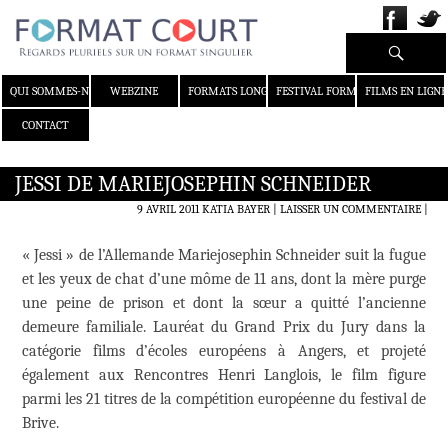
Recherche
ALLER AU CONTENU
QUI SOMMES-NOUS ?
WEBZINE
FORMATS LONGS
FESTIVAL FORMAT COURT
FILMS EN LIGNE
CONTACT
JESSI DE MARIEJOSEPHIN SCHNEIDER
9 AVRIL 2011
KATIA BAYER
LAISSER UN COMMENTAIRE
|
« Jessi » de l’Allemande Mariejosephin Schneider suit la fugue
et les yeux de chat d’une môme de 11 ans, dont la mère purge
une peine de prison et dont la sœur a quitté l’ancienne
demeure familiale. Lauréat du Grand Prix du Jury dans la
catégorie films d’écoles européens à Angers, et projeté
également aux Rencontres Henri Langlois, le film figure
parmi les 21 titres de la compétition européenne du festival de
Brive.