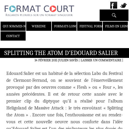
Recherche
ALLER AU CONTENU
QUI SOMMES-NOUS ?
WEBZINE
FORMATS LONGS
FESTIVAL FORMAT COURT
FILMS EN LIGNE
CONTACT
SPLITTING THE ATOM D’EDOUARD SALIER
14 FÉVRIER 2011
JULIEN SAVÈS
LAISSER UN COMMENTAIRE
|
Edouard Salier est un habitué de la sélection Labo du Festival
de Clermont-Ferrand, on se souvient de l’émerveillement
provoqué par des oeuvres comme « Flesh » ou « Four », les
années précédentes. Il est de retour cette année avec le
premier clip du diptyque qu’il a réalisé pour l’album
Heligoland de Massive Attack : le très envoûtant « Splitting
the Atom » . Encore une fois, l’enthousiasme est au rendez-
vous et cette nouvelle oeuvre nous conforte dans l’idée
qu’Edouard Salier est l’un des réalisateurs les plus doués du