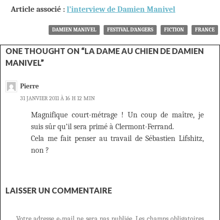
Artic
le associé :
l’interview de Damien Manivel
DAMIEN MANIVEL
FESTIVAL D'ANGERS
FICTION
FRANCE
ONE THOUGHT ON “LA DAME AU CHIEN DE DAMIEN
MANIVEL”
Pierre
31 JANVIER 2011 À 16 H 12 MIN
Magnifique court-métrage ! Un coup de maître, je
suis sûr qu’il sera primé à Clermont-Ferrand.
Cela me fait penser au travail de Sébastien Lifshitz,
non ?
LAISSER UN COMMENTAIRE
Votre adresse e-mail ne sera pas publiée.
Les champs obligatoires