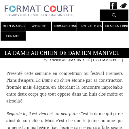
Recherche
ALLER AU CONTENU
QUI SOMMES-NOUS ?
WEBZINE
FORMATS LONGS
FESTIVAL FORMAT COURT
FILMS EN LIGNE
CONTACT
LA DAME AU CHIEN DE DAMIEN MANIVEL
29 JANVIER 2011
AMAURY AUGÉ
UN COMMENTAIRE
|
Présenté cette semaine en compétition au festival Premiers
Plans d’Angers,
La Dame au chien
étonne par sa construction
frontale mais élégante, en abordant la rencontre improbable
entre deux corps que tout oppose dans un huis clos moite et
alcoolisé.
Regarde-le, il est vieux et un peu pute
. C’est la dame qui parle
ainsi de son chien. Mais c’est elle que le jeune homme qui
ramène l’animal égaré fixe, fasciné par ce corps affalé, sexué,