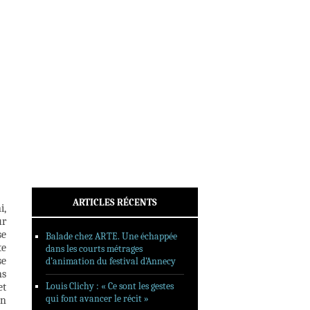
INTERVIEWS
REPORTAGES
SORTIES DVD
FORMATS LONGS
FESTIVAL FORMAT COURT
FILMS EN LIGNE
CONTACT
ARTICLES RÉCENTS
i,
ur
se
Balade chez ARTE. Une échappée
te
dans les courts métrages
se
d’animation du festival d’Annecy
ns
Louis Clichy : « Ce sont les gestes
et
qui font avancer le récit »
On