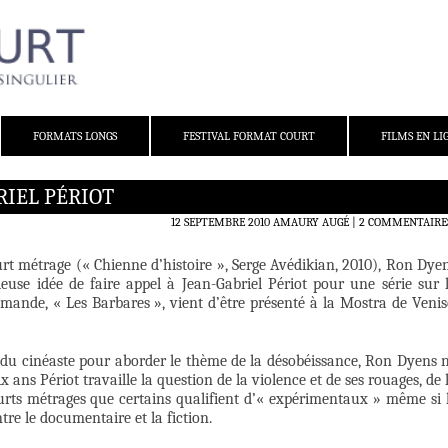
FORMATS LONGS
FESTIVAL FORMAT COURT
FILMS EN LI
RIEL PÉRIOT
12 SEPTEMBRE 2010
AMAURY AUGÉ
2 COMMENTAIRE
rt métrage (« Chienne d’histoire », Serge Avédikian, 2010), Ron Dye
euse idée de faire appel à Jean-Gabriel Périot pour une série sur 
mande, « Les Barbares », vient d’être présenté à la Mostra de Venis
es du cinéaste pour aborder le thème de la désobéissance, Ron Dyens 
 ans Périot travaille la question de la violence et de ses rouages, de 
urts métrages que certains qualifient d’« expérimentaux » même si 
re le documentaire et la fiction.