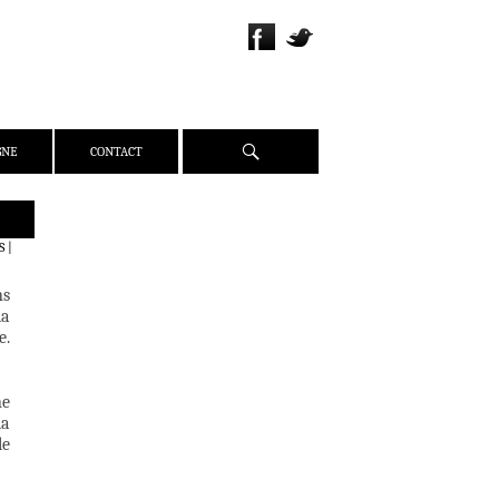
Recherche
GNE
CONTACT
QUI SOMMES-NOUS ?
S
|
PRÉSENTATION
ns
ÉQUIPE
la
PRESSE
e.
PARTENAIRES
WEBZINE
ne
la
ACTUALITÉS
le
CRITIQUES
DOSSIERS