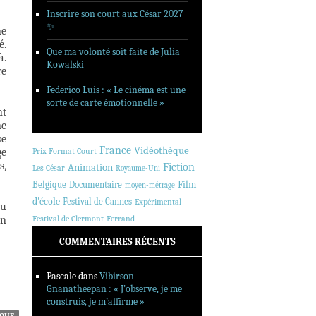
Inscrire son court aux César 2027
✨
ne
é.
Que ma volonté soit faite de Julia
à.
Kowalski
re
Federico Luis : « Le cinéma est une
sorte de carte émotionnelle »
nt
ne
se
France
Vidéothèque
ge
Prix Format Court
s,
Animation
Fiction
Les César
Royaume-Uni
Belgique
Documentaire
Film
moyen-métrage
d'école
Festival de Cannes
Expérimental
au
un
Festival de Clermont-Ferrand
COMMENTAIRES RÉCENTS
Pascale
dans
Vibirson
Gnanatheepan : « J’observe, je me
construis, je m’affirme »