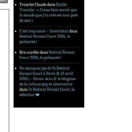
ÈQUE
Tronche Claude
dans
Émilie
Tronche : « J’aime bien savoir que
le monde que j’ai créé est tout près
de moi »
C’est trop court – Intervistar
dans
Festival Format Court 2026, le
palmarès !
Bru aurélie
dans
Festival Format
Court 2026, le palmarès !
Ne manquez pas le 7e Festival
Format Court à Paris (8-12 avril
2026) – Direct-Actu.fr le blogzine
de la culture pop et alternative
dans
7e Festival Format Court, la
sélection ❤️‍