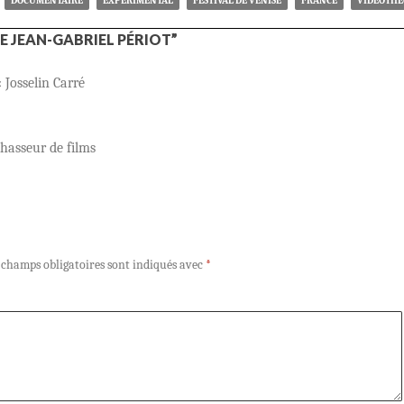
DOCUMENTAIRE
EXPÉRIMENTAL
FESTIVAL DE VENISE
FRANCE
VIDÉOTH
E JEAN-GABRIEL PÉRIOT”
 Josselin Carré
hasseur de films
 champs obligatoires sont indiqués avec
*