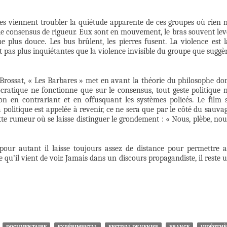
es viennent troubler la quiétude apparente de ces groupes où rien 
 le consensus de rigueur. Eux sont en mouvement, le bras souvent lev
e plus douce. Les bus brûlent, les pierres fusent. La violence est l
t pas plus inquiétantes que la violence invisible du groupe que suggè
n Brossat, « Les Barbares » met en avant la théorie du philosophe do
ocratique ne fonctionne que sur le consensus, tout geste politique 
ion en contrariant et en offusquant les systèmes policés. Le film 
la politique est appelée à revenir, ce ne sera que par le côté du sauva
ette rumeur où se laisse distinguer le grondement : « Nous, plèbe, nou
, pour autant il laisse toujours assez de distance pour permettre 
 qu’il vient de voir. Jamais dans un discours propagandiste, il reste 