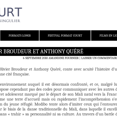
FORMATS LONGS
FESTIVAL FORMAT COURT
FILMS EN LI
IER BROUDEUR ET ANTHONY QUÉRÉ
6 SEPTEMBRE 2010
AMANDINE FOURNIER
LAISSER UN COMMENTAIR
Olivier Broudeur et Anthony Quéré, conte avec acuité l’histoire d’
ne cité française.
 environnement auquel il est désormais confronté, et ce, malgré lu
dispose cependant pas des codes pour communiquer avec les autres 
 cet adolescent marqué par le départ de son Mali natal vers la Franc
mme une terre d’accueil mais où rapidement l’incompréhension s’e
ien du jeune réfugié. Modibo tente alors d’imiter ceux qui l’entoure
 le biais de la danse traditionnelle du Mali, dans laquelle il excell
ns « trahir » sa personnalité ni sa culture. Au travers d’un battle 