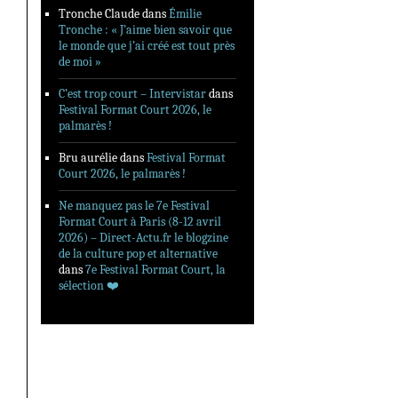
Tronche Claude
dans
Émilie
Tronche : « J’aime bien savoir que
le monde que j’ai créé est tout près
de moi »
C’est trop court – Intervistar
dans
Festival Format Court 2026, le
palmarès !
Bru aurélie
dans
Festival Format
Court 2026, le palmarès !
Ne manquez pas le 7e Festival
Format Court à Paris (8-12 avril
2026) – Direct-Actu.fr le blogzine
de la culture pop et alternative
dans
7e Festival Format Court, la
sélection ❤️‍