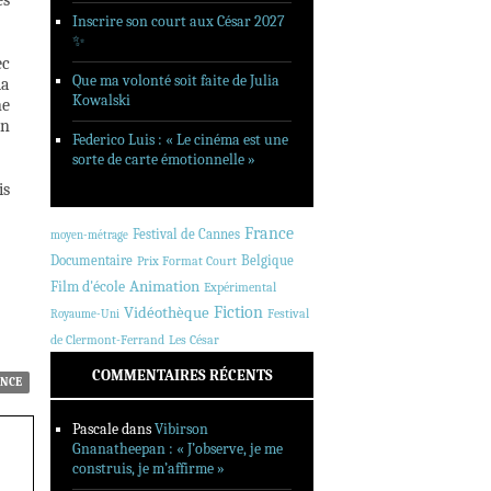
es
Inscrire son court aux César 2027
✨
ec
Que ma volonté soit faite de Julia
la
Kowalski
ne
en
Federico Luis : « Le cinéma est une
sorte de carte émotionnelle »
is
France
Festival de Cannes
moyen-métrage
Documentaire
Belgique
Prix Format Court
Animation
Film d'école
Expérimental
Fiction
Vidéothèque
Festival
Royaume-Uni
de Clermont-Ferrand
Les César
COMMENTAIRES RÉCENTS
NCE
Pascale
dans
Vibirson
Gnanatheepan : « J’observe, je me
construis, je m’affirme »