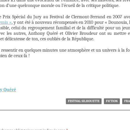
mmes ici dans une évocation de l’enfance, avec ses naïvetés, ses rêv
tion d’une quelconque morale ou l’écueil de la critique politique.
le Prix Spécial du Jury au Festival de Clermont-Ferrand en 2007 av
èmia »
, y ont été à nouveau récompensés en 2010 pour « Dounouia, 
sible, celui du regroupement familial et de la difficulté pour un jeu
ec les autres, Anthony Quéré et Olivier Broudeur ont su mettre 
et délicatesse de ton, ces oubliés de la République.
re ressentir en quelques minutes une atmosphère et un univers à la fo
bien de ceux-là !
ny Quéré
FESTIVAL SILHOUETTE
FICTION
FRA