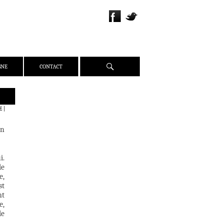
Recherche
GNE
CONTACT
QUI SOMMES-NOUS ?
E
|
PRÉSENTATION
un
ÉQUIPE
PRESSE
i.
PARTENAIRES
de
WEBZINE
e,
st
ACTUALITÉS
nt
CRITIQUES
e,
de
DOSSIERS