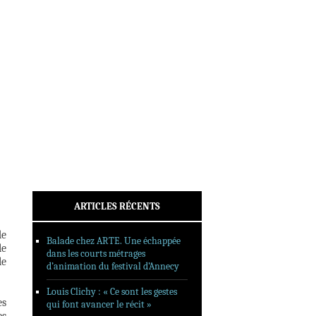
INTERVIEWS
REPORTAGES
SORTIES DVD
FORMATS LONGS
FESTIVAL FORMAT COURT
FILMS EN LIGNE
CONTACT
ARTICLES RÉCENTS
de
Balade chez ARTE. Une échappée
le
dans les courts métrages
le
d’animation du festival d’Annecy
Louis Clichy : « Ce sont les gestes
es
qui font avancer le récit »