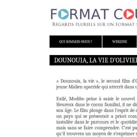
ALLER AU CONTENU
QUI SOMMES-NOUS ?
WEBZINE
DOUNOUIA, LA VIE D’OLIV
« Dounouia, la vie », le second film d’
jeune Malien apatride qui atterrit dans u
Exilé, Modibo peine à saisir le nouvel
Heureux dans le cocon familial, il ne 
son âge. Le film plonge dans l’esprit de
un pays qui se présentait a priori co
installée dans le parcours et le quotid
mais sans se faire comprendre. C’est par
qu’il trouvera un moyen de s’exprimer sa