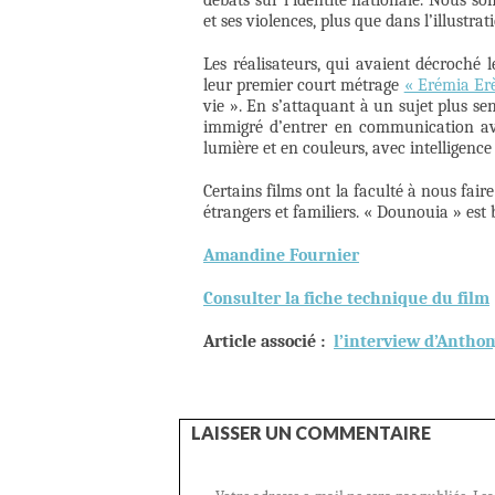
débats sur l’identité nationale. Nous so
et ses violences, plus que dans l’illustra
Les réalisateurs, qui avaient décroché 
leur premier court métrage
« Erémia Er
vie ». En s’attaquant à un sujet plus sen
immigré d’entrer en communication av
lumière et en couleurs, avec intelligence 
Certains films ont la faculté à nous fai
étrangers et familiers. « Dounouia » est 
Amandine Fournier
Consulter la fiche technique du film
Article associé :
l’interview d’Antho
LAISSER UN COMMENTAIRE