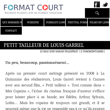
Recherche
ALLER AU CONTENU
QUI SOMMES-NOUS ?
WEBZINE
FORMATS LONGS
FESTIVAL FORMAT COURT
FILMS EN LIGNE
CONTACT
PETIT TAILLEUR DE LOUIS GARREL
21 MAI 2010
SARAH PIALEPRAT
2 COMMENTAIRES
|
Un peu, beaucoup, passionnément…
Après un premier court métrage présenté en 2008 à La
Quinzaine des réalisateurs, Louis Garrel revient à Cannes
avec son second film, « Petit tailleur ». Tout comme dans «
Mes Copains », l’icône du cinéma français d’auteur s’efface
pour laisser place à sa bande, ses fidèles, Arthur, Sylvain,
Lolita… Mais les copains de toujours ont grandi, et il se
pourrait même que la vie ne ressemble pas à ce qu’ils avaient