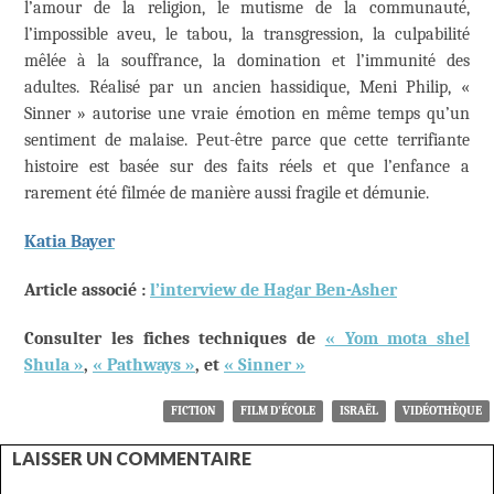
l’amour de la religion, le mutisme de la communauté,
l’impossible aveu, le tabou, la transgression, la culpabilité
mêlée à la souffrance, la domination et l’immunité des
adultes. Réalisé par un ancien hassidique, Meni Philip, «
Sinner » autorise une vraie émotion en même temps qu’un
sentiment de malaise. Peut-être parce que cette terrifiante
histoire est basée sur des faits réels et que l’enfance a
rarement été filmée de manière aussi fragile et démunie.
Katia Bayer
Article associé :
l’interview de Hagar Ben-Asher
Consulter les fiches techniques de
« Yom mota shel
Shula »
,
« Pathways »
, et
« Sinner »
FICTION
FILM D'ÉCOLE
ISRAËL
VIDÉOTHÈQUE
LAISSER UN COMMENTAIRE