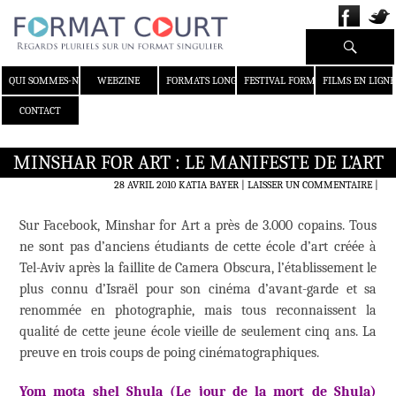
Recherche
ALLER AU CONTENU
QUI SOMMES-NOUS ?
WEBZINE
FORMATS LONGS
FESTIVAL FORMAT COURT
FILMS EN LIGNE
CONTACT
MINSHAR FOR ART : LE MANIFESTE DE L’ART
28 AVRIL 2010
KATIA BAYER
LAISSER UN COMMENTAIRE
|
Sur Facebook, Minshar for Art a près de 3.000 copains. Tous
ne sont pas d’anciens étudiants de cette école d’art créée à
Tel-Aviv après la faillite de Camera Obscura, l’établissement le
plus connu d’Israël pour son cinéma d’avant-garde et sa
renommée en photographie, mais tous reconnaissent la
qualité de cette jeune école vieille de seulement cinq ans. La
preuve en trois coups de poing cinématographiques.
Yom mota shel Shula (Le jour de la mort de Shula)