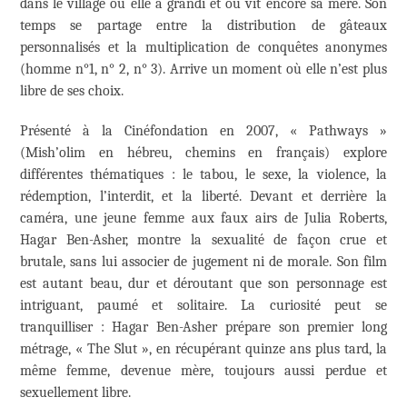
dans le village où elle a grandi et où vit encore sa mère. Son
temps se partage entre la distribution de gâteaux
personnalisés et la multiplication de conquêtes anonymes
(homme n°1, n° 2, n° 3). Arrive un moment où elle n’est plus
libre de ses choix.
Présenté à la Cinéfondation en 2007, « Pathways »
(Mish’olim en hébreu, chemins en français) explore
différentes thématiques : le tabou, le sexe, la violence, la
rédemption, l’interdit, et la liberté. Devant et derrière la
caméra, une jeune femme aux faux airs de Julia Roberts,
Hagar Ben-Asher, montre la sexualité de façon crue et
brutale, sans lui associer de jugement ni de morale. Son film
est autant beau, dur et déroutant que son personnage est
intriguant, paumé et solitaire. La curiosité peut se
tranquilliser : Hagar Ben-Asher prépare son premier long
métrage, « The Slut », en récupérant quinze ans plus tard, la
même femme, devenue mère, toujours aussi perdue et
sexuellement libre.