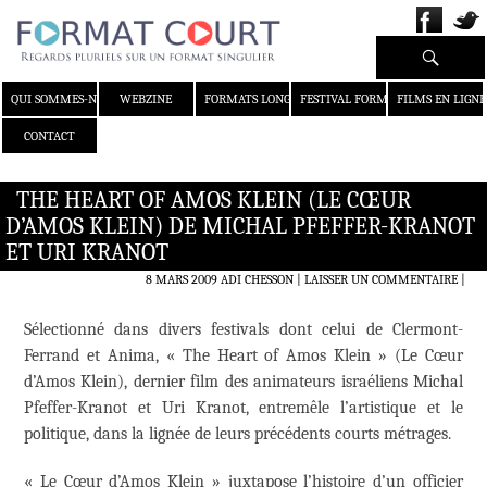
Recherche
ALLER AU CONTENU
QUI SOMMES-NOUS ?
WEBZINE
FORMATS LONGS
FESTIVAL FORMAT COURT
FILMS EN LIGNE
CONTACT
THE HEART OF AMOS KLEIN (LE CŒUR
D’AMOS KLEIN) DE MICHAL PFEFFER-KRANOT
ET URI KRANOT
8 MARS 2009
ADI CHESSON
LAISSER UN COMMENTAIRE
|
Sélectionné dans divers festivals dont celui de Clermont-
Ferrand et Anima, « The Heart of Amos Klein » (Le Cœur
d’Amos Klein), dernier film des animateurs israéliens Michal
Pfeffer-Kranot et Uri Kranot, entremêle l’artistique et le
politique, dans la lignée de leurs précédents courts métrages.
« Le Cœur d’Amos Klein » juxtapose l’histoire d’un officier