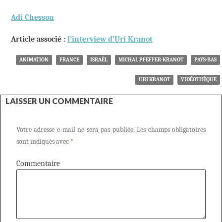
Adi Chesson
Article associé :
l’interview d’Uri Kranot
ANIMATION
FRANCE
ISRAËL
MICHAL PFEFFER-KRANOT
PAYS-BAS
URI KRANOT
VIDÉOTHÈQUE
LAISSER UN COMMENTAIRE
Votre adresse e-mail ne sera pas publiée.
Les champs obligatoires
sont indiqués avec
*
Commentaire