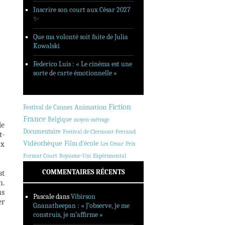
Inscrire son court aux César 2027
✨
Que ma volonté soit faite de Julia
Kowalski
Federico Luis : « Le cinéma est une
sorte de carte émotionnelle »
Animation
Fiction
Festival de Cannes
France
Belgique
moyen-métrage
de
Documentaire
Festival de Clermont-Ferrand
t-
Vidéothèque
ux
Film d'école
Les César
Prix
Format Court
Expérimental
Royaume-Uni
COMMENTAIRES RÉCENTS
st
n.
us
Pascale
dans
Vibirson
er
Gnanatheepan : « J’observe, je me
construis, je m’affirme »