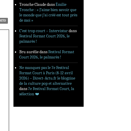
Tronche Claude
dans
Émilie
Tronche : « J’aime bien savoir que
le monde que j’ai créé est tout près
de moi »
DITO
C’est trop court – Intervistar
dans
Festival Format Court 2026, le
palmarès !
Bru aurélie
dans
Festival Format
Court 2026, le palmarès !
Ne manquez pas le 7e Festival
Format Court à Paris (8-12 avril
2026) – Direct-Actu.fr le blogzine
de la culture pop et alternative
dans
7e Festival Format Court, la
sélection ❤️‍