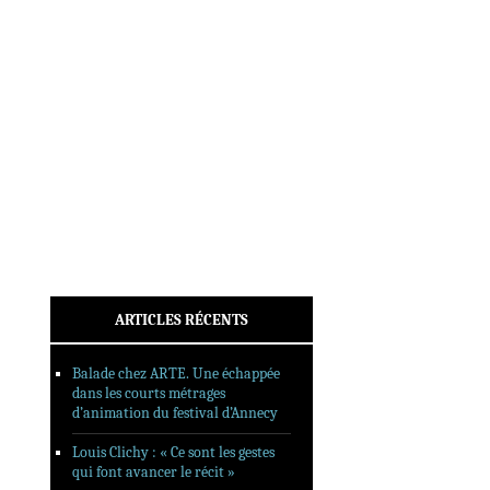
INTERVIEWS
REPORTAGES
SORTIES DVD
FORMATS LONGS
FESTIVAL FORMAT COURT
FILMS EN LIGNE
CONTACT
ARTICLES RÉCENTS
Balade chez ARTE. Une échappée
dans les courts métrages
d’animation du festival d’Annecy
Louis Clichy : « Ce sont les gestes
qui font avancer le récit »