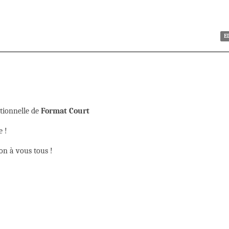
E
ctionnelle de
Format Court
e !
on à vous tous !