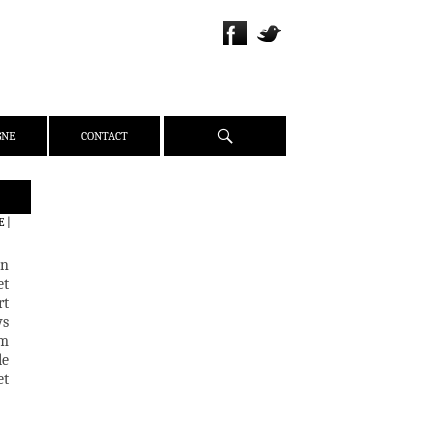
Recherche
GNE
CONTACT
QUI SOMMES-NOUS ?
E
|
PRÉSENTATION
en
ÉQUIPE
et
PRESSE
rt
ys
PARTENAIRES
lm
WEBZINE
le
et
ACTUALITÉS
CRITIQUES
DOSSIERS