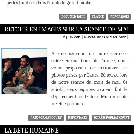
perles tombées dans l’oubli du grand public.
DOCUMENTAIRE
FRANCE
REPORTAGES
RETOUR EN IMAGES SUR LA SÉANCE DE MAI
6 JUIN 2014
LAISSER UN COMMENTAIRE
|
À une semaine de notre dernière
soirée Format Court de l’année, nous
vous proposons de retrouver les
photos prises par Laura Bénéteau lors
de notre séance du mois de mai. Ce
soir-là, deux équipes avaient fait le
déplacement, celle de « Molii » et de
« Peine perdue ».
PRIX FORMAT COURT
REPORTAGES
SOIRÉES FORMAT COURT
LA BÊTE HUMAINE