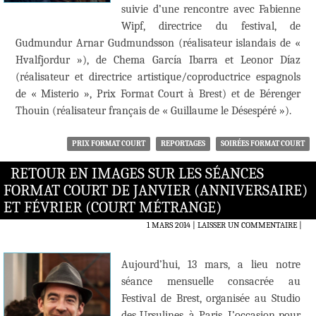
suivie d’une rencontre avec Fabienne
Wipf, directrice du festival, de
Gudmundur Arnar Gudmundsson (réalisateur islandais de «
Hvalfjordur »), de Chema García Ibarra et Leonor Díaz
(réalisateur et directrice artistique/coproductrice espagnols
de « Misterio », Prix Format Court à Brest) et de Bérenger
Thouin (réalisateur français de « Guillaume le Désespéré »).
PRIX FORMAT COURT
REPORTAGES
SOIRÉES FORMAT COURT
RETOUR EN IMAGES SUR LES SÉANCES
FORMAT COURT DE JANVIER (ANNIVERSAIRE)
ET FÉVRIER (COURT MÉTRANGE)
1 MARS 2014
LAISSER UN COMMENTAIRE
|
Aujourd’hui, 13 mars, a lieu notre
séance mensuelle consacrée au
Festival de Brest, organisée au Studio
des Ursulines, à Paris. L’occasion pour