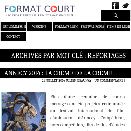
Recherche
ALLER AU CONTENU
QUI SOMMES-NOUS ?
WEBZINE
FORMATS LONGS
FESTIVAL FORMAT COURT
FILMS EN LIGNE
CONTACT
ARCHIVES PAR MOT-CLÉ : REPORTAGES
ANNECY 2014 : LA CRÈME DE LA CRÈME
21 JUILLET 2014
JULIEN BEAUNAY
UN COMMENTAIRE
|
Plus d’une centaine de courts
métrages ont été projetés cette année
au festival international du film
d’animation d’Annecy. Compétition,
hors compétition, film de fins d’études