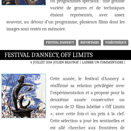
ou programmes spéciaux : une grande
variété de genres et de techniques
étaient représentés, avec assez
souvent, au détour d’un programme, plusieurs films dont les
images sont restés en mémoire.
FESTIVAL D'ANNECY
REPORTAGES
VIDÉOTHÈQUE
FESTIVAL D’ANNECY, OFF LIMITS
4 JUILLET 2014
JULIEN BEAUNAY
LAISSER UN COMMENTAIRE
|
Cette année, le festival d’Annecy a
réaffirmé sa relation privilégiée avec
l’expérimentation et a proposé pour la
deuxième année consécutive un
corpus de 12 films labélisé « Off Limits
», avec cette fois-ci un prix à la clef.
Cette sélection a joué les sentinelles et
est allé chercher aux frontières de