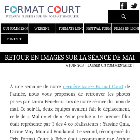
Recherche
ALLER AU CONTENU
QUI SOMMES-NOUS ?
WEBZINE
FORMATS LONGS
FESTIVAL FORMAT COURT
FILMS EN LIGNE
CONTACT
RETOUR EN IMAGES SUR LA SÉANCE DE MAI
6 JUIN 2014
LAISSER UN COMMENTAIRE
|
À une semaine de notre
dernière soirée Format Court
de
l’année, nous vous proposons de retrouver les photos
prises par Laura Bénéteau lors de notre séance du mois de
mai. Ce soir-là, deux équipes avaient fait le déplacement,
celle de «
Molii
» et de « Peine perdue ». Le premier film
était représenté par 3 des 4 co-réalisateurs : Yassine Qnia,
Carine May, Mourad Boudaoud. Le second, récompensé du
Prix Format Court à Brive était accompagné par Arthur