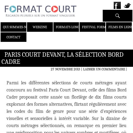
Recherche
ALLER AU CONTENU
QUI SOMMES-NOUS ?
WEBZINE
FORMATS LONGS
FESTIVAL FORMAT COURT
FILMS EN LIGNE
CONTACT
PARIS COURT DEVANT, LA SÉLECTION BORD
CADRE
27 NOVEMBRE 2013
LAISSER UN COMMENTAIRE
|
Parmi les différentes sélections de courts métrages ayant
concouru au festival Paris Court Devant, celle des films Bord
Cadre proposait cette année un florilège de dix films courts
explorant des formes alternatives, flirtant régulièrement avec
les codes du film de genre pour une série d’expériences
visuelles et sensorielles à intérêt variable. Sur la dizaine de
courts métrages sélectionnés, on remarque en premier lieu
une prédisposition pour les univers sombres et mortifères, où