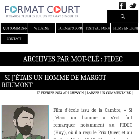
Recherche
ALLER AU CONTENU
QUI SOMMES-NOUS ?
WEBZINE
FORMATS LONGS
FESTIVAL FORMAT COURT
FILMS EN LIGNE
CONTACT
ARCHIVES PAR MOT-CLÉ : FIDEC
SI J’ÉTAIS UN HOMME DE MARGOT
REUMONT
17 FÉVRIER 2013
ADI CHESSON
LAISSER UN COMMENTAIRE
|
Film d’école issu de la Cambre, « Si
j’étais un homme » s’est fait
remarquer notamment au FIDEC
(Huy), où il a reçu le Prix Queer, et au