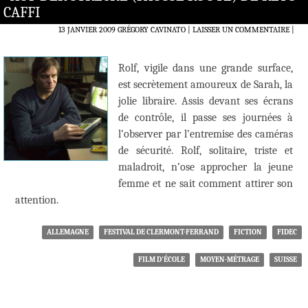
CAFFI
13 JANVIER 2009
GRÉGORY CAVINATO
LAISSER UN COMMENTAIRE
|
Rolf, vigile dans une grande surface,
est secrètement amoureux de Sarah, la
jolie libraire. Assis devant ses écrans
de contrôle, il passe ses journées à
l’observer par l’entremise des caméras
de sécurité. Rolf, solitaire, triste et
maladroit, n’ose approcher la jeune
femme et ne sait comment attirer son
attention.
ALLEMAGNE
FESTIVAL DE CLERMONT-FERRAND
FICTION
FIDEC
FILM D'ÉCOLE
MOYEN-MÉTRAGE
SUISSE