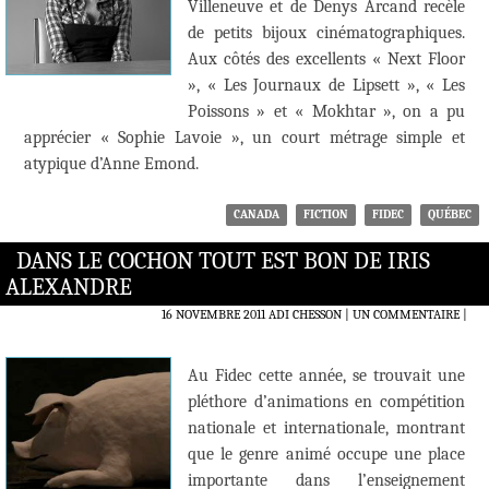
Villeneuve et de Denys Arcand recèle
de petits bijoux cinématographiques.
Aux côtés des excellents « Next Floor
», « Les Journaux de Lipsett », « Les
Poissons » et « Mokhtar », on a pu
apprécier « Sophie Lavoie », un court métrage simple et
atypique d’Anne Emond.
CANADA
FICTION
FIDEC
QUÉBEC
DANS LE COCHON TOUT EST BON DE IRIS
ALEXANDRE
16 NOVEMBRE 2011
ADI CHESSON
UN COMMENTAIRE
|
Au Fidec cette année, se trouvait une
pléthore d’animations en compétition
nationale et internationale, montrant
que le genre animé occupe une place
importante dans l’enseignement