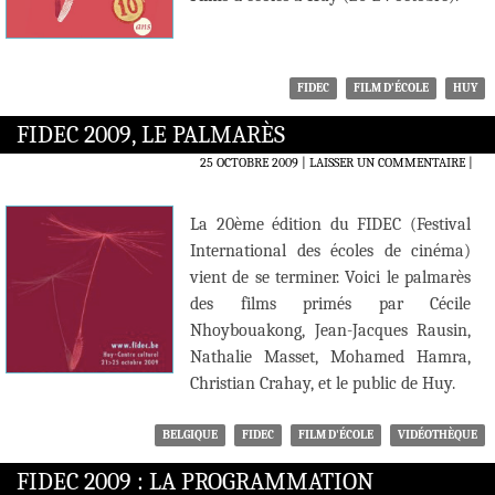
FIDEC
FILM D'ÉCOLE
HUY
FIDEC 2009, LE PALMARÈS
25 OCTOBRE 2009
LAISSER UN COMMENTAIRE
|
La 20ème édition du FIDEC (Festival
International des écoles de cinéma)
vient de se terminer. Voici le palmarès
des films primés par Cécile
Nhoybouakong, Jean-Jacques Rausin,
Nathalie Masset, Mohamed Hamra,
Christian Crahay, et le public de Huy.
BELGIQUE
FIDEC
FILM D'ÉCOLE
VIDÉOTHÈQUE
FIDEC 2009 : LA PROGRAMMATION