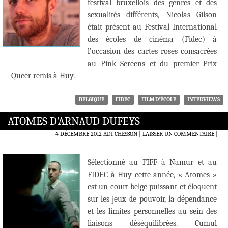
festival bruxellois des genres et des
sexualités différents, Nicolas Gilson
était présent au Festival International
des écoles de cinéma (Fidec) à
l’occasion des cartes roses consacrées
au Pink Screens et du premier Prix
Queer remis à Huy.
BELGIQUE
FIDEC
FILM D'ÉCOLE
INTERVIEWS
ATOMES D’ARNAUD DUFEYS
4 DÉCEMBRE 2012
ADI CHESSON
LAISSER UN COMMENTAIRE
|
Sélectionné au FIFF à Namur et au
FIDEC à Huy cette année, « Atomes »
est un court belge puissant et éloquent
sur les jeux de pouvoir, la dépendance
et les limites personnelles au sein des
liaisons déséquilibrées. Cumul