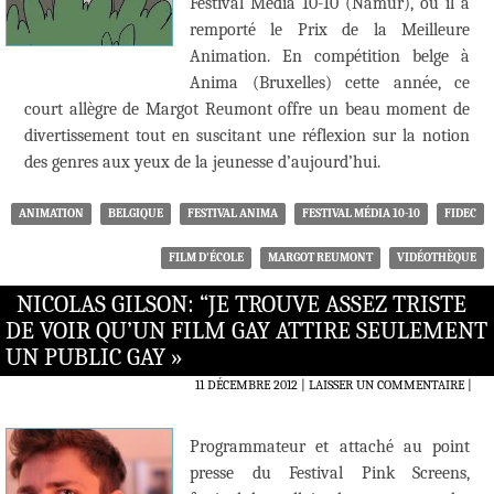
Festival Media 10-10 (Namur), où il a
remporté le Prix de la Meilleure
Animation. En compétition belge à
Anima (Bruxelles) cette année, ce
court allègre de Margot Reumont offre un beau moment de
divertissement tout en suscitant une réflexion sur la notion
des genres aux yeux de la jeunesse d’aujourd’hui.
ANIMATION
BELGIQUE
FESTIVAL ANIMA
FESTIVAL MÉDIA 10-10
FIDEC
FILM D'ÉCOLE
MARGOT REUMONT
VIDÉOTHÈQUE
NICOLAS GILSON: “JE TROUVE ASSEZ TRISTE
DE VOIR QU’UN FILM GAY ATTIRE SEULEMENT
UN PUBLIC GAY »
11 DÉCEMBRE 2012
LAISSER UN COMMENTAIRE
|
Programmateur et attaché au point
presse du Festival Pink Screens,