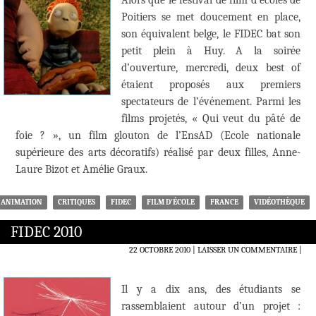
Alors que le festival de film d’écoles de
Poitiers se met doucement en place,
son équivalent belge, le FIDEC bat son
petit plein à Huy. A la soirée
d’ouverture, mercredi, deux best of
étaient proposés aux premiers
spectateurs de l’événement. Parmi les
films projetés, « Qui veut du pâté de
foie ? », un film glouton de l’EnsAD (Ecole nationale
supérieure des arts décoratifs) réalisé par deux filles, Anne-
Laure Bizot et Amélie Graux.
ANIMATION
CRITIQUES
FIDEC
FILM D'ÉCOLE
FRANCE
VIDÉOTHÈQUE
FIDEC 2010
22 OCTOBRE 2010
LAISSER UN COMMENTAIRE
|
Il y a dix ans, des étudiants se
rassemblaient autour d’un projet :