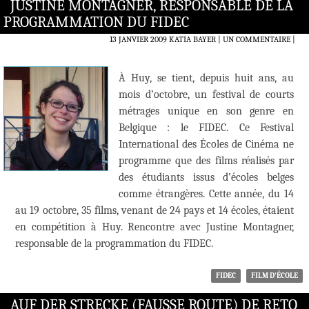
JUSTINE MONTAGNER, RESPONSABLE DE LA
PROGRAMMATION DU FIDEC
13 JANVIER 2009
KATIA BAYER
UN COMMENTAIRE
|
À Huy, se tient, depuis huit ans, au
mois d’octobre, un festival de courts
métrages unique en son genre en
Belgique : le FIDEC. Ce Festival
International des Écoles de Cinéma ne
programme que des films réalisés par
des étudiants issus d’écoles belges
comme étrangères. Cette année, du 14
au 19 octobre, 35 films, venant de 24 pays et 14 écoles, étaient
en compétition à Huy. Rencontre avec Justine Montagner,
responsable de la programmation du FIDEC.
FIDEC
FILM D'ÉCOLE
AUF DER STRECKE (FAUSSE ROUTE) DE RETO