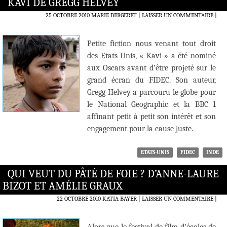
KAVI DE GREGG HELVEY
25 OCTOBRE 2010
MARIE BERGERET
LAISSER UN COMMENTAIRE
|
Petite fiction nous venant tout droit
des Etats-Unis, « Kavi » a été nominé
aux Oscars avant d’être projeté sur le
grand écran du FIDEC. Son auteur,
Gregg Helvey a parcouru le globe pour
le National Geographic et la BBC 1
affinant petit à petit son intérêt et son
engagement pour la cause juste.
ETATS-UNIS
FIDEC
INDE
QUI VEUT DU PÂTÉ DE FOIE ? D’ANNE-LAURE
BIZOT ET AMÉLIE GRAUX
22 OCTOBRE 2010
KATIA BAYER
LAISSER UN COMMENTAIRE
|