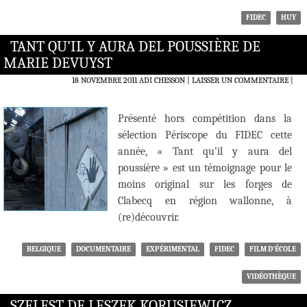
FIDEC
HUY
TANT QU’IL Y AURA DEL POUSSIÈRE DE
MARIE DEVUYST
18 NOVEMBRE 2011
ADI CHESSON
LAISSER UN COMMENTAIRE
|
Présenté hors compétition dans la
sélection Périscope du FIDEC cette
année, « Tant qu’il y aura del
poussière » est un témoignage pour le
moins original sur les forges de
Clabecq en région wallonne, à
(re)découvrir.
BELGIQUE
DOCUMENTAIRE
EXPÉRIMENTAL
FIDEC
FILM D'ÉCOLE
VIDÉOTHÈQUE
SZELEST DE LESZEK KORUSIEWICZ