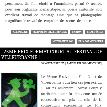
personnels. Un film choisi à l’unanimité, parmi 37 autres,
pour son originalité scénaristique, sa poésie ambiante, son
excellent travail de montage ainsi que sa photographie
magnifiant le travail des corps lors des scènes de danse.
ALLEMAGNE
FESTIVAL DE VILLEURBANNE
FICTION
FILM D'ÉCOLE
MOYEN-MÉTRAGE
PRIX FORMAT COURT
2ÈME PRIX FORMAT COURT AU FESTIVAL DE
VILLEURBANNE !
10 NOVEMBRE 2015
LAISSER UN COMMENTAIRE
|
Le 36ème Festival du Film Court de
Villeurbanne aura lieu ces jours-ci, du
13 au 23 novembre. Format Court y
attribuera pour la deuxième année
consécutive un prix au sein de la
compétition européenne. Le Jury