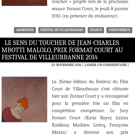
toucher » projeté lors de la prochaine
séance Format Court, le jeudi 8 janvier
2015 (en présence du réalisateur).
ANIMATION
FESTIVAL DE VILLEURBANNE
FRANCE
VIDÉOTHÈQUE
LE SENS DU TOUCHER DE JEAN-CHARLES
MBOTTI MALOLO, PRIX FORMAT COURT AU
FESTIVAL DE VILLEURBANNE 2014
23 NOVEMBRE 2014
LAISSER UN COMMENTAIRE
|
La 35ème édition du Festival du Film
Court de Villeurbanne s’est clôturée
hier soir. Format Court y a récompensé
pour la première fois un film en
compétition européenne. Le Jury
Format Court (Katia Bayer, Azziza
Kaddour, Mathieu Lericq, Françoise
Mazza) a décerné son prix