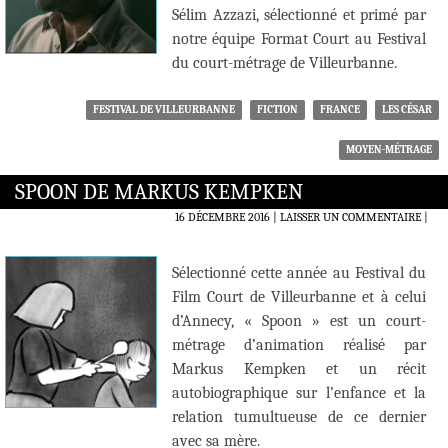
Sélim Azzazi, sélectionné et primé par
notre équipe Format Court au Festival
du court-métrage de Villeurbanne.
FESTIVAL DE VILLEURBANNE
FICTION
FRANCE
LES CÉSAR
MOYEN-MÉTRAGE
SPOON DE MARKUS KEMPKEN
16 DÉCEMBRE 2016
LAISSER UN COMMENTAIRE
|
Sélectionné cette année au Festival du
Film Court de Villeurbanne et à celui
d’Annecy, « Spoon » est un court-
métrage d’animation réalisé par
Markus Kempken et un récit
autobiographique sur l’enfance et la
relation tumultueuse de ce dernier
avec sa mère.