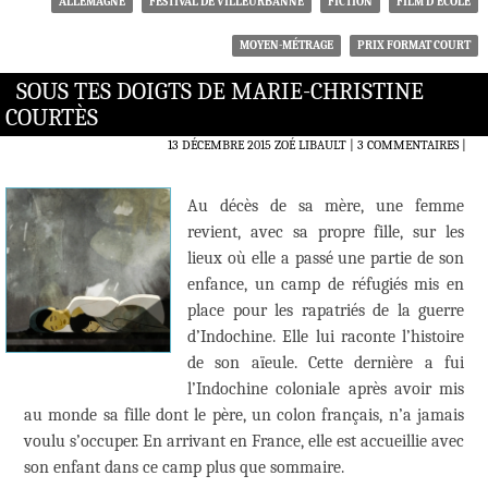
ALLEMAGNE
FESTIVAL DE VILLEURBANNE
FICTION
FILM D'ÉCOLE
MOYEN-MÉTRAGE
PRIX FORMAT COURT
SOUS TES DOIGTS DE MARIE-CHRISTINE
COURTÈS
13 DÉCEMBRE 2015
ZOÉ LIBAULT
3 COMMENTAIRES
|
Au décès de sa mère, une femme
revient, avec sa propre fille, sur les
lieux où elle a passé une partie de son
enfance, un camp de réfugiés mis en
place pour les rapatriés de la guerre
d’Indochine. Elle lui raconte l’histoire
de son aïeule. Cette dernière a fui
l’Indochine coloniale après avoir mis
au monde sa fille dont le père, un colon français, n’a jamais
voulu s’occuper. En arrivant en France, elle est accueillie avec
son enfant dans ce camp plus que sommaire.