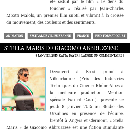
été séduit par le film « Le Sens du
toucher » réalisé par Jean-Charles
Mbotti Malolo, un premier film subtil et vibrant à la croisée
du mouvement, des couleurs et des sentiments.
ANIMATION
FESTIVAL DE VILLEURBANNE
FRANCE
PRIX FORMAT COURT
STELLA MARIS DE GIACOMO ABBRUZZESE
8 JANVIER 2015
KATIA BAYER
LAISSER UN COMMENTAIRE
|
Découvert à Brest, primé à
Villeurbanne (Prix des Industries
Techniques du Cinéma Rhône-Alpes à
la meilleure production, Mention
spéciale Format Court), présenté ce
jeudi 8 janvier 2015 au Studio des
Ursulines en présence de l’équipe,
bientôt à Angers et Clermont, « Stella
Maris » de Giacomo Abbruzzese est une fiction stimulante