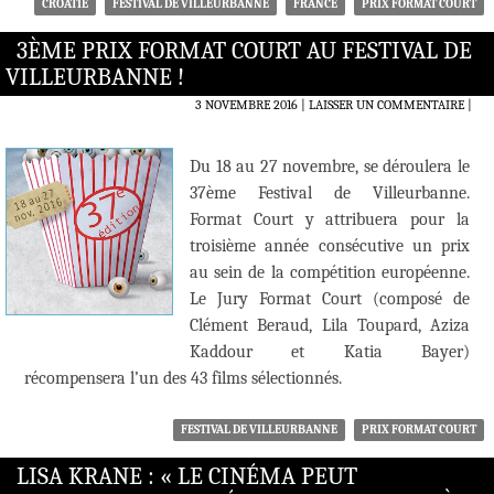
CROATIE
FESTIVAL DE VILLEURBANNE
FRANCE
PRIX FORMAT COURT
3ÈME PRIX FORMAT COURT AU FESTIVAL DE
VILLEURBANNE !
3 NOVEMBRE 2016
LAISSER UN COMMENTAIRE
|
Du 18 au 27 novembre, se déroulera le
37ème Festival de Villeurbanne.
Format Court y attribuera pour la
troisième année consécutive un prix
au sein de la compétition européenne.
Le Jury Format Court (composé de
Clément Beraud, Lila Toupard, Aziza
Kaddour et Katia Bayer)
récompensera l’un des 43 films sélectionnés.
FESTIVAL DE VILLEURBANNE
PRIX FORMAT COURT
LISA KRANE : « LE CINÉMA PEUT