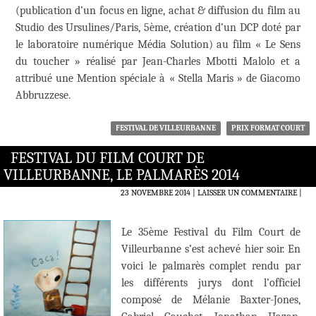
(publication d’un focus en ligne, achat & diffusion du film au
Studio des Ursulines/Paris, 5ème, création d’un DCP doté par
le laboratoire numérique Média Solution) au film « Le Sens
du toucher » réalisé par Jean-Charles Mbotti Malolo et a
attribué une Mention spéciale à « Stella Maris » de Giacomo
Abbruzzese.
FESTIVAL DE VILLEURBANNE
PRIX FORMAT COURT
FESTIVAL DU FILM COURT DE
VILLEURBANNE, LE PALMARÈS 2014
23 NOVEMBRE 2014
LAISSER UN COMMENTAIRE
|
Le 35ème Festival du Film Court de
Villeurbanne s’est achevé hier soir. En
voici le palmarès complet rendu par
les différents jurys dont l’officiel
composé de Mélanie Baxter-Jones,