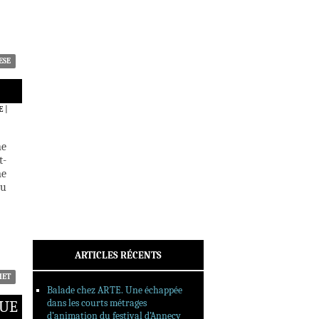
ACTUALITÉS
CRITIQUES
DOSSIERS
INTERVIEWS
ESE
REPORTAGES
SORTIES DVD
E
|
FORMATS LONGS
FESTIVAL FORMAT COURT
ne
t-
FILMS EN LIGNE
me
ou
CONTACT
ARTICLES RÉCENTS
HET
Balade chez ARTE. Une échappée
dans les courts métrages
QUE
d’animation du festival d’Annecy