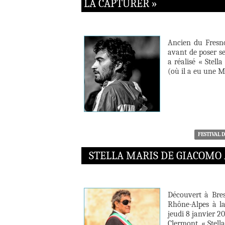
LA CAPTURER »
Ancien du Fresn
avant de poser se
a réalisé « Stel
(où il a eu une M
FESTIVAL 
STELLA MARIS DE GIACOMO
Découvert à Bres
Rhône-Alpes à la
jeudi 8 janvier 2
Clermont, « Stell