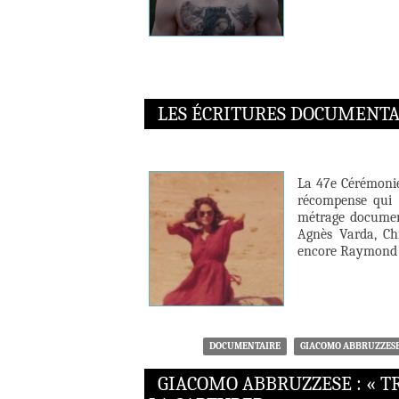
LES ÉCRITURES DOCUMENTAI
La 47e Cérémonie 
récompense qui n
métrage document
Agnès Varda, Ch
encore Raymond D
DOCUMENTAIRE
GIACOMO ABBRUZZES
GIACOMO ABBRUZZESE : « T