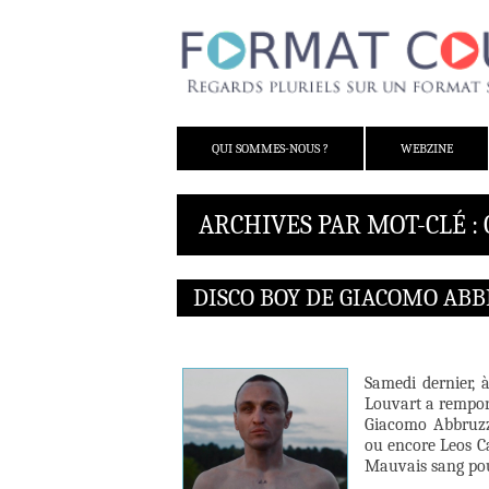
ALLER AU CONTENU
QUI SOMMES-NOUS ?
WEBZINE
ARCHIVES PAR MOT-CLÉ :
DISCO BOY DE GIACOMO AB
Samedi dernier, à
Louvart a remport
Giacomo Abbruzz
ou encore Leos Car
Mauvais sang pou