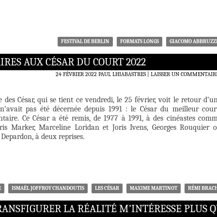
FESTIVAL DE BERLIN
FORMATS LONGS
GIACOMO ABBRUZZ
RES AUX CÉSAR DU COURT 2022
24 FÉVRIER 2022
PAUL LHIABASTRES
LAISSER UN COMMENTAIR
des César, qui se tient ce vendredi, le 25 février, voit le retour d’u
’avait pas été décernée depuis 1991 : le César du meilleur cour
aire. Ce César a été remis, de 1977 à 1991, à des cinéastes com
ris Marker, Marceline Loridan et Joris Ivens, Georges Rouquier 
epardon, à deux reprises.
E
ISMAËL JOFFROY CHANDOUTIS
LES CÉSAR
MAXIME MARTINOT
RÉMI BRAC
RANSFIGURER LA RÉALITÉ M’INTÉRESSE PLUS 