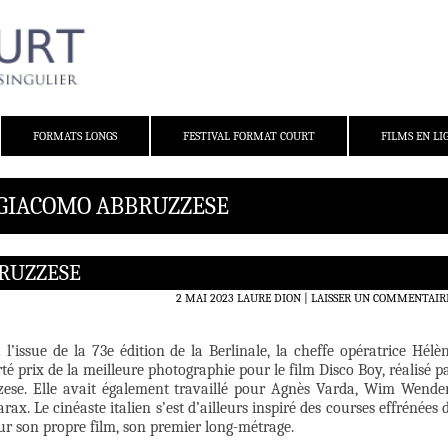
FORMATS LONGS
FESTIVAL FORMAT COURT
FILMS EN LI
 GIACOMO ABBRUZZESE
BRUZZESE
2 MAI 2023
LAURE DION
LAISSER UN COMMENTAIR
 l’issue de la 73e édition de la Berlinale, la cheffe opératrice Hélè
é prix de la meilleure photographie pour le film Disco Boy, réalisé p
ese. Elle avait également travaillé pour Agnès Varda, Wim Wende
ax. Le cinéaste italien s’est d’ailleurs inspiré des courses effrénées 
r son propre film, son premier long-métrage.