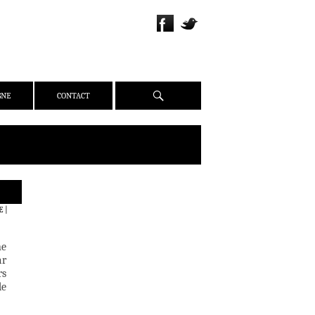
Recherche
GNE
CONTACT
QUI SOMMES-NOUS ?
E
|
PRÉSENTATION
ÉQUIPE
ne
PRESSE
ar
rs
PARTENAIRES
de
WEBZINE