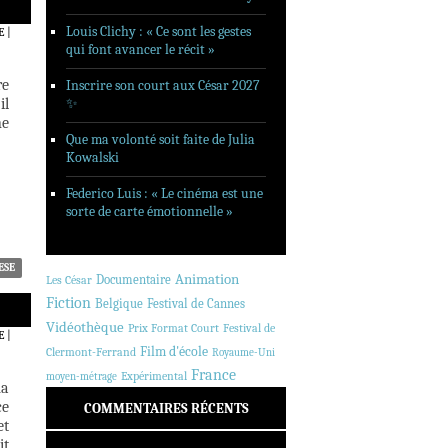
Louis Clichy : « Ce sont les gestes
E
|
qui font avancer le récit »
re
Inscrire son court aux César 2027
il
✨
ne
Que ma volonté soit faite de Julia
Kowalski
Federico Luis : « Le cinéma est une
sorte de carte émotionnelle »
ESE
Animation
Documentaire
Les César
Fiction
Belgique
Festival de Cannes
Vidéothèque
Prix Format Court
Festival de
E
|
Film d'école
Clermont-Ferrand
Royaume-Uni
France
Expérimental
moyen-métrage
ma
ce
COMMENTAIRES RÉCENTS
et
it