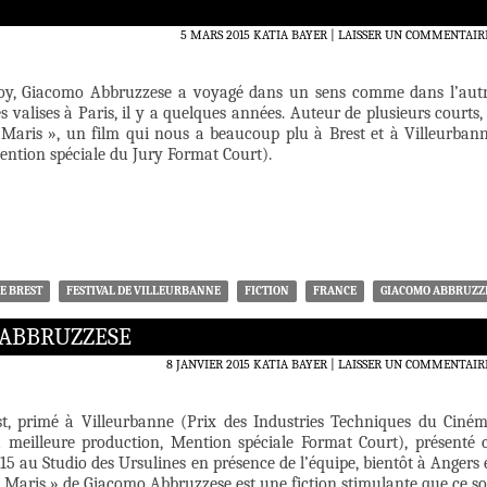
5 MARS 2015
KATIA BAYER
LAISSER UN COMMENTAIR
oy, Giacomo Abbruzzese a voyagé dans un sens comme dans l’aut
s valises à Paris, il y a quelques années. Auteur de plusieurs courts, 
la Maris », un film qui nous a beaucoup plu à Brest et à Villeurban
ention spéciale du Jury Format Court).
DE BREST
FESTIVAL DE VILLEURBANNE
FICTION
FRANCE
GIACOMO ABBRUZZ
 ABBRUZZESE
8 JANVIER 2015
KATIA BAYER
LAISSER UN COMMENTAIR
t, primé à Villeurbanne (Prix des Industries Techniques du Ciné
 meilleure production, Mention spéciale Format Court), présenté 
015 au Studio des Ursulines en présence de l’équipe, bientôt à Angers 
a Maris » de Giacomo Abbruzzese est une fiction stimulante que ce so