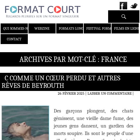
Recherche
ALLER AU CONTENU
QUI SOMMES-NOUS ?
WEBZINE
FORMATS LONGS
FESTIVAL FORMAT COURT
FILMS EN LIGNE
CONTACT
ARCHIVES PAR MOT-CLÉ : FRANCE
C COMME UN CŒUR PERDU ET AUTRES
RÊVES DE BEYROUTH
26 FÉVRIER 2025
LAISSER UN COMMENTAIRE
|
Des garçons plongent, des chats
gémissent, une vieille dame fume, des
jeunes gens dansent, un gardien des
morts soupire. Ils sont le peuple d’une