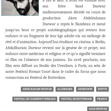
à fait le sien. Il avait été entamé avec
son frère Saad Dnewar
malheureusement décédé en cours de
production. Alors Abdelrahman
Dnewar a repris le flambeau et mené
jusqu’au bout ce projet autobiographique qui retrace leur
enfance et un fragment de leur âge adulte via un mélange de
réel et d’animation. Aujourd’hui étudiant en cinéma à Berlin,
Abdallharam Dnewar revient sur la genèse de ce projet, son
enfance entre médecine et religion et ce qu’a signifié terminer
ce film en l’absence de son jumeau. En avril prochain, son
film sera diffusé au Studio des Ursulines, à Paris, au sein de
notre Festival Format Court dans le cadre du focus que nous
consacrons au Festival de Rotterdam.
ABDELRAHAM DNEWAR
ALLEMAGNE
ANIMATION
EGYPTE
FESTIVAL DE CLERMONT-FERRAND
FESTIVAL DE ROTTERDAM
FRANCE
SAAD DNEWAR