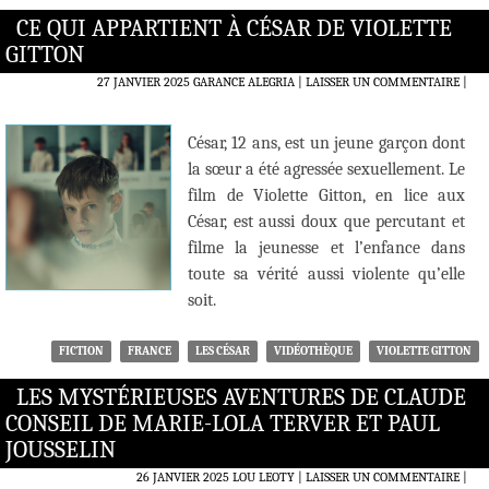
CE QUI APPARTIENT À CÉSAR DE VIOLETTE
GITTON
27 JANVIER 2025
GARANCE ALEGRIA
LAISSER UN COMMENTAIRE
|
César, 12 ans, est un jeune garçon dont
la sœur a été agressée sexuellement. Le
film de Violette Gitton, en lice aux
César, est aussi doux que percutant et
filme la jeunesse et l’enfance dans
toute sa vérité aussi violente qu’elle
soit.
FICTION
FRANCE
LES CÉSAR
VIDÉOTHÈQUE
VIOLETTE GITTON
LES MYSTÉRIEUSES AVENTURES DE CLAUDE
CONSEIL DE MARIE-LOLA TERVER ET PAUL
JOUSSELIN
26 JANVIER 2025
LOU LEOTY
LAISSER UN COMMENTAIRE
|