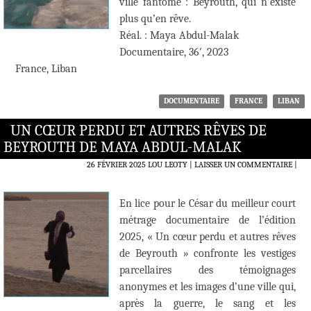
ville fantôme : Beyrouth, qui n’existe
plus qu’en rêve.
Réal. : Maya Abdul-Malak
Documentaire, 36′, 2023
France, Liban
DOCUMENTAIRE
FRANCE
LIBAN
UN CŒUR PERDU ET AUTRES RÊVES DE
BEYROUTH DE MAYA ABDUL-MALAK
26 FÉVRIER 2025
LOU LEOTY
LAISSER UN COMMENTAIRE
|
En lice pour le César du meilleur court
métrage documentaire de l’édition
2025, « Un cœur perdu et autres rêves
de Beyrouth » confronte les vestiges
parcellaires des témoignages
anonymes et les images d’une ville qui,
après la guerre, le sang et les