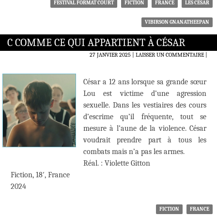
FESTIVAL FORMAT COURT
FICTION
FRANCE
LES CÉSAR
VIBIRSON GNANATHEEPAN
C COMME CE QUI APPARTIENT À CÉSAR
27 JANVIER 2025
LAISSER UN COMMENTAIRE
|
César a 12 ans lorsque sa grande sœur
Lou est victime d’une agression
sexuelle. Dans les vestiaires des cours
d’escrime qu’il fréquente, tout se
mesure à l’aune de la violence. César
voudrait prendre part à tous les
combats mais n’a pas les armes.
Réal. : Violette Gitton
Fiction, 18′, France
2024
FICTION
FRANCE