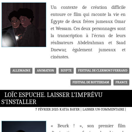
Un contexte de création difficile
entoure ce film qui raconte la vie en
Égypte de deux frères jumeaux Omar
et Wessam. Ces deux personnages sont
la transcription à l’écran de leurs
réalisateurs Abdelrahman et Saad
Dnewar, également jumeaux et
cinéastes.
ALLEMAGNE
ANIMATION
EGYPTE
FESTIVAL DE CLERMONT-FERRAND
FESTIVAL DE ROTTERDAM
FRANCE
LOÏC ESPUCHE. LAISSER L’IMPRÉVU
S’INSTALLER
7 FÉVRIER 2025
KATIA BAYER
LAISSER UN COMMENTAIRE
|
« Beurk ! », son premier film