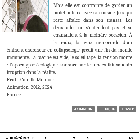
Mais elle est contrainte de garder un
motel miteux avec sa cousine Jess qui
reste affalée dans son transat. Les
deux ados ne s’entendent pas et se
chamaillent à la moindre occasion. À
la radio, la voix monocorde d’un
éminent chercheur en collapsologie prédit une fin du monde
imminente. La piscine est vide, le soleil tape, la tension monte
: l’apocalypse écologique annoncé sur les ondes fait soudain
irruption dans la réalité.
Réal. : Camille Monnier
Animation, 2012, 2024
France
ANIMATION
BELGIQUE
FRANCE
Navigation
← PRÉCÉDENT
1
…
3
4
5
…
59