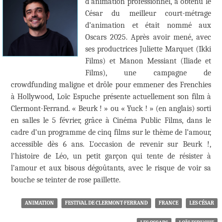
d’animation professionnel, a obtenu le
César du meilleur court-métrage
d’animation et était nommé aux
Oscars 2025. Après avoir mené, avec
ses productrices Juliette Marquet (Ikki
Films) et Manon Messiant (Iliade et
Films), une campagne de
crowdfunding maligne et drôle pour emmener des Frenchies
à Hollywood, Loïc Espuche présente actuellement son film à
Clermont-Ferrand. « Beurk ! » ou « Yuck ! » (en anglais) sorti
en salles le 5 février, grâce à Cinéma Public Films, dans le
cadre d’un programme de cinq films sur le thème de l’amour,
accessible dès 6 ans. L’occasion de revenir sur Beurk !,
l’histoire de Léo, un petit garçon qui tente de résister à
l’amour et aux bisous dégoûtants, avec le risque de voir sa
bouche se teinter de rose paillette.
ANIMATION
FESTIVAL DE CLERMONT-FERRAND
FRANCE
LES CÉSAR