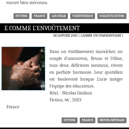
encore bien méconnu.
FICTION
FRANCE
LES CÉSAR
VIDÉOTHÈQUE
VIOLETTE GITTON
E COMME L’ENVOÛTEMENT
28 JANVIER 2025
LAISSER UN COMMENTAIRE
|
Dans un établissement maraîcher, un
couple d’amoureux, Bruno et Céline,
tous deux déficients mentaux, vivent
en parfaite harmonie. Leur quotidien
est bouleversé lorsque Lucie intègre
l’équipe des éducateurs.
Réal. : Nicolas Giuliani
Fiction, 46′, 2023
France
FICTION
FRANCE
MOYEN-MÉTRAGE