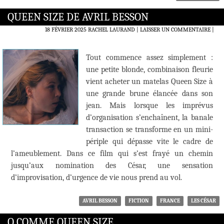
QUEEN SIZE DE AVRIL BESSON
18 FÉVRIER 2025
RACHEL LAURAND
LAISSER UN COMMENTAIRE
|
Tout commence assez simplement :
une petite blonde, combinaison fleurie
vient acheter un matelas Queen Size à
une grande brune élancée dans son
jean. Mais lorsque les imprévus
d’organisation s’enchaînent, la banale
transaction se transforme en un mini-
périple qui dépasse vite le cadre de
l’ameublement. Dans ce film qui s’est frayé un chemin
jusqu’aux nomination des César, une sensation
d’improvisation, d’urgence de vie nous prend au vol.
AVRIL BESSON
FICTION
FRANCE
LES CÉSAR
Q COMME QUEEN SIZE