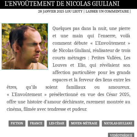
L’ENVOÛTEMENT DE NICOLAS GIULIANI
28 JANVIER 2025
LOU LEOTY
LAISSER UN COMMENTAIRE
|
Quelques pas dans la nuit, une pierre
et une main qui l’enserre, voilà
comment débute « L’Envoûtement »
de Nicolas Giuliani, réalisateur de trois
courts métrages : Petites Vallées, Les
Louves et Elio, qui révélaient son
affection particulière pour les grands
espaces et la ferveur des liens entre les
êtres, qu’ils soient familiaux ou amoureux.
« L’Envoûtement » présélectionné en vue des César 2025,
offre une histoire d’amour déchirante, rarement montrée au
cinéma, filmée avec tendresse et pudeur.
FICTION
FRANCE
LES CÉSAR
MOYEN-MÉTRAGE
NICOLAS GIULIANI
VIDÉOTHÈQUE