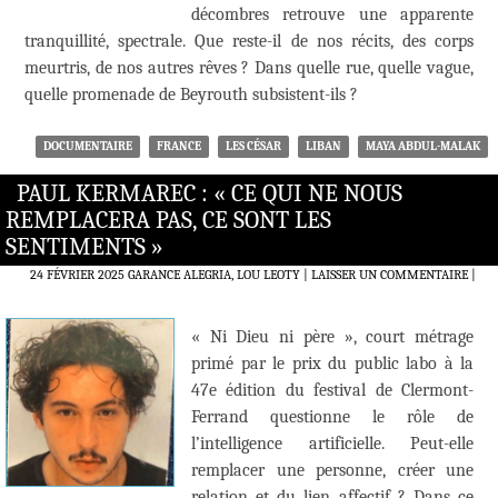
décombres retrouve une apparente
tranquillité, spectrale. Que reste-il de nos récits, des corps
meurtris, de nos autres rêves ? Dans quelle rue, quelle vague,
quelle promenade de Beyrouth subsistent-ils ?
DOCUMENTAIRE
FRANCE
LES CÉSAR
LIBAN
MAYA ABDUL-MALAK
PAUL KERMAREC : « CE QUI NE NOUS
REMPLACERA PAS, CE SONT LES
SENTIMENTS »
24 FÉVRIER 2025
GARANCE ALEGRIA, LOU LEOTY
LAISSER UN COMMENTAIRE
|
« Ni Dieu ni père », court métrage
primé par le prix du public labo à la
47e édition du festival de Clermont-
Ferrand questionne le rôle de
l’intelligence artificielle. Peut-elle
remplacer une personne, créer une
relation et du lien affectif ? Dans ce