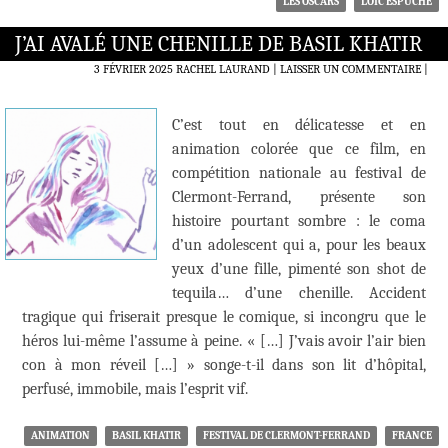
LES OSCARS
LOÏC ESPUCHE
J’AI AVALÉ UNE CHENILLE DE BASIL KHATIR
3 FÉVRIER 2025
RACHEL LAURAND
LAISSER UN COMMENTAIRE
|
C’est tout en délicatesse et en
animation colorée que ce film, en
compétition nationale au festival de
Clermont-Ferrand, présente son
histoire pourtant sombre : le coma
d’un adolescent qui a, pour les beaux
yeux d’une fille, pimenté son shot de
tequila… d’une chenille. Accident
tragique qui friserait presque le comique, si incongru que le
héros lui-même l’assume à peine. « […] J’vais avoir l’air bien
con à mon réveil […] » songe-t-il dans son lit d’hôpital,
perfusé, immobile, mais l’esprit vif.
ANIMATION
BASIL KHATIR
FESTIVAL DE CLERMONT-FERRAND
FRANCE