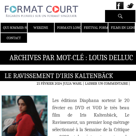
Recherche
ALLER AU CONTENU
QUI SOMMES-NOUS ?
WEBZINE
FORMATS LONGS
FESTIVAL FORMAT COURT
FILMS EN LIGNE
CONTACT
ARCHIVES PAR MOT-CLÉ : LOUIS DELLUC
LE RAVISSEMENT D’IRIS KALTENBÄCK
21 FÉVRIER 2024
JULIA WAHL
LAISSER UN COMMENTAIRE
|
Les éditions Diaphana sortent le 20
février en DVD et VOD le très beau
film de Iris Kaltenbäck, Le
Ravissement, un premier long-métrage
sélectionné à la Semaine de la Critique