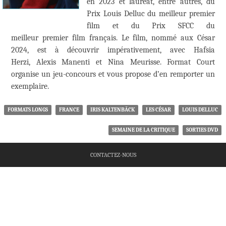
en 2023 et lauréat, entre autres, du
Prix Louis Delluc du meilleur premier
film et du Prix SFCC du
meilleur premier film français. Le film, nommé aux César
2024, est à découvrir impérativement, avec Hafsia
Herzi, Alexis Manenti et Nina Meurisse. Format Court
organise un jeu-concours et vous propose d’en remporter un
exemplaire.
FORMATS LONGS
FRANCE
IRIS KALTENBÄCK
LES CÉSAR
LOUIS DELLUC
SEMAINE DE LA CRITIQUE
SORTIES DVD
CONTACTEZ-NOUS