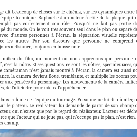
ge dit beaucoup de choses sur le cinéma, sur les dynamiques entre 
l’équipe technique. Raphaël est un acteur à côté de la plaque qui 
mplit pas correctement son rôle. Puisqu’il ne fait pas partie d
pé du monde. On le voit très souvent seul dans le plan ou séparé d
avec d’autres personnes à l’écran, la séparation visuelle représen
 avec les autres. Par son discours que personne ne comprend 
ours à distance, toujours en fausse note.
au milieu du film, au moment où nous apprenons que personne 
c’est la nôtre. Et ses questions, ce sont les nôtres, spectateur.ices, q
e caméraman n’est jamais montré à l’écran, la caméra est aussi n
ce, la caméra devient floue, tremblante, et multiplie les zooms po
éder aux pensées du personnage. Les mouvements de la caméra imite
ès, de l’atteindre pour mieux l’appréhender.
ans la foule de l’équipe du tournage. Personne ne lui dit où aller, 
re sur le plateau. Le réalisateur lui demande de partir de son champ 
cteur, qui n’existe que par le regard du réalisateur. L’acteur est déch
 que l’acteur qui ne joue pas, qui n’occupe pas le plan, n’est rien. 
ors champ.