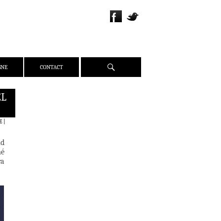
Recherche
GNE
CONTACT
ËL
QUI SOMMES-NOUS ?
PRÉSENTATION
E
|
ÉQUIPE
nd
PRESSE
mé
PARTENAIRES
ra
WEBZINE
ACTUALITÉS
CRITIQUES
DOSSIERS