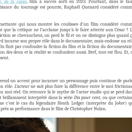
n de la casse
, film à succès sorti en 2023. Pourtant, dans le fa
ambiance du tournage est pourrie, Raphaël Quenard considéré com
omettante qui nous montre les coulisses d’un film considéré com
 que la critique ne l’acclame jusqu’à le faire atterrir aux César ? 
fiction se chevauchent, on perd le fil et on ne distingue plus quand 
rd incarne son propre rôle dans le documentaire, mais endosse un rô
 On finit par confondre la fiction du film et la fiction du documentair
n des deux et la réalité se confondent aussi. Bref, tout est flou. Et, 
ssent.
prend un accent pour incarner un personnage puis continue de parl
on rôle.
L’acteur
ne sait plus faire la différence entre le moi frictionn
on moi réel. On retrouve là le mythe de l’
actor studio
qui se perd da
t brillamment interprété dans la série
Dix pour cent
, ou que certain
me c’est le cas du légendaire Heath Ledger (interprète du
Joker
) q
près sa performance dans le film de Christopher Nolan.