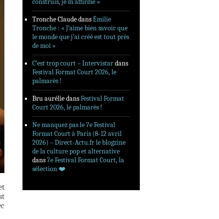
construis, je m’affirme »
Tronche Claude
dans
Émilie
Tronche : « J’aime bien savoir que
le monde que j’ai créé est tout près
de moi »
C’est trop court – Intervistar
dans
Festival Format Court 2026, le
palmarès !
Bru aurélie
dans
Festival Format
Court 2026, le palmarès !
Ne manquez pas le 7e Festival
Format Court à Paris (8-12 avril
2026) – Direct-Actu.fr le blogzine
de la culture pop et alternative
dans
7e Festival Format Court, la
sélection ❤️‍
et
st
ec