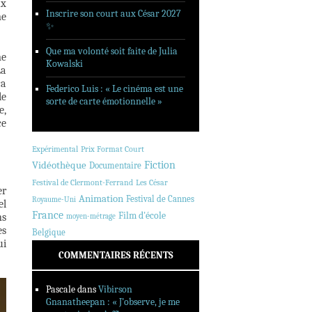
ux
Inscrire son court aux César 2027
me
✨
Que ma volonté soit faite de Julia
me
Kowalski
La
ça
Federico Luis : « Le cinéma est une
le
sorte de carte émotionnelle »
e,
ce
Expérimental
Prix Format Court
Fiction
Vidéothèque
Documentaire
Festival de Clermont-Ferrand
Les César
er
Animation
Festival de Cannes
Royaume-Uni
el
France
Film d'école
ns
moyen-métrage
es
Belgique
ui
COMMENTAIRES RÉCENTS
Pascale
dans
Vibirson
Gnanatheepan : « J’observe, je me