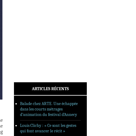
INTERVIEWS
REPORTAGES
SORTIES DVD
FORMATS LONGS
FESTIVAL FORMAT COURT
FILMS EN LIGNE
CONTACT
ARTICLES RÉCENTS
Balade chez ARTE. Une échappée
dans les courts métrages
d’animation du festival d’Annecy
ne
Louis Clichy : « Ce sont les gestes
ne
qui font avancer le récit »
ng