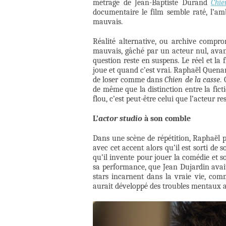
métrage de Jean-Baptiste Durand
Chie
documentaire le film semble raté, l’
mauvais.
Réalité alternative, ou archive compr
mauvais, gâché par un acteur nul, avant
question reste en suspens. Le réel et la 
joue et quand c’est vrai. Raphaël Quena
de loser comme dans
Chien de la casse
.
de même que la distinction entre la fictio
flou, c’est peut-être celui que l’acteur re
L’
actor studio
à son comble
Dans une scène de répétition, Raphaël 
avec cet accent alors qu’il est sorti de s
qu’il invente pour jouer la comédie et s
sa performance, que Jean Dujardin avai
stars incarnent dans la vraie vie, com
aurait développé des troubles mentaux a