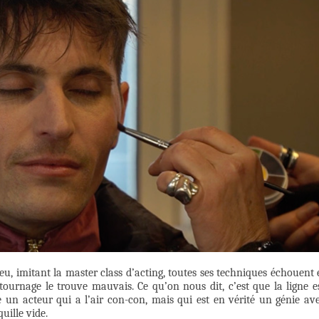
u, imitant la master class d’acting, toutes ses techniques échouent 
 tournage le trouve mauvais. Ce qu’on nous dit, c’est que la ligne e
re un acteur qui a l’air con-con, mais qui est en vérité un génie av
uille vide.