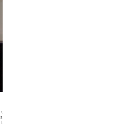
r,
’a
l,