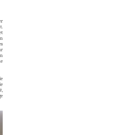
er
t.
et
un
es
ur
un
ue
le
de
é,
ge