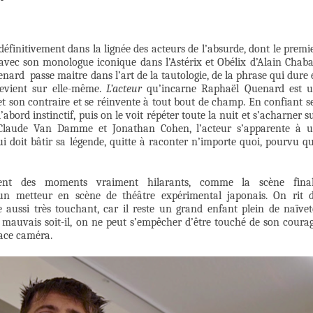
définitivement dans la lignée des acteurs de l’absurde, dont le premi
vec son monologue iconique dans l’Astérix et Obélix d’Alain Chaba
ard passe maitre dans l’art de la tautologie, de la phrase qui dure 
revient sur elle-même.
L’acteur
qu’incarne Raphaël Quenard est 
 et son contraire et se réinvente à tout bout de champ. En confiant s
’abord instinctif, puis on le voit répéter toute la nuit et s’acharner s
n-Claude Van Damme et Jonathan Cohen, l’acteur s’apparente à 
doit bâtir sa légende, quitte à raconter n’importe quoi, pourvu q
utent des moments vraiment hilarants, comme la scène fina
r un metteur en scène de théâtre expérimental japonais. On rit 
e aussi très touchant, car il reste un grand enfant plein de naïvet
e et mauvais soit-il, on ne peut s’empêcher d’être touché de son coura
face caméra.