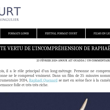
FORMATS LONGS
FESTIVAL FORMAT COURT
FILMS EN LI
NTE VERTU DE L’INCOMPRÉHENSION DE RAPHA
23 FÉVRIER 2024
ANOUK AIT OUADDA
UN COMMENTAIR
ois, il a le rôle principal d’un long-métrage. Personne ne compre
personne ne le comprend vraiment. Dans un film de 25 minutes nom
ocumentaire 2024,
Raphaël Quenard
se met en scène face à la camé
mance folle et très très riche.