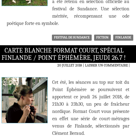
a été retenu en sélection officielle au
festival de Sundance. Une sélection
méritée, récompensant une ode
poétique forte en symbole.
FESTIVAL DE SUNDANCE
FICTION
FINLANDE
CARTE BLANCHE FORMAT COURT, SPÉCIAL
FINLANDE / POINT ÉPHÉMÈRE, JEUDI 26.7 !
20 JUILLET 2018
LAISSER UN COMMENTAIRE
|
Cet été, les séances au top sur toit du
Point Éphémère se poursuivent et
apportent ce jeudi 26 juillet 2018, de
21h30 à 23h30, un peu de fraîcheur
nordique. Format Court vous présente
en effet une série de court-métrages
venus de Finlande, sélectionnés par
Clément Beraud.