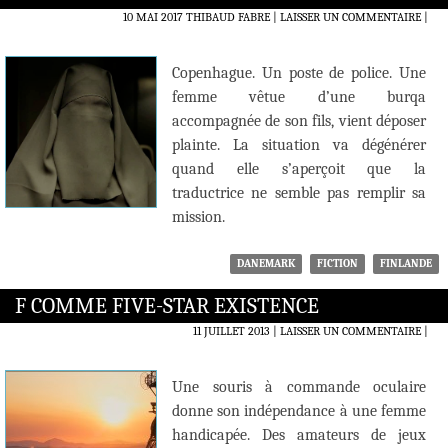
10 MAI 2017
THIBAUD FABRE
LAISSER UN COMMENTAIRE
|
Copenhague. Un poste de police. Une
femme vêtue d’une burqa
accompagnée de son fils, vient déposer
plainte. La situation va dégénérer
quand elle s’aperçoit que la
traductrice ne semble pas remplir sa
mission.
DANEMARK
FICTION
FINLANDE
F COMME FIVE-STAR EXISTENCE
11 JUILLET 2013
LAISSER UN COMMENTAIRE
|
Une souris à commande oculaire
donne son indépendance à une femme
handicapée. Des amateurs de jeux