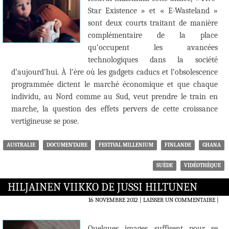
Star Existence » et « E-Wasteland »
sont deux courts traitant de manière
complémentaire de la place
qu’occupent les avancées
technologiques dans la société
d’aujourd’hui. À l’ère où les gadgets caducs et l’obsolescence
programmée dictent le marché économique et que chaque
individu, au Nord comme au Sud, veut prendre le train en
marche, la question des effets pervers de cette croissance
vertigineuse se pose.
AUSTRALIE
DOCUMENTAIRE
FESTIVAL MILLENIUM
FINLANDE
GHANA
SUÈDE
VIDÉOTHÈQUE
HILJAINEN VIIKKO DE JUSSI HILTUNEN
16 NOVEMBRE 2012
LAISSER UN COMMENTAIRE
|
Quelques images suffisent pour se