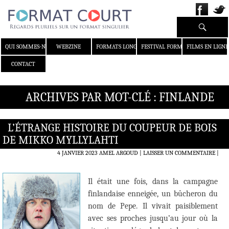
Recherche
ALLER AU CONTENU
QUI SOMMES-NOUS ?
WEBZINE
FORMATS LONGS
FESTIVAL FORMAT COURT
FILMS EN LIGNE
CONTACT
ARCHIVES PAR MOT-CLÉ : FINLANDE
L’ÉTRANGE HISTOIRE DU COUPEUR DE BOIS
DE MIKKO MYLLYLAHTI
4 JANVIER 2023
AMEL ARGOUD
LAISSER UN COMMENTAIRE
|
Il était une fois, dans la campagne
finlandaise enneigée, un bûcheron du
nom de Pepe. Il vivait paisiblement
avec ses proches jusqu’au jour où la