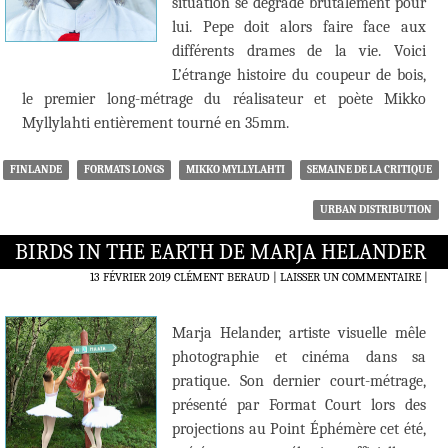
situation se dégrade brutalement pour
lui. Pepe doit alors faire face aux
différents drames de la vie. Voici
L’étrange histoire du coupeur de bois,
le premier long-métrage du réalisateur et poète Mikko
Myllylahti entièrement tourné en 35mm.
FINLANDE
FORMATS LONGS
MIKKO MYLLYLAHTI
SEMAINE DE LA CRITIQUE
URBAN DISTRIBUTION
BIRDS IN THE EARTH DE MARJA HELANDER
13 FÉVRIER 2019
CLÉMENT BERAUD
LAISSER UN COMMENTAIRE
|
Marja Helander, artiste visuelle mêle
photographie et cinéma dans sa
pratique. Son dernier court-métrage,
présenté par Format Court lors des
projections au Point Éphémère cet été,