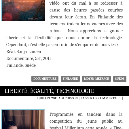
vidéo ont du mal à se redresser à
cause des heures passées courbés
devant leur écran. En Finlande des
fermiers traient leurs vaches avec des
robots… Nous apprécions la grande
liberté et la flexibilité que nous donne la technologie.
Cependant, n’est-elle pas en train de s’emparer de nos vies ?
Réal. Sonja Lindén
Documentaire, 58′, 2011
Finlande, Suède
DOCUMENTAIRE
FINLANDE
MOYEN-MÉTRAGE
SUÈDE
LIBERTÉ, ÉGALITÉ, TECHNOLOGIE
11 JUILLET 2013
ADI CHESSON
LAISSER UN COMMENTAIRE
|
Programmés en tandem dans la
compétition du jeune public au
festival Millenium cette année, « Five-