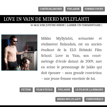
CARTES BLANCHES
FINLANDE
FORMAT COURT
LOVE IN VAIN DE MIKKO MYLLYLAHTI
14 MAI 2018
JUSTINE HIBON
LAISSER UN COMMENTAIRE
|
Mikko Myllylahti, scénariste et
réalisateur finlandais, est un ancien
étudiant de la ELO Helsinki Film
School. Love in Vain, son court-
métrage d’école datant de 2009, met
en scène le personnage de Jakke qui
doit épouser – sans grande conviction
– une jeune femme enceinte de lui.
FICTION
FILM D'ÉCOLE
FINLANDE
LE FILM DE LA SEMAINE
MIKKO MYLLYLAHTI
VIDÉOTHÈQUE