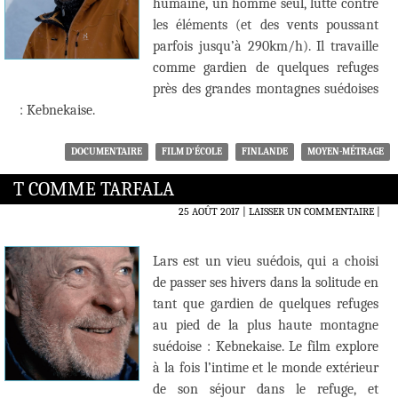
humaine, un homme seul, lutte contre
les éléments (et des vents poussant
parfois jusqu’à 290km/h). Il travaille
comme gardien de quelques refuges
près des grandes montagnes suédoises
: Kebnekaise.
DOCUMENTAIRE
FILM D'ÉCOLE
FINLANDE
MOYEN-MÉTRAGE
T COMME TARFALA
25 AOÛT 2017
LAISSER UN COMMENTAIRE
|
Lars est un vieu suédois, qui a choisi
de passer ses hivers dans la solitude en
tant que gardien de quelques refuges
au pied de la plus haute montagne
suédoise : Kebnekaise. Le film explore
à la fois l’intime et le monde extérieur
de son séjour dans le refuge, et