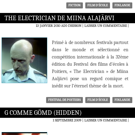
FICTION
FILM D'ÉCOLE
FINLANDE
THE ELECTRICIAN DE MIINA ALAJÄRVI
13 JANVIER 2010
ADI CHESSON
LAISSER UN COMMENTAIRE
|
Primé à de nombreux festivals partout
dans le monde et sélectionné en
compétition internationale à la 32ème
édition du Festival des films d’écoles à
Poitiers, « The Electrician » de Miina
Aaljärvi pose un regard comique et
inédit sur l’éternel thème de la mort.
FESTIVAL DE POITIERS
FILM D'ÉCOLE
FINLANDE
G COMME GÖMD (HIDDEN)
1 SEPTEMBRE 2009
LAISSER UN COMMENTAIRE
|