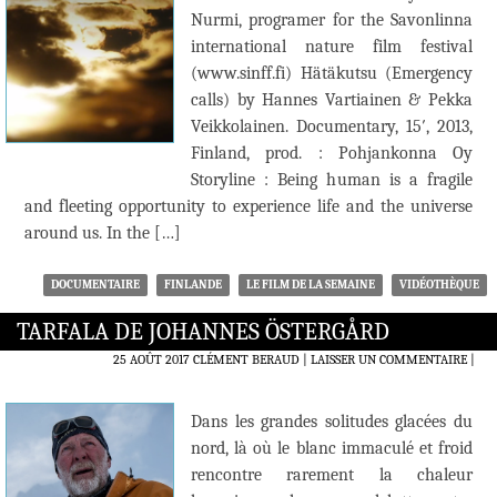
Nurmi, programer for the Savonlinna
international nature film festival
(www.sinff.fi) Hätäkutsu (Emergency
calls) by Hannes Vartiainen & Pekka
Veikkolainen. Documentary, 15′, 2013,
Finland, prod. : Pohjankonna Oy
Storyline : Being human is a fragile
and fleeting opportunity to experience life and the universe
around us. In the […]
DOCUMENTAIRE
FINLANDE
LE FILM DE LA SEMAINE
VIDÉOTHÈQUE
TARFALA DE JOHANNES ÖSTERGÅRD
25 AOÛT 2017
CLÉMENT BERAUD
LAISSER UN COMMENTAIRE
|
Dans les grandes solitudes glacées du
nord, là où le blanc immaculé et froid
rencontre rarement la chaleur