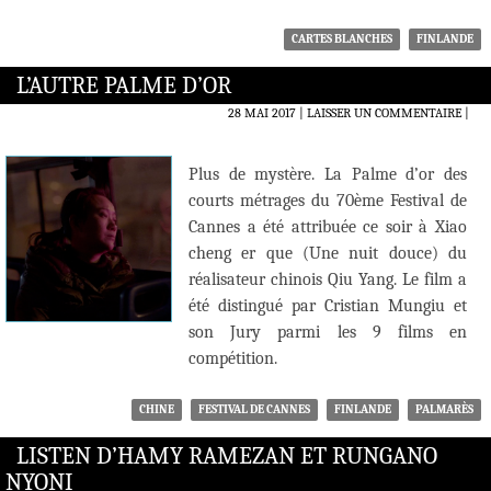
CARTES BLANCHES
FINLANDE
L’AUTRE PALME D’OR
28 MAI 2017
LAISSER UN COMMENTAIRE
|
Plus de mystère. La Palme d’or des
courts métrages du 70ème Festival de
Cannes a été attribuée ce soir à Xiao
cheng er que (Une nuit douce) du
réalisateur chinois Qiu Yang. Le film a
été distingué par Cristian Mungiu et
son Jury parmi les 9 films en
compétition.
CHINE
FESTIVAL DE CANNES
FINLANDE
PALMARÈS
LISTEN D’HAMY RAMEZAN ET RUNGANO
NYONI