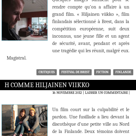
rendre compte qu’on a affaire à un
grand film. « Hiljainen viikko », film
finlandais sélectionné à Brest, dans la
compétition européenne, suit deux
inconnus, une jeune fille et un agent
de sécurité, avant, pendant et après
une tragédie qui les réunit, malgré eux.
Magistral.
CRITIQUES
FESTIVAL DE BREST
FICTION
FINLANDE
H COMME HILJAINEN VIIKKO
16 NOVEMBRE 2012
LAISSER UN COMMENTAIRE
|
Un film court sur la culpabilité et le
pardon. Une fusillade a lieu devant la
discothèque d’une petite ville au Nord
de la Finlande. Deux témoins doivent