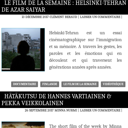
LE FILM DE LA SEMAINE : HELSINKI-TEHRAN
DE AZAR SAIYAR
13 DÉCEMBRE 2017
CLÉMENT BERAUD
LAISSER UN COMMENTAIRE
|
Helsinki-Tehran est un essai
cinématographique sur l’immigration
et sa mémoire. A travers les gestes, les
paroles et les émotions qui en
découlent et qui traversent les
générations années après années.
DOCUMENTAIRE
FINLANDE
LE FILM DE LA SEMAINE
VIDÉOTHÈQUE
HÄTÄKUTSU DE HANNES VARTIAINEN &
PEKKA VEIKKOLAINEN
26 SEPTEMBRE 2017
MINNA NURMI
LAISSER UN COMMENTAIRE
|
The short film of the week by Minna