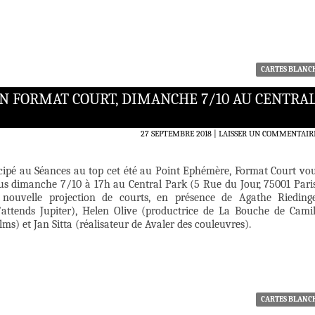
CARTES BLANC
ON FORMAT COURT, DIMANCHE 7/10 AU CENTRA
27 SEPTEMBRE 2018
LAISSER UN COMMENTAIR
icipé au Séances au top cet été au Point Ephémère, Format Court vo
s dimanche 7/10 à 17h au Central Park (5 Rue du Jour, 75001 Pari
nouvelle projection de courts, en présence de Agathe Rieding
 J’attends Jupiter), Helen Olive (productrice de La Bouche de Cami
lms) et Jan Sitta (réalisateur de Avaler des couleuvres).
CARTES BLANC