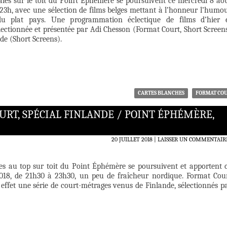
vales sur le toit du Point Éphémère se poursuivent ce mercredi 8 ao
 23h, avec une sélection de films belges mettant à l’honneur l’humo
 du plat pays. Une programmation éclectique de films d’hier 
lectionnée et présentée par Adi Chesson (Format Court, Short Screen
de (Short Screens).
CARTES BLANCHES
FORMAT CO
RT, SPÉCIAL FINLANDE / POINT ÉPHÉMÈRE,
20 JUILLET 2018
LAISSER UN COMMENTAIR
nces au top sur toit du Point Éphémère se poursuivent et apportent 
 2018, de 21h30 à 23h30, un peu de fraîcheur nordique. Format Cou
effet une série de court-métrages venus de Finlande, sélectionnés p