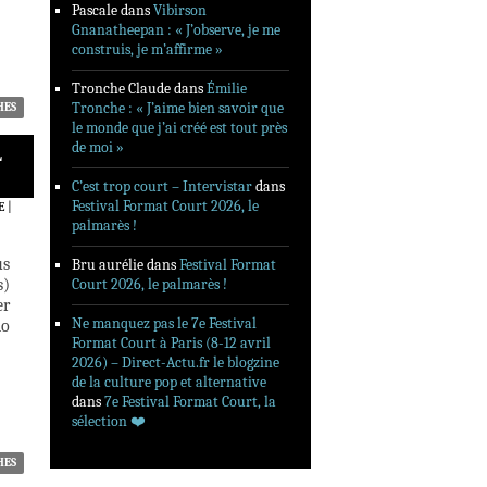
Pascale
dans
Vibirson
Gnanatheepan : « J’observe, je me
construis, je m’affirme »
Tronche Claude
dans
Émilie
Tronche : « J’aime bien savoir que
HES
le monde que j’ai créé est tout près
de moi »
L
C’est trop court – Intervistar
dans
Festival Format Court 2026, le
E
|
palmarès !
us
Bru aurélie
dans
Festival Format
s)
Court 2026, le palmarès !
er
Ne manquez pas le 7e Festival
lo
Format Court à Paris (8-12 avril
2026) – Direct-Actu.fr le blogzine
de la culture pop et alternative
dans
7e Festival Format Court, la
sélection ❤️‍
HES