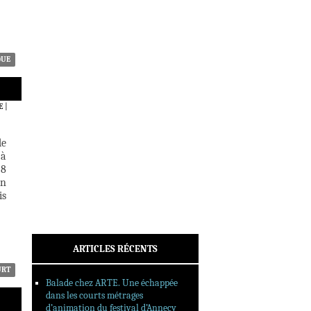
ACTUALITÉS
CRITIQUES
DOSSIERS
INTERVIEWS
QUE
REPORTAGES
SORTIES DVD
E
|
FORMATS LONGS
FESTIVAL FORMAT COURT
de
 à
FILMS EN LIGNE
 8
in
CONTACT
is
ARTICLES RÉCENTS
URT
Balade chez ARTE. Une échappée
dans les courts métrages
d’animation du festival d’Annecy