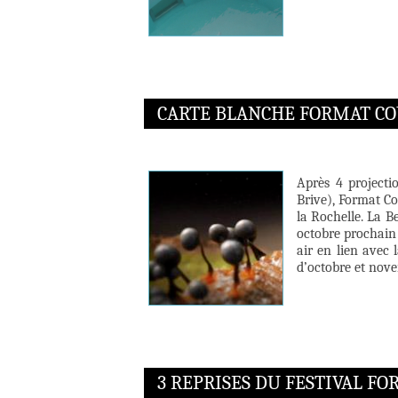
CARTE BLANCHE FORMAT COU
Après 4 projecti
Brive), Format Co
la Rochelle. La B
octobre prochain 
air en lien avec 
d’octobre et nov
3 REPRISES DU FESTIVAL FO