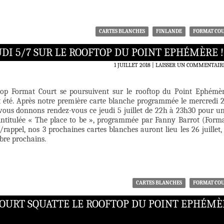
CARTES BLANCHES
FINLANDE
FORMAT CO
UDI 5/7 SUR LE ROOFTOP DU POINT EPHÉMÈRE !
1 JUILLET 2018
LAISSER UN COMMENTAIR
top Format Court se poursuivent sur le rooftop du Point Ephémè
t été. Après notre première carte blanche programmée le mercredi 
 vous donnons rendez-vous ce jeudi 5 juillet de 22h à 23h30 pour u
intitulée « The place to be », programmée par Fanny Barrot (Form
/rappel, nos 3 prochaines cartes blanches auront lieu les 26 juillet,
bre prochains.
CARTES BLANCHES
FORMAT CO
COURT SQUATTE LE ROOFTOP DU POINT EPHÉMÈ