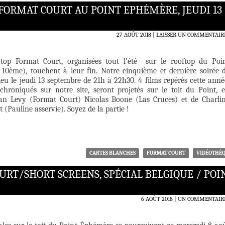
FORMAT COURT AU POINT EPHÉMÈRE, JEUDI 13
27 AOÛT 2018
LAISSER UN COMMENTAIR
top Format Court, organisées tout l’été sur le rooftop du Poi
10ème), touchent à leur fin. Notre cinquième et dernière soirée 
ieu le jeudi 13 septembre de 21h à 22h30. 4 films repérés cette anné
chroniqués sur notre site, seront projetés sur le toit du Point, 
an Levy (Format Court) Nicolas Boone (Las Cruces) et de Charli
 (Pauline asservie). Soyez de la partie !
CARTES BLANCHES
FORMAT COURT
VIDÉOTHÈ
RT/SHORT SCREENS, SPÉCIAL BELGIQUE / POI
6 AOÛT 2018
UN COMMENTAIR