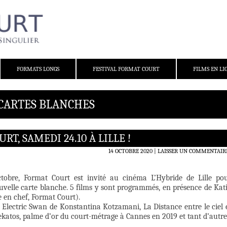
FORMATS LONGS
FESTIVAL FORMAT COURT
FILMS EN LI
 CARTES BLANCHES
T, SAMEDI 24.10 À LILLE !
14 OCTOBRE 2020
LAISSER UN COMMENTAIR
tobre, Format Court est invité au cinéma L’Hybride de Lille po
uvelle carte blanche. 5 films y sont programmés, en présence de Kat
 en chef, Format Court).
lectric Swan de Konstantina Kotzamani, La Distance entre le ciel 
ekatos, palme d’or du court-métrage à Cannes en 2019 et tant d’autre