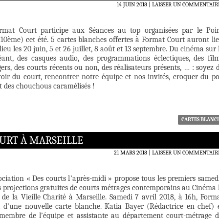
14 JUIN 2018
LAISSER UN COMMENTAIR
rmat Court participe aux Séances au top organisées par le Poi
10ème) cet été. 5 cartes blanches offertes à Format Court auront li
lieu les 20 juin, 5 et 26 juillet, 8 août et 13 septembre. Du cinéma sur 
éant, des casques audio, des programmations éclectiques, des fil
gers, des courts récents ou non, des réalisateurs présents, … : soyez 
voir du court, rencontrer notre équipe et nos invités, croquer du p
t des chouchous caramélisés !
CARTES BLANC
URT À MARSEILLE
21 MARS 2018
LAISSER UN COMMENTAIR
sociation « Des courts l’après-midi » propose tous les premiers samed
s projections gratuites de courts métrages contemporains au Cinéma 
de la Vieille Charité à Marseille. Samedi 7 avril 2018, à 16h, Form
a d’une nouvelle carte blanche. Katia Bayer (Rédactrice en chef) 
membre de l’équipe et assistante au département court-métrage 