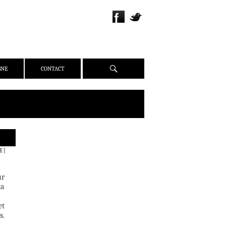
Recherche
GNE
CONTACT
QUI SOMMES-NOUS ?
E
|
PRÉSENTATION
ÉQUIPE
ur
PRESSE
ia
PARTENAIRES
et
WEBZINE
s.