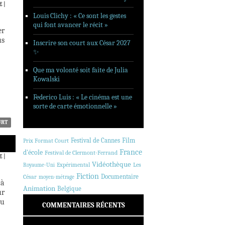
E
|
Louis Clichy : « Ce sont les gestes
qui font avancer le récit »
er
us
Inscrire son court aux César 2027
✨
Que ma volonté soit faite de Julia
Kowalski
Federico Luis : « Le cinéma est une
sorte de carte émotionnelle »
URT
Festival de Cannes
Film
Prix Format Court
France
d'école
Festival de Clermont-Ferrand
E
|
Vidéothèque
Expérimental
Les
Royaume-Uni
Fiction
Documentaire
César
moyen-métrage
 à
Animation
Belgique
ur
au
COMMENTAIRES RÉCENTS