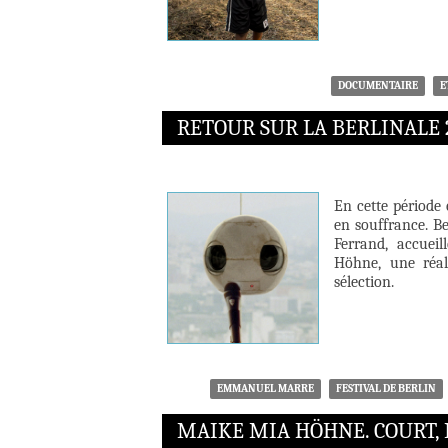
DOCUMENTAIRE
E
RETOUR SUR LA BERLINALE 
En cette période 
en souffrance. Be
Ferrand, accuei
Höhne, une réal
sélection.
EMMANUEL MARRE
FESTIVAL DE BERLIN
MAIKE MIA HÖHNE. COURT, 