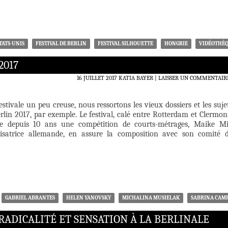
TATS-UNIS
FESTIVAL DE BERLIN
FESTIVAL SILHOUETTE
HONGRIE
VIDÉOTHÈ
2017
16 JUILLET 2017
KATIA BAYER
LAISSER UN COMMENTAIR
estivale un peu creuse, nous ressortons les vieux dossiers et les suje
rlin 2017, par exemple. Le festival, calé entre Rotterdam et Clermon
lle depuis 10 ans une compétition de courts-métrages, Maike M
isatrice allemande, en assure la composition avec son comité 
GABRIEL ABRANTES
HELEN YANOVSKY
MICHALINA MUSIELAK
SABRINA CAM
RADICALITÉ ET SENSATION À LA BERLINALE