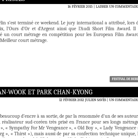
16 FÉVRIER 2015
LAISSER UN COMMENTAIR
rlin s’est terminé ce weekend. Le jury international a attribué, lors 
ix, l’Ours d’Or et d’Argent ainsi que l’Audi Short Film Award. Il
né un court métrage en compétition pour les European Film Awar
 Meilleur court métrage.
FESTIVAL DE BER
HAN-WOOK ET PARK CHAN-KYONG
12 FÉVRIER 2012
JULIEN SAVÈS
UN COMMENTAIR
 beaucoup d’encre à sa sortie, de par la renommée d’un de ses auteur
réalisateur sud-coréen très prisé en France pour ses longs métrag
A », « Sympathy For Mr Vengeance », « Old Boy », « Lady Vengeance 
rg », « Thirst »), mais aussi de par sa confection technique unique, 