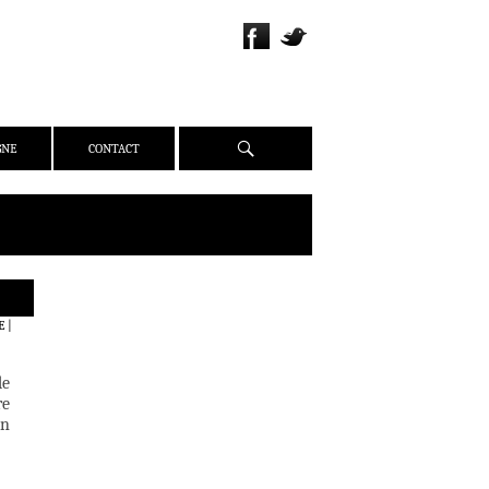
Recherche
GNE
CONTACT
QUI SOMMES-NOUS ?
E
|
PRÉSENTATION
ÉQUIPE
de
PRESSE
re
in
PARTENAIRES
WEBZINE