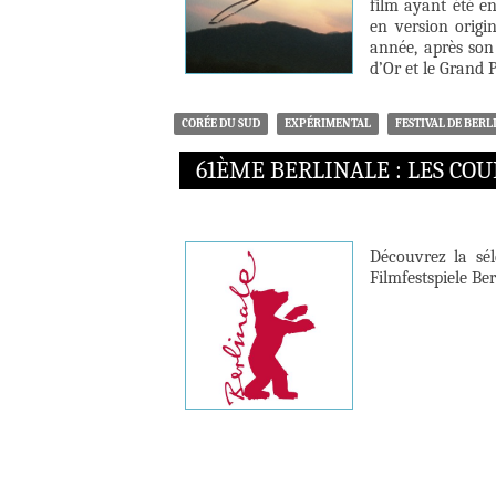
film ayant été e
en version origi
année, après son
d’Or et le Grand 
CORÉE DU SUD
EXPÉRIMENTAL
FESTIVAL DE BERL
61ÈME BERLINALE : LES CO
Découvrez la sél
Filmfestspiele Ber