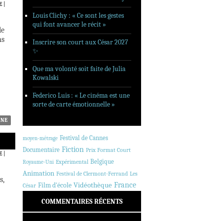
E
|
Louis Clichy : « Ce sont les gestes
qui font avancer le récit »
le
ms
Inscrire son court aux César 2027
✨
Que ma volonté soit faite de Julia
Kowalski
Federico Luis : « Le cinéma est une
sorte de carte émotionnelle »
HNE
Festival de Cannes
moyen-métrage
Fiction
Documentaire
Prix Format Court
E
|
Belgique
Expérimental
Royaume-Uni
Animation
Festival de Clermont-Ferrand
Les
s,
France
Vidéothèque
Film d'école
César
COMMENTAIRES RÉCENTS