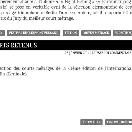
ntièrement shooté à l’Iphone 4, « Night Fishing » (« Paranmanjang
nale) se pose en véritable ovni de la sélection clermontoise de cet
 passage triomphant à Berlin l’année dernière, où il remporta l’Ou
Prix du Jury du meilleur court métrage.
IN
FESTIVAL DE CLERMONT-FERRAND
FICTION
MOYEN-MÉTRAGE
VIDÉOTHÈ
URTS RETENUS
26 JANVIER 2011
LAISSER UN COMMENTAIR
ection des courts métrages de la 61ème édition de l’Internationa
lin (Berlinale).
ALLEMAGNE
FESTIVAL DE BER