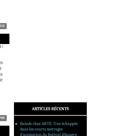
ACTUALITÉS
CRITIQUES
DOSSIERS
INTERVIEWS
QUE
REPORTAGES
SORTIES DVD
E
|
FORMATS LONGS
FESTIVAL FORMAT COURT
ts
t-
FILMS EN LIGNE
ia
de
CONTACT
ARTICLES RÉCENTS
POS
Balade chez ARTE. Une échappée
dans les courts métrages
d’animation du festival d’Annecy