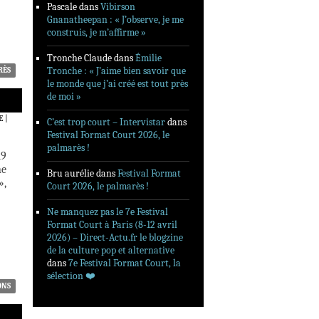
Pascale
dans
Vibirson
Gnanatheepan : « J’observe, je me
construis, je m’affirme »
Tronche Claude
dans
Émilie
Tronche : « J’aime bien savoir que
RÈS
le monde que j’ai créé est tout près
de moi »
E
|
C’est trop court – Intervistar
dans
Festival Format Court 2026, le
palmarès !
19
ne
Bru aurélie
dans
Festival Format
»,
Court 2026, le palmarès !
Ne manquez pas le 7e Festival
Format Court à Paris (8-12 avril
2026) – Direct-Actu.fr le blogzine
de la culture pop et alternative
dans
7e Festival Format Court, la
sélection ❤️‍
ONS