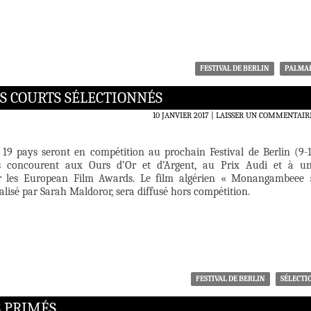
FESTIVAL DE BERLIN
PALMA
LES COURTS SÉLECTIONNÉS
10 JANVIER 2017
LAISSER UN COMMENTAIR
e 19 pays seront en compétition au prochain Festival de Berlin (9-
Ils concourent aux Ours d’Or et d’Argent, au Prix Audi et à u
 les European Film Awards. Le film algérien « Monangambeee 
éalisé par Sarah Maldoror, sera diffusé hors compétition.
FESTIVAL DE BERLIN
SÉLECTI
S PRIMÉS