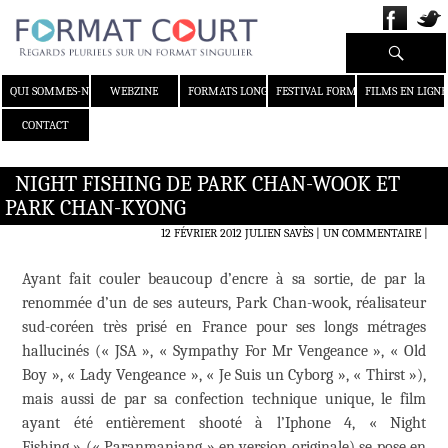
Recherche
ALLER AU CONTENU
QUI SOMMES-NOUS ?
WEBZINE
FORMATS LONGS
FESTIVAL FORMAT COURT
FILMS EN LIGNE
CONTACT
NIGHT FISHING DE PARK CHAN-WOOK ET
PARK CHAN-KYONG
12 FÉVRIER 2012
JULIEN SAVÈS
UN COMMENTAIRE
|
Ayant fait couler beaucoup d’encre à sa sortie, de par la
renommée d’un de ses auteurs, Park Chan-wook, réalisateur
sud-coréen très prisé en France pour ses longs métrages
hallucinés (« JSA », « Sympathy For Mr Vengeance », « Old
Boy », « Lady Vengeance », « Je Suis un Cyborg », « Thirst »),
mais aussi de par sa confection technique unique, le film
ayant été entièrement shooté à l’Iphone 4, « Night
Fishing » (« Paranmanjang » en version originale) se pose en