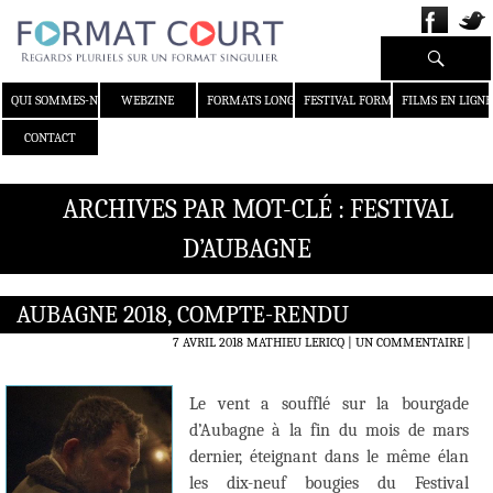
Recherche
ALLER AU CONTENU
QUI SOMMES-NOUS ?
WEBZINE
FORMATS LONGS
FESTIVAL FORMAT COURT
FILMS EN LIGNE
CONTACT
ARCHIVES PAR MOT-CLÉ : FESTIVAL
D’AUBAGNE
AUBAGNE 2018, COMPTE-RENDU
7 AVRIL 2018
MATHIEU LERICQ
UN COMMENTAIRE
|
Le vent a soufflé sur la bourgade
d’Aubagne à la fin du mois de mars
dernier, éteignant dans le même élan
les dix-neuf bougies du Festival