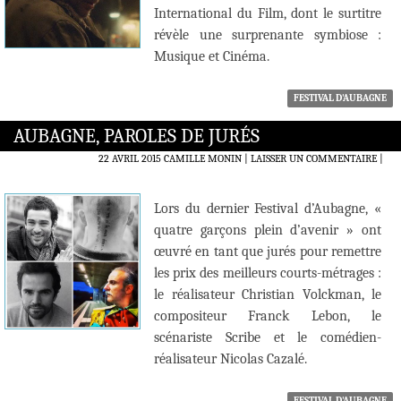
International du Film, dont le surtitre
révèle une surprenante symbiose :
Musique et Cinéma.
FESTIVAL D'AUBAGNE
AUBAGNE, PAROLES DE JURÉS
22 AVRIL 2015
CAMILLE MONIN
LAISSER UN COMMENTAIRE
|
Lors du dernier Festival d’Aubagne, «
quatre garçons plein d’avenir » ont
œuvré en tant que jurés pour remettre
les prix des meilleurs courts-métrages :
le réalisateur Christian Volckman, le
compositeur Franck Lebon, le
scénariste Scribe et le comédien-
réalisateur Nicolas Cazalé.
FESTIVAL D'AUBAGNE