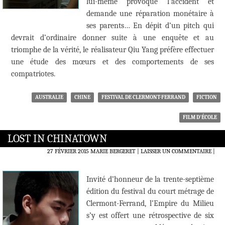
lui-même provoqué l’accident et
demande une réparation monétaire à
ses parents… En dépit d’un pitch qui
devrait d’ordinaire donner suite à une enquête et au
triomphe de la vérité, le réalisateur Qiu Yang préfère effectuer
une étude des mœurs et des comportements de ses
compatriotes.
AUSTRALIE
CHINE
FESTIVAL DE CLERMONT-FERRAND
FICTION
FILM D'ÉCOLE
LOST IN CHINATOWN
27 FÉVRIER 2015
MARIE BERGERET
LAISSER UN COMMENTAIRE
|
Invité d’honneur de la trente-septième
édition du festival du court métrage de
Clermont-Ferrand, l’Empire du Milieu
s’y est offert une rétrospective de six