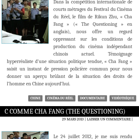
Dans la compétition internationale de
courts métrages du Festival du Cinéma
du Réel, le film de Rikun Zhu, « Cha
Fang » (« The Questioning » en
anglais), nous offre un regard
oppressant sur les conditions de
production du cinéma indépendant
chinois actuel. Témoignage
hyperréaliste d’une situation politique tendue, « Cha Fang »
saisit un instant de pression policière commun pour nous
donner un aperçu brûlant de la situation des droits de
l’homme en Chine aujourd’hui.
CHINE
CINÉMA DU RÉEL
DOCUMENTAIRE
VIDÉOTHÈQUE
C COMME CHA FANG (THE QUESTIONING)
29 MARS 2013
LAISSER UN COMMENTAIRE
|
Le 24 juillet 2012, je me suis rendu