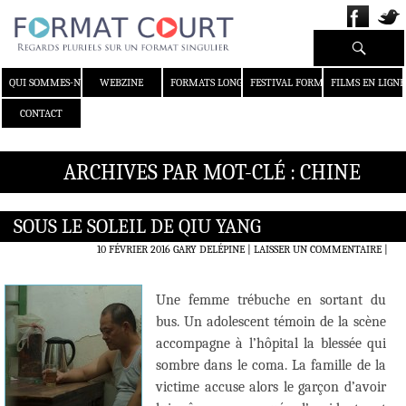
Recherche
ALLER AU CONTENU
QUI SOMMES-NOUS ?
WEBZINE
FORMATS LONGS
FESTIVAL FORMAT COURT
FILMS EN LIGNE
CONTACT
ARCHIVES PAR MOT-CLÉ : CHINE
SOUS LE SOLEIL DE QIU YANG
10 FÉVRIER 2016
GARY DELÉPINE
LAISSER UN COMMENTAIRE
|
Une femme trébuche en sortant du
bus. Un adolescent témoin de la scène
accompagne à l’hôpital la blessée qui
sombre dans le coma. La famille de la
victime accuse alors le garçon d’avoir