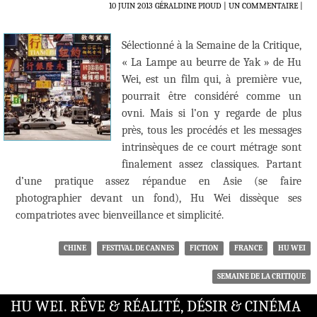
10 JUIN 2013
GÉRALDINE PIOUD
UN COMMENTAIRE
|
Sélectionné à la Semaine de la Critique,
« La Lampe au beurre de Yak » de Hu
Wei, est un film qui, à première vue,
pourrait être considéré comme un
ovni. Mais si l’on y regarde de plus
près, tous les procédés et les messages
intrinsèques de ce court métrage sont
finalement assez classiques. Partant
d’une pratique assez répandue en Asie (se faire
photographier devant un fond), Hu Wei dissèque ses
compatriotes avec bienveillance et simplicité.
CHINE
FESTIVAL DE CANNES
FICTION
FRANCE
HU WEI
SEMAINE DE LA CRITIQUE
HU WEI. RÊVE & RÉALITÉ, DÉSIR & CINÉMA