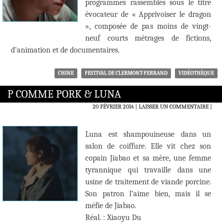
programmes rassemblés sous le titre
évocateur de « Apprivoiser le dragon
», composée de pas moins de vingt-
neuf courts métrages de fictions,
d’animation et de documentaires.
CHINE
FESTIVAL DE CLERMONT-FERRAND
VIDÉOTHÈQUE
P COMME PORK & LUNA
20 FÉVRIER 2014
LAISSER UN COMMENTAIRE
|
Luna est shampouineuse dans un
salon de coiffure. Elle vit chez son
copain Jiabao et sa mère, une femme
tyrannique qui travaille dans une
usine de traitement de viande porcine.
Son patron l’aime bien, mais il se
méfie de Jiabao.
Réal. : Xiaoyu Du