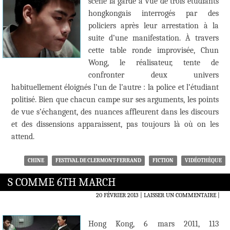
scène la garde à vue de trois étudiants
hongkongais interrogés par des
policiers après leur arrestation à la
suite d’une manifestation. À travers
cette table ronde improvisée, Chun
Wong, le réalisateur, tente de
confronter deux univers
habituellement éloignés l’un de l’autre : la police et l’étudiant
politisé. Bien que chacun campe sur ses arguments, les points
de vue s’échangent, des nuances affleurent dans les discours
et des dissensions apparaissent, pas toujours là où on les
attend.
CHINE
FESTIVAL DE CLERMONT-FERRAND
FICTION
VIDÉOTHÈQUE
S COMME 6TH MARCH
20 FÉVRIER 2013
LAISSER UN COMMENTAIRE
|
Hong Kong, 6 mars 2011, 113