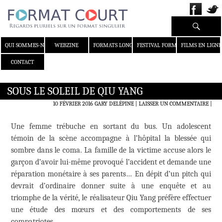
Recherche
ALLER AU CONTENU
QUI SOMMES-NOUS ?
WEBZINE
FORMATS LONGS
FESTIVAL FORMAT COURT
FILMS EN LIGNE
CONTACT
SOUS LE SOLEIL DE QIU YANG
10 FÉVRIER 2016
GARY DELÉPINE
LAISSER UN COMMENTAIRE
|
Une femme trébuche en sortant du bus. Un adolescent
témoin de la scène accompagne à l’hôpital la blessée qui
sombre dans le coma. La famille de la victime accuse alors le
garçon d’avoir lui-même provoqué l’accident et demande une
réparation monétaire à ses parents… En dépit d’un pitch qui
devrait d’ordinaire donner suite à une enquête et au
triomphe de la vérité, le réalisateur Qiu Yang préfère effectuer
une étude des mœurs et des comportements de ses
compatriotes.