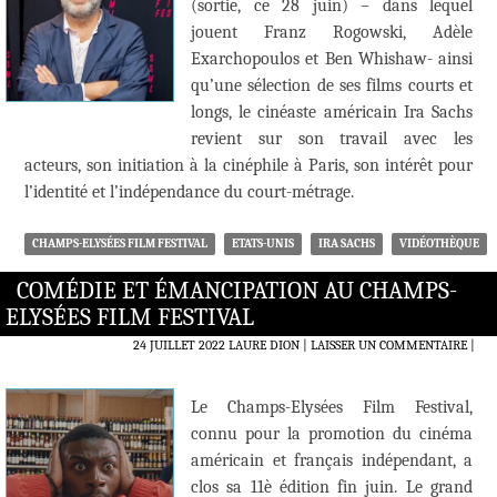
(sortie, ce 28 juin) – dans lequel
jouent Franz Rogowski, Adèle
Exarchopoulos et Ben Whishaw- ainsi
qu’une sélection de ses films courts et
longs, le cinéaste américain Ira Sachs
revient sur son travail avec les
acteurs, son initiation à la cinéphile à Paris, son intérêt pour
l’identité et l’indépendance du court-métrage.
CHAMPS-ELYSÉES FILM FESTIVAL
ETATS-UNIS
IRA SACHS
VIDÉOTHÈQUE
COMÉDIE ET ÉMANCIPATION AU CHAMPS-
ELYSÉES FILM FESTIVAL
24 JUILLET 2022
LAURE DION
LAISSER UN COMMENTAIRE
|
Le Champs-Elysées Film Festival,
connu pour la promotion du cinéma
américain et français indépendant, a
clos sa 11è édition fin juin. Le grand