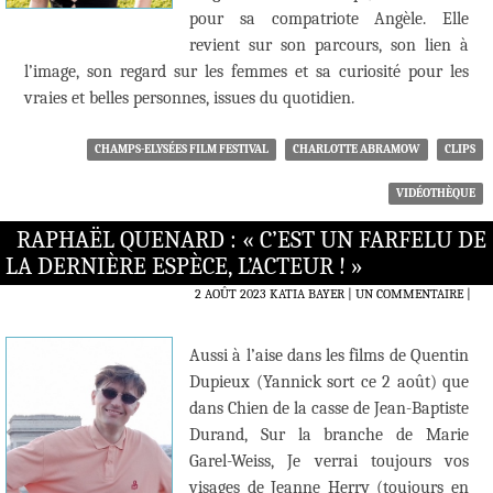
pour sa compatriote Angèle. Elle
revient sur son parcours, son lien à
l’image, son regard sur les femmes et sa curiosité pour les
vraies et belles personnes, issues du quotidien.
CHAMPS-ELYSÉES FILM FESTIVAL
CHARLOTTE ABRAMOW
CLIPS
VIDÉOTHÈQUE
RAPHAËL QUENARD : « C’EST UN FARFELU DE
LA DERNIÈRE ESPÈCE, L’ACTEUR ! »
2 AOÛT 2023
KATIA BAYER
UN COMMENTAIRE
|
Aussi à l’aise dans les films de Quentin
Dupieux (Yannick sort ce 2 août) que
dans Chien de la casse de Jean-Baptiste
Durand, Sur la branche de Marie
Garel-Weiss, Je verrai toujours vos
visages de Jeanne Herry (toujours en