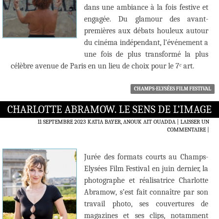
dans une ambiance à la fois festive et
engagée. Du glamour des avant-
premières aux débats houleux autour
du cinéma indépendant, l’événement a
une fois de plus transformé la plus
célèbre avenue de Paris en un lieu de choix pour le 7ᵉ art.
CHAMPS-ELYSÉES FILM FESTIVAL
CHARLOTTE ABRAMOW. LE SENS DE L’IMAGE
11 SEPTEMBRE 2023
KATIA BAYER, ANOUK AIT OUADDA
LAISSER UN
COMMENTAIRE
|
Jurée des formats courts au Champs-
Elysées Film Festival en juin dernier, la
photographe et réalisatrice Charlotte
Abramow, s’est fait connaître par son
travail photo, ses couvertures de
magazines et ses clips, notamment