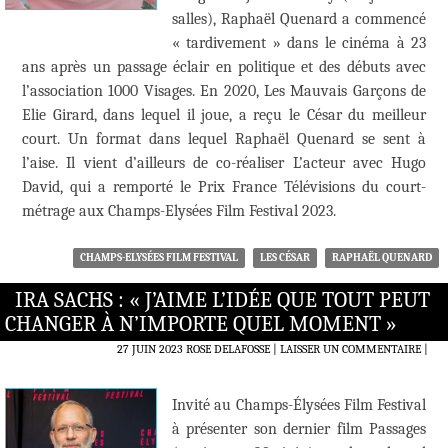
salles), Raphaël Quenard a commencé
« tardivement » dans le cinéma à 23
ans après un passage éclair en politique et des débuts avec
l’association 1000 Visages. En 2020, Les Mauvais Garçons de
Elie Girard, dans lequel il joue, a reçu le César du meilleur
court. Un format dans lequel Raphaël Quenard se sent à
l’aise. Il vient d’ailleurs de co-réaliser L’acteur avec Hugo
David, qui a remporté le Prix France Télévisions du court-
métrage aux Champs-Elysées Film Festival 2023.
CHAMPS-ELYSÉES FILM FESTIVAL
LES CÉSAR
RAPHAËL QUENARD
IRA SACHS : « J’AIME L’IDÉE QUE TOUT PEUT
CHANGER À N’IMPORTE QUEL MOMENT »
27 JUIN 2023
ROSE DELAFOSSE
LAISSER UN COMMENTAIRE
|
Invité au Champs-Élysées Film Festival
à présenter son dernier film Passages