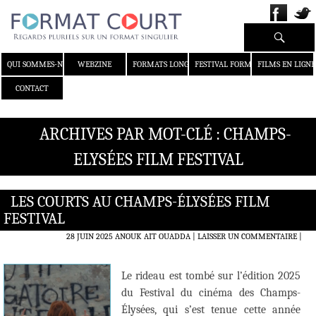
Recherche
ALLER AU CONTENU
QUI SOMMES-NOUS ?
WEBZINE
FORMATS LONGS
FESTIVAL FORMAT COURT
FILMS EN LIGNE
CONTACT
ARCHIVES PAR MOT-CLÉ : CHAMPS-
ELYSÉES FILM FESTIVAL
LES COURTS AU CHAMPS-ÉLYSÉES FILM
FESTIVAL
28 JUIN 2025
ANOUK AIT OUADDA
LAISSER UN COMMENTAIRE
|
Le rideau est tombé sur l’édition 2025
du Festival du cinéma des Champs-
Élysées, qui s’est tenue cette année