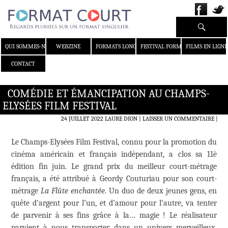
Recherche
ALLER AU CONTENU
QUI SOMMES-NOUS ?
WEBZINE
FORMATS LONGS
FESTIVAL FORMAT COURT
FILMS EN LIGNE
CONTACT
COMÉDIE ET ÉMANCIPATION AU CHAMPS-
ELYSÉES FILM FESTIVAL
24 JUILLET 2022
LAURE DION
LAISSER UN COMMENTAIRE
|
Le Champs-Elysées Film Festival, connu pour la promotion du
cinéma américain et français indépendant, a clos sa 11è
édition fin juin. Le grand prix du meilleur court-métrage
français, a été attribué à Geordy Couturiau pour son court-
métrage
La Flûte enchantée
. Un duo de deux jeunes gens, en
quête d’argent pour l’un, et d’amour pour l’autre, va tenter
de parvenir à ses fins grâce à la… magie ! Le réalisateur
parvient à nous transporter dans un univers merveilleux,