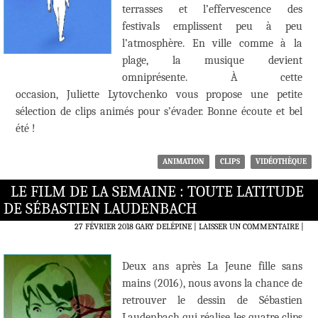
terrasses et l’effervescence des
festivals emplissent peu à peu
l’atmosphère. En ville comme à la
plage, la musique devient
omniprésente. À cette
occasion, Juliette Lytovchenko vous propose une petite
sélection de clips animés pour s’évader. Bonne écoute et bel
été !
ANIMATION
CLIPS
VIDÉOTHÈQUE
LE FILM DE LA SEMAINE : TOUTE LATITUDE
DE SÉBASTIEN LAUDENBACH
27 FÉVRIER 2018
GARY DELÉPINE
LAISSER UN COMMENTAIRE
|
Deux ans après La Jeune fille sans
mains (2016), nous avons la chance de
retrouver le dessin de Sébastien
Laudenbach qui réalise les quatre clips