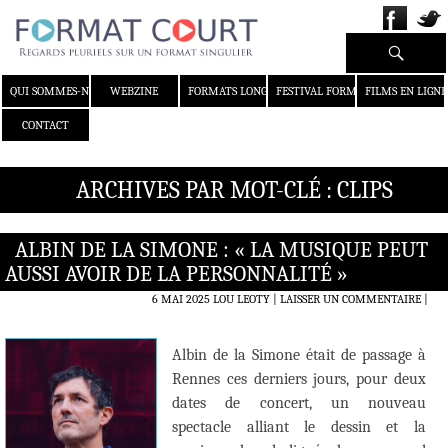
Recherche
ALLER AU CONTENU
QUI SOMMES-NOUS ?
WEBZINE
FORMATS LONGS
FESTIVAL FORMAT COURT
FILMS EN LIGNE
CONTACT
ARCHIVES PAR MOT-CLÉ : CLIPS
ALBIN DE LA SIMONE : « LA MUSIQUE PEUT
AUSSI AVOIR DE LA PERSONNALITÉ »
6 MAI 2025
LOU LEOTY
LAISSER UN COMMENTAIRE
|
Albin de la Simone était de passage à
Rennes ces derniers jours, pour deux
dates de concert, un nouveau
spectacle alliant le dessin et la