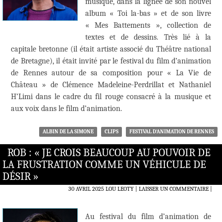
musique, dans la lignée de son nouvel
album « Toi la-bas » et de son livre
« Mes Battements », collection de
textes et de dessins. Très lié à la
capitale bretonne (il était artiste associé du Théâtre national
de Bretagne), il était invité par le festival du film d’animation
de Rennes autour de sa composition pour « La Vie de
Château » de Clémence Madeleine-Perdrillat et Nathaniel
H’Limi dans le cadre du fil rouge consacré à la musique et
aux voix dans le film d’animation.
ALBIN DE LA SIMONE
CLIPS
FESTIVAL D'ANIMATION DE RENNES
ROB : « JE CROIS BEAUCOUP AU POUVOIR DE
LA FRUSTRATION COMME UN VÉHICULE DE
DÉSIR »
30 AVRIL 2025
LOU LEOTY
LAISSER UN COMMENTAIRE
|
Au festival du film d’animation de