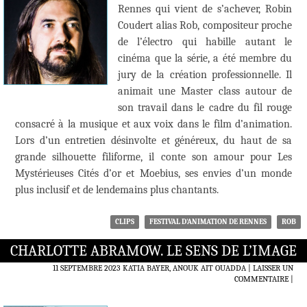
Rennes qui vient de s’achever, Robin
Coudert alias Rob, compositeur proche
de l’électro qui habille autant le
cinéma que la série, a été membre du
jury de la création professionnelle. Il
animait une Master class autour de
son travail dans le cadre du fil rouge
consacré à la musique et aux voix dans le film d’animation.
Lors d’un entretien désinvolte et généreux, du haut de sa
grande silhouette filiforme, il conte son amour pour Les
Mystérieuses Cités d’or et Moebius, ses envies d’un monde
plus inclusif et de lendemains plus chantants.
CLIPS
FESTIVAL D'ANIMATION DE RENNES
ROB
CHARLOTTE ABRAMOW. LE SENS DE L’IMAGE
11 SEPTEMBRE 2023
KATIA BAYER, ANOUK AIT OUADDA
LAISSER UN
COMMENTAIRE
|