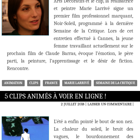
Arts Décoratifs et le clip, la réalisatrice
et peintre Marie Larrivé signe un
premier film professionnel marquant,
Noir-Soleil, programmé à la dernière
Semaine de la Critique. Lors de cet
entretien effectué à Cannes, la jeune
femme travaillant actuellement sur le
prochain film de Claude Barras, évoque l’émotion, le père
parti, la peinture, l’apprentissage et le désir de fiction.
Rencontre.
ANIMATION
CLIPS
FRANCE
MARIE LARRIVÉ
SEMAINE DE LA CRITIQUE
5 CLIPS ANIMÉS À VOIR EN LIGNE !
2 JUILLET 2018
LAISSER UN COMMENTAIRE
|
L’été a enfin pointé le bout de son nez.
La chaleur du soleil, le bruit des
vagues, le bourdonnement des