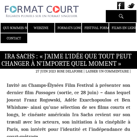
Recherche
ALLER AU CONTENU
QUI SOMMES-NOUS ?
WEBZINE
FORMATS LONGS
FESTIVAL FORMAT COURT
FILMS EN LIGNE
CONTACT
IRA SACHS : « J’AIME L’IDÉE QUE TOUT PEUT
CHANGER À N’IMPORTE QUEL MOMENT »
27 JUIN 2023
ROSE DELAFOSSE
LAISSER UN COMMENTAIRE
|
Invité au Champs-Élysées Film Festival à présenter son
dernier film
Passages
(sortie, ce 28 juin) – dans lequel
jouent Franz Rogowski, Adèle Exarchopoulos et Ben
Whishaw-
ainsi qu’une sélection de ses films courts et
longs, le cinéaste américain Ira Sachs revient sur son
travail avec les acteurs, son initiation à la cinéphile à
Paris, son intérêt pour l’identité et l’indépendance du
court-métrage.