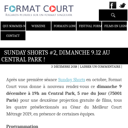
Recherche
ALLER AU CONTENU
QUI SOMMES-NOUS ?
WEBZINE
FORMATS LONGS
FESTIVAL FORMAT COURT
FILMS EN LIGNE
CONTACT
SUNDAY SHORTS #2, DIMANCHE 9.12 AU
CENTRAL PARK !
3 DÉCEMBRE 2018
LAISSER UN COMMENTAIRE
|
Après une première séance
Sunday Shorts
en octobre, Format
Court vous donne à nouveau rendez-vous ce
dimanche 9
décembre à 19h au Central Park, 5 rue du Jour (75001
Paris)
pour une deuxième projection gratuite de films, tous
les quatre présélectionnés au César du Meilleur Court
Métrage 2019, en présence de certaines équipes.
Programmation