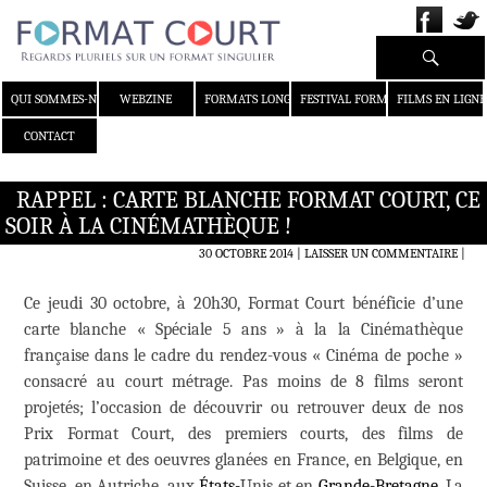
Recherche
ALLER AU CONTENU
QUI SOMMES-NOUS ?
WEBZINE
FORMATS LONGS
FESTIVAL FORMAT COURT
FILMS EN LIGNE
CONTACT
RAPPEL : CARTE BLANCHE FORMAT COURT, CE
SOIR À LA CINÉMATHÈQUE !
30 OCTOBRE 2014
LAISSER UN COMMENTAIRE
|
Ce jeudi 30 octobre, à 20h30, Format Court bénéficie d’une
carte blanche « Spéciale 5 ans » à la la Cinémathèque
française dans le cadre du rendez-vous « Cinéma de poche »
consacré au court métrage. Pas moins de 8 films seront
projetés; l’occasion de découvrir ou retrouver deux de nos
Prix Format Court, des premiers courts, des films de
patrimoine et des oeuvres glanées en France, en Belgique, en
Suisse, en Autriche, aux
États-
Unis et en
Grande-Bretagne.
La