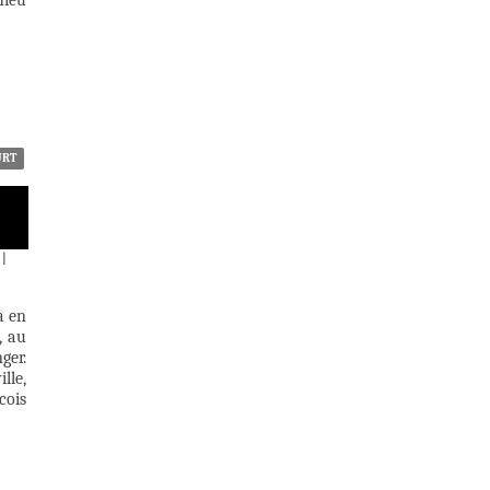
hieu
URT
|
a en
, au
ger.
lle,
cois