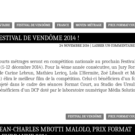
TAIRE
FESTIVAL DE VENDÔME
FRANCE
MOYEN-MÉTRAGE
PRIX FORMAT CO
ESTIVAL DE VENDÔME 2014 !
24 NOVEMBRE 2014
LAISSER UN COMMENTAIRE
courts métrages seront en compétition nationale au prochain Festiva
(5-12 décembre 2014). Pour la 4ème année consécutive, un Jury Fo
e Carine Lebrun, Mathieu Lericq, Lola L’Hermite, Zoé Libault et M
 élira le meilleur film de la compétition. Celui-ci bénéficiera d’un f
rojeté dans le cadre des séances Format Court, au Studio des Ursul
bénéficiera d’un DCP doté par le laboratoire numérique Média Solutio
FESTIVAL DE VENDÔME
PRIX FORMAT CO
JEAN-CHARLES MBOTTI MALOLO, PRIX FORMAT