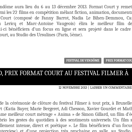
Vendôme aura lieu du 6 au 13 décembre 2013. Format Court y reme
mi les 22 films en compétition mêlant fiction, animation, documenta
 Court (composé de Fanny Barrot, Nadia Le Bihen-Demmou, Ca
u Lericq et Marc-Antoine Vaugeois) élira le meilleur film d
ui-ci bénéficiera d’un focus en ligne et sera projeté dans le cadre
urt, au Studio des Ursulines (Paris, 5ème).
FESTIVAL DE VENDÔME
PRIX FORMAT CO
, PRIX FORMAT COURT AU FESTIVAL FILMER À
12 NOVEMBRE 2013
LAISSER UN COMMENTAIRE
 de la cérémonie de clôture du festival Filmer à tout prix, à Bruxelles
t (Katia Bayer, Marie Bergeret, Adi Chesson, Xavier Gourdet et Mat
mme meilleur court métrage « Anima » de Simon Gillard, un film d’é
 brio les gestes du quotidien à des sentiments universels. Un film 
llement intense, direct et poétique ». Le film bénéficiera d’un focu
 interview) et d’une projection très prochaine en salle, au Studio