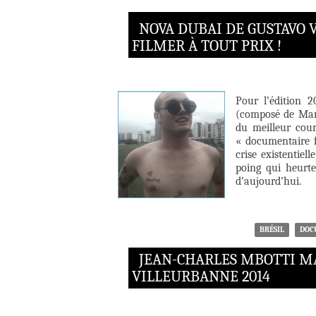
NOVA DUBAI DE GUSTAVO 
FILMER À TOUT PRIX !
Pour l’édition 2
(composé de Mari
du meilleur cou
« documentaire f
crise existentiel
poing qui heurte
d’aujourd’hui.
BRÉSIL
DOC
JEAN-CHARLES MBOTTI MA
VILLEURBANNE 2014