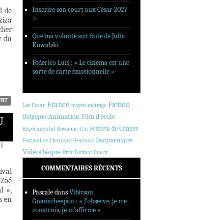
Inscrire son court aux César 2027
l de
✨
ziza
cher
Que ma volonté soit faite de Julia
e du
Kowalski
Federico Luis : « Le cinéma est une
sorte de carte émotionnelle »
URT
France
Fiction
Les César
moyen-métrage
Animation
Belgique
Film d'école
U
Festival de Cannes
Expérimental
Royaume-Uni
Documentaire
Festival de Clermont-Ferrand
|
Vidéothèque
Prix Format Court
COMMENTAIRES RÉCENTS
ival
 Zoé
l »,
Pascale
dans
Vibirson
s en
Gnanatheepan : « J’observe, je me
construis, je m’affirme »