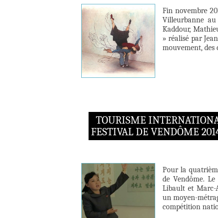
Fin novembre 201
Villeurbanne au
Kaddour, Mathieu
» réalisé par Jea
mouvement, des c
TOURISME INTERNATIONAL
FESTIVAL DE VENDÔME 201
Pour la quatrièm
de Vendôme. Le 
Libault et Marc-
un moyen-métrage
compétition natio