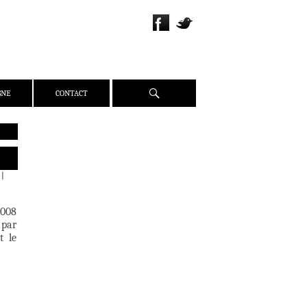
Recherche
GNE
CONTACT
QUI SOMMES-NOUS ?
PRÉSENTATION
|
ÉQUIPE
PRESSE
5008
PARTENAIRES
 par
t le
WEBZINE
ACTUALITÉS
CRITIQUES
DOSSIERS