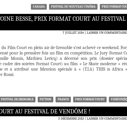
CANADA
FESTIVAL DU NOUVEAU CINÉMA
PRIX FORMAT CO
OINE BESSE, PRIX FORMAT COURT AU FESTIVAL
7 JUILLET 2014
LAISSER UN COMMENTAIRE
 du Film Court en plein air de Grenoble s’est achevé ce weekend. Fo
ensé pour la première fois un film en compétition. Le Jury Format C
amille Monin, Mathieu Lericq) a décerné son prix (dossier spéci
le cadre des soirées Format Court) au film « Le Skate moderne » réa
e et a attribué une Mention spéciale à « (T.I.A) THIS is Africa 
r-Rossi.
FESTIVAL DE GRENOBLE
FICTION
FRANCE
PRIX FORMAT COURT
VIDÉOTHÈ
URT AU FESTIVAL DE VENDÔME !
3 DÉCEMBRE 2013
LAISSER UN COMMENTAIRE