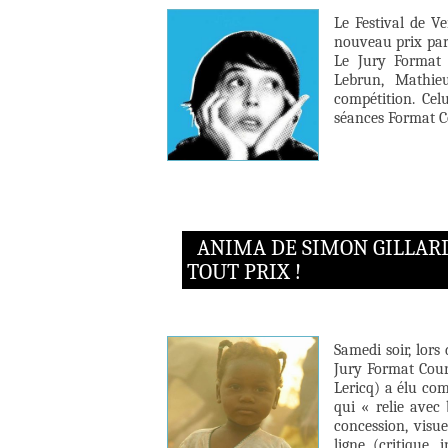
Le Festival de 
nouveau prix par
Le Jury Format
Lebrun, Mathie
compétition. Cel
séances Format Co
ANIMA DE SIMON GILLARD
TOUT PRIX !
Samedi soir, lors
Jury Format Cour
Lericq) a élu co
qui « relie avec
concession, visue
ligne (critique,