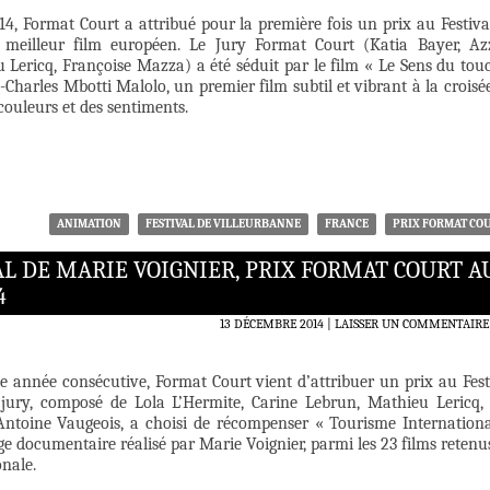
4, Format Court a attribué pour la première fois un prix au Festiva
 meilleur film européen. Le Jury Format Court (Katia Bayer, Az
 Lericq, Françoise Mazza) a été séduit par le film « Le Sens du tou
n-Charles Mbotti Malolo, un premier film subtil et vibrant à la croisé
ouleurs et des sentiments.
ANIMATION
FESTIVAL DE VILLEURBANNE
FRANCE
PRIX FORMAT CO
 DE MARIE VOIGNIER, PRIX FORMAT COURT A
4
13 DÉCEMBRE 2014
LAISSER UN COMMENTAIRE
e année consécutive, Format Court vient d’attribuer un prix au Fest
jury, composé de Lola L’Hermite, Carine Lebrun, Mathieu Lericq,
Antoine Vaugeois, a choisi de récompenser « Tourisme Internationa
 documentaire réalisé par Marie Voignier, parmi les 23 films retenu
nale.