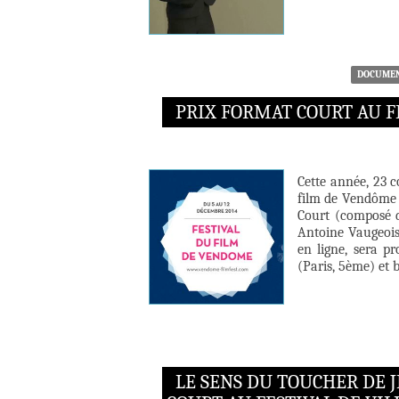
DOCUMEN
PRIX FORMAT COURT AU F
Cette année, 23 
film de Vendôme 
Court (composé d
Antoine Vaugeois)
en ligne, sera p
(Paris, 5ème) et 
LE SENS DU TOUCHER DE 