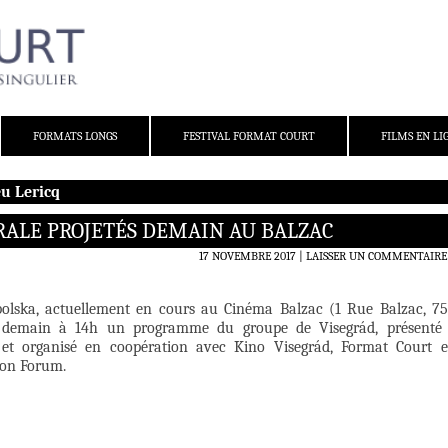
FORMATS LONGS
FESTIVAL FORMAT COURT
FILMS EN LI
u Lericq
RALE PROJETÉS DEMAIN AU BALZAC
17 NOVEMBRE 2017
LAISSER UN COMMENTAIRE
polska, actuellement en cours au Cinéma Balzac (1 Rue Balzac, 7
le demain à 14h un programme du groupe de Visegrád, présenté
 et organisé en coopération avec Kino Visegrád, Format Court e
ion Forum.