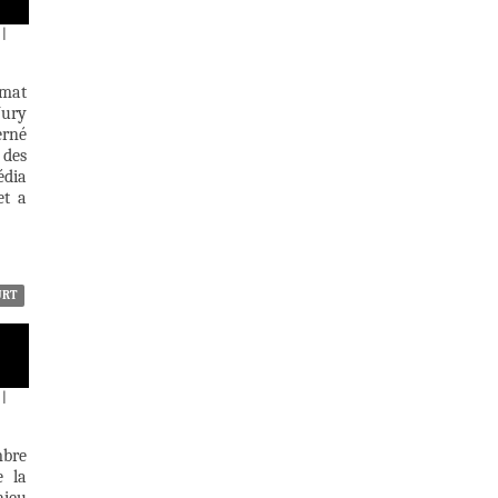
|
rmat
Jury
erné
 des
édia
et a
URT
|
mbre
e la