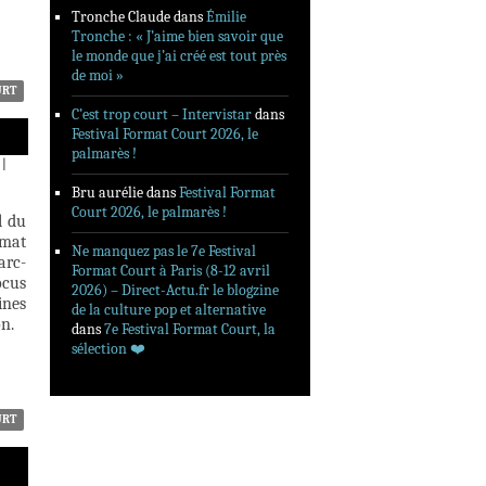
Tronche Claude
dans
Émilie
Tronche : « J’aime bien savoir que
le monde que j’ai créé est tout près
de moi »
URT
C’est trop court – Intervistar
dans
Festival Format Court 2026, le
palmarès !
|
Bru aurélie
dans
Festival Format
Court 2026, le palmarès !
l du
rmat
Ne manquez pas le 7e Festival
arc-
Format Court à Paris (8-12 avril
ocus
2026) – Direct-Actu.fr le blogzine
ines
de la culture pop et alternative
n.
dans
7e Festival Format Court, la
sélection ❤️‍
URT