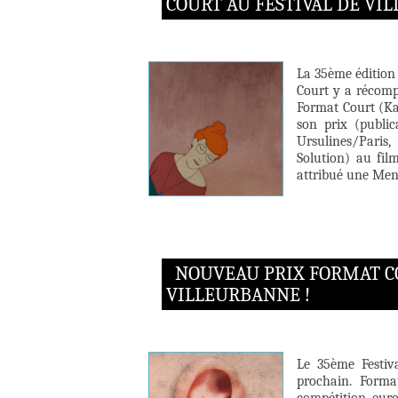
COURT AU FESTIVAL DE VI
La 35ème édition 
Court y a récomp
Format Court (Ka
son prix (publi
Ursulines/Paris
Solution) au fil
attribué une Ment
NOUVEAU PRIX FORMAT CO
VILLEURBANNE !
Le 35ème Festiv
prochain. Forma