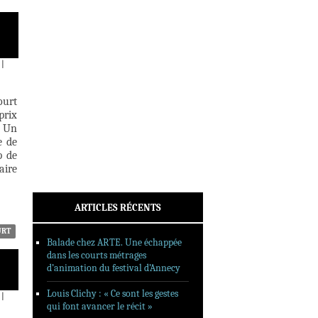
INTERVIEWS
REPORTAGES
SORTIES DVD
|
FORMATS LONGS
FESTIVAL FORMAT COURT
ourt
prix
FILMS EN LIGNE
. Un
e de
CONTACT
p de
aire
ARTICLES RÉCENTS
URT
Balade chez ARTE. Une échappée
dans les courts métrages
d’animation du festival d’Annecy
Louis Clichy : « Ce sont les gestes
|
qui font avancer le récit »