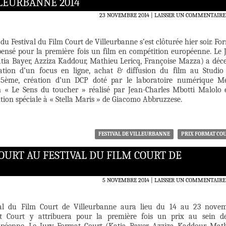
LLEURBANNE 2014
23 NOVEMBRE 2014
LAISSER UN COMMENTAIRE
du Festival du Film Court de Villeurbanne s’est clôturée hier soir. Fo
ensé pour la première fois un film en compétition européenne. Le 
tia Bayer, Azziza Kaddour, Mathieu Lericq, Françoise Mazza) a déc
cation d’un focus en ligne, achat & diffusion du film au Studio
, 5ème, création d’un DCP doté par le laboratoire numérique M
m « Le Sens du toucher » réalisé par Jean-Charles Mbotti Malolo 
ion spéciale à « Stella Maris » de Giacomo Abbruzzese.
FESTIVAL DE VILLEURBANNE
PRIX FORMAT CO
URT AU FESTIVAL DU FILM COURT DE
5 NOVEMBRE 2014
LAISSER UN COMMENTAIRE
al du Film Court de Villeurbanne aura lieu du 14 au 23 nove
t Court y attribuera pour la première fois un prix au sein d