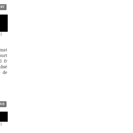
URT
|
rmat
ourt
al &
lisé
» de
QUE
|