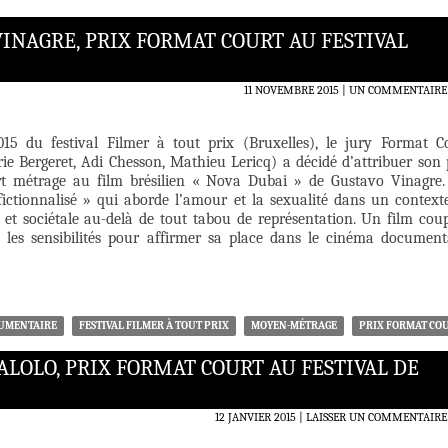
VINAGRE, PRIX FORMAT COURT AU FESTIVAL
11 NOVEMBRE 2015
UN COMMENTAIRE
015 du festival Filmer à tout prix (Bruxelles), le jury Format C
e Bergeret, Adi Chesson, Mathieu Lericq) a décidé d’attribuer son 
rt métrage au film brésilien « Nova Dubai » de Gustavo Vinagre
ictionnalisé » qui aborde l’amour et la sexualité dans un context
le et sociétale au-delà de tout tabou de représentation. Un film cou
 les sensibilités pour affirmer sa place dans le cinéma document
UMENTAIRE
FESTIVAL FILMER À TOUT PRIX
MOYEN-MÉTRAGE
PRIX FORMAT CO
LOLO, PRIX FORMAT COURT AU FESTIVAL DE
12 JANVIER 2015
LAISSER UN COMMENTAIRE