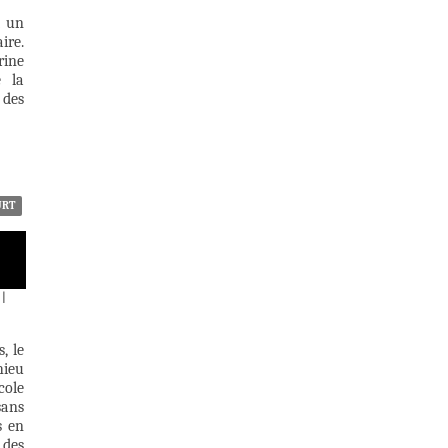
t un
ire.
rine
e la
 des
URT
|
, le
hieu
cole
sans
s en
 des