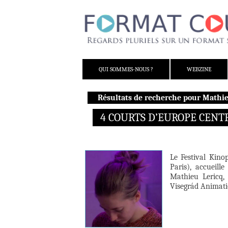
ALLER AU CONTENU
QUI SOMMES-NOUS ?
WEBZINE
Résultats de recherche pour Mathie
4 COURTS D’EUROPE CENT
Le Festival Kino
Paris), accueil
Mathieu Lericq,
Visegrád Animat