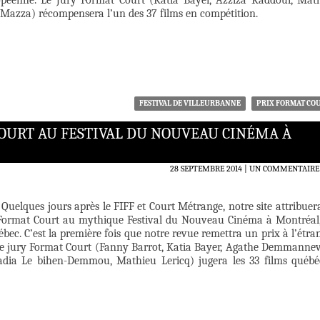
opéenne. Le Jury Format Court (Katia Bayer, Azziza Kaddour, Mat
 Mazza) récompensera l’un des 37 films en compétition.
FESTIVAL DE VILLEURBANNE
PRIX FORMAT CO
OURT AU FESTIVAL DU NOUVEAU CINÉMA À
28 SEPTEMBRE 2014
UN COMMENTAIRE
Quelques jours après le FIFF et Court Métrange, notre site attribuer
 Format Court au mythique Festival du Nouveau Cinéma à Montréal
bec. C’est la première fois que notre revue remettra un prix à l’étran
 le jury Format Court (Fanny Barrot, Katia Bayer, Agathe Demmannevi
adia Le bihen-Demmou, Mathieu Lericq) jugera les 33 films québé