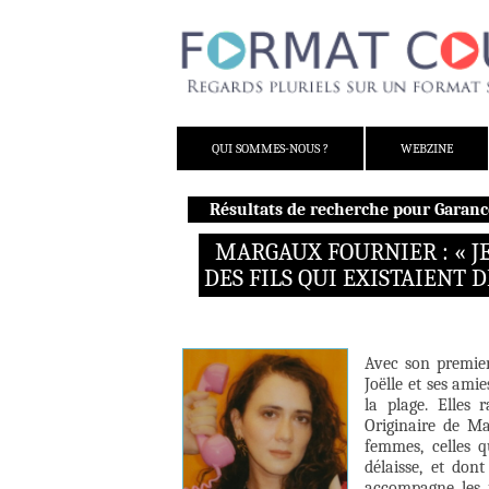
ALLER AU CONTENU
QUI SOMMES-NOUS ?
WEBZINE
Résultats de recherche pour Garanc
MARGAUX FOURNIER : « JE
DES FILS QUI EXISTAIENT D
Avec son premie
Joëlle et ses ami
la plage. Elles 
Originaire de Ma
femmes, celles q
délaisse, et don
accompagne les 