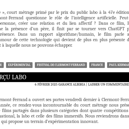
e », court métrage primé par le prix du public labo à la 47e éditio
ont-Ferrand questionne le rôle de l’intelligence artificielle. Peut-
rsonne, créer une relation et du lien affectif ? Dans ce film, 
e la présence d’un père, il finit par se tourner vers ChatGPT 
présence. Dans un rapport algorithme/humain, le film parle 
humour de cette technologie qui devient de plus en plus présente 
t à laquelle nous ne pouvons échapper.
E
EXPÉRIMENTAL
FESTIVAL DE CLERMONT-FERRAND
FRANCE
PAUL KERMA
RÇU LABO
6 FÉVRIER 2025
GARANCE ALEGRIA
LAISSER UN COMMENTAIRE
ermont-Ferrand a ouvert ses portes vendredi dernier à Clermont-Ferr
née, ce rendez-vous incontournable du court métrage nous prés
 films partagés dans plusieurs catégories dont quatre compétitions 
rnational, la labo et celle des films immersifs. Nous reviendrons dans
bo qui propose un terrain d’expérimentation innovant.