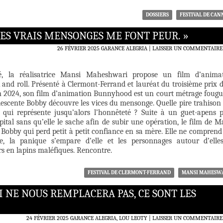
DOSSIERS
FESTIVAL DE CAN
ES VRAIS MENSONGES ME FONT PEUR. »
26 FÉVRIER 2025
GARANCE ALEGRIA
LAISSER UN COMMENTAIRE
é, la réalisatrice Mansi Maheshwari propose un film d’anima
 and roll. Présenté à Clermont-Ferrand et lauréat du troisième prix d
n 2024, son film d’animation Bunnyhood est un court métrage foug
lescente Bobby découvre les vices du mensonge. Quelle pire trahison
 qui représente jusqu’alors l’honnêteté ? Suite à un guet-apens 
ital sans qu’elle le sache afin de subir une opération, le film de M
Bobby qui perd petit à petit confiance en sa mère. Elle ne comprend
se, la panique s’empare d’elle et les personnages autour d’elle
s en lapins maléfiques. Rencontre.
FESTIVAL DE CLERMONT-FERRAND
MANSI MAHESW
I NE NOUS REMPLACERA PAS, CE SONT LES
24 FÉVRIER 2025
GARANCE ALEGRIA, LOU LEOTY
LAISSER UN COMMENTAIRE