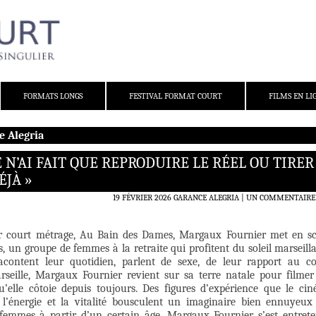
FORMATS LONGS
FESTIVAL FORMAT COURT
FILMS EN LI
e Alegria
 N’AI FAIT QUE REPRODUIRE LE RÉEL OU TIRER
ÉJÀ »
19 FÉVRIER 2026
GARANCE ALEGRIA
UN COMMENTAIRE
r court métrage, Au Bain des Dames, Margaux Fournier met en s
es, un groupe de femmes à la retraite qui profitent du soleil marseilla
racontent leur quotidien, parlent de sexe, de leur rapport au co
rseille, Margaux Fournier revient sur sa terre natale pour filmer
u’elle côtoie depuis toujours. Des figures d’expérience que le ci
t l’énergie et la vitalité bousculent un imaginaire bien ennuyeux
femmes à partir d’un certain âge. Margaux Fournier s’est entret