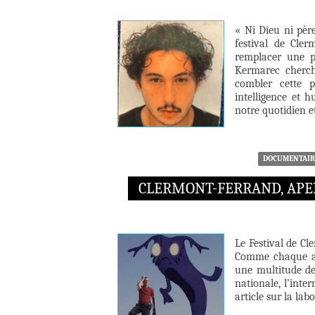
« Ni Dieu ni pèr
festival de Clerm
remplacer une pe
Kermarec cherch
combler cette 
intelligence et 
notre quotidien e
DOCUMENTAIR
CLERMONT-FERRAND, APE
Le Festival de Cl
Comme chaque an
une multitude de
nationale, l’inte
article sur la la