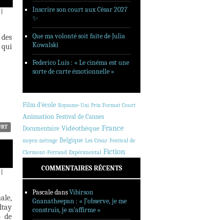
Inscrire son court aux César 2027
|
✨
Que ma volonté soit faite de Julia
 des
Kowalski
 qui
Federico Luis : « Le cinéma est une
sorte de carte émotionnelle »
Film d'école
Prix Format Court
Royaume-Uni
Animation
Festival de Cannes
URT
France
Vidéothèque
Documentaire
Belgique
Les César
Festival de
moyen-métrage
Fiction
Clermont-Ferrand
Expérimental
COMMENTAIRES RÉCENTS
|
Pascale
dans
Vibirson
ale,
Gnanatheepan : « J’observe, je me
ltay
construis, je m’affirme »
» de