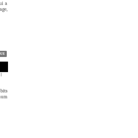
ui a
age,
QUE
|
bits
imum