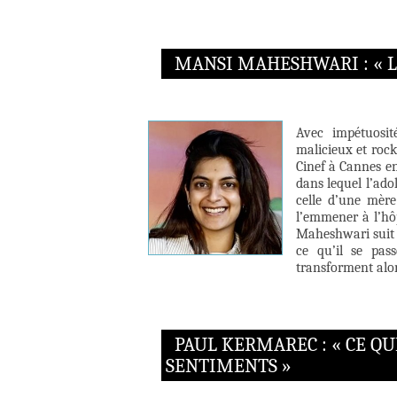
MANSI MAHESHWARI : « L
Avec impétuosit
malicieux et rock
Cinef à Cannes e
dans lequel l’ado
celle d’une mère
l’emmener à l’hôp
Maheshwari suit 
ce qu’il se pas
transforment alor
PAUL KERMAREC : « CE QU
SENTIMENTS »