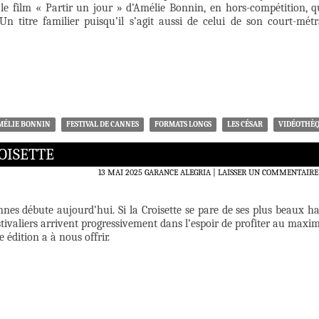
t le film « Partir un jour » d’Amélie Bonnin, en hors-compétition, q
 Un titre familier puisqu’il s’agit aussi de celui de son court-métr
MÉLIE BONNIN
FESTIVAL DE CANNES
FORMATS LONGS
LES CÉSAR
VIDÉOTHÈ
OISETTE
13 MAI 2025
GARANCE ALEGRIA
LAISSER UN COMMENTAIRE
nnes débute aujourd’hui. Si la Croisette se pare de ses plus beaux ha
estivaliers arrivent progressivement dans l’espoir de profiter au max
e édition a à nous offrir.