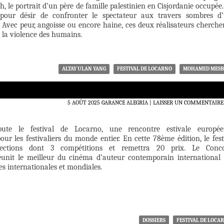
e portrait d’un père de famille palestinien en Cisjordanie occupée.
pour désir de confronter le spectateur aux travers sombres d
 Avec peur, angoisse ou encore haine, ces deux réalisateurs cherche
r la violence des humains.
ALTAY ULAN YANG
FESTIVAL DE LOCARNO
MOHAMED MES
5 AOÛT 2025
GARANCE ALEGRIA
LAISSER UN COMMENTAIRE
ute le festival de Locarno, une rencontre estivale europé
ur les festivaliers du monde entier. En cette 78ème édition, le fest
sections dont 3 compétitions et remettra 20 prix. Le Conc
éunit le meilleur du cinéma d’auteur contemporain international 
s internationales et mondiales.
DOSSIERS
FESTIVAL DE LOCA