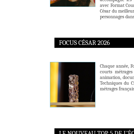
avec Format Cour
César du meilleu
personnages dans 
FOCUS CÉSAR 2026
Chaque année, Fo
courts métrages 
animation, docume
Techniques du Ci
métrages français
LE NOUVEAU TOP 5 DE L’