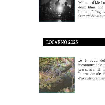
Mohamed Mesbah, l
deux films ont 
humanité fragile.
faire réfléchir su
LOCARNO 2025
Le 6 août, déb
incontournable po
présentera 11 
Internazionale r
d’avants-première