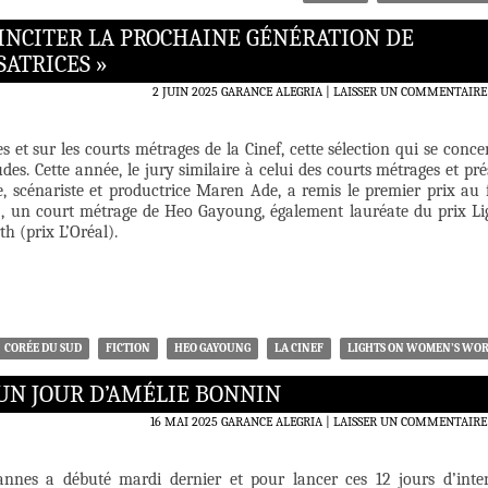
 INCITER LA PROCHAINE GÉNÉRATION DE
ATRICES »
2 JUIN 2025
GARANCE ALEGRIA
LAISSER UN COMMENTAIRE
 et sur les courts métrages de la Cinef, cette sélection qui se conce
udes. Cette année, le jury similaire à celui des courts métrages et pré
ce, scénariste et productrice Maren Ade, a remis le premier prix au 
, un court métrage de Heo Gayoung, également lauréate du prix Li
 (prix L’Oréal).
CORÉE DU SUD
FICTION
HEO GAYOUNG
LA CINEF
LIGHTS ON WOMEN’S WO
 UN JOUR D’AMÉLIE BONNIN
16 MAI 2025
GARANCE ALEGRIA
LAISSER UN COMMENTAIRE
annes a débuté mardi dernier et pour lancer ces 12 jours d’inte