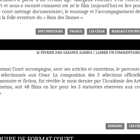
t et nous a raconté comment est né le film (aujourd’hui en lice pou
r court métrage documentaire), le tournage et l’accompagnement de
la folle aventure du « Bain des Dames ».
DOCUMENTAIRE
FRANCE
LES CÉSAR
MARGAUX FOURN
16 FÉVRIER 2026
GARANCE ALEGRIA
LAISSER UN COMMENTAIRE
rmat Court accompagne, avec ses articles et entretiens, le parcours
sélectionnés aux César. La composition des 3 sélections officiell
ntaire et fiction, fut révélée le mois dernier par l’Académie des Art
néma, soit 48 films en lice pour les 3 statuettes réservées aux co
.
DOSSIERS
LES CÉ
ÉQUIPE DE FORMAT COURT