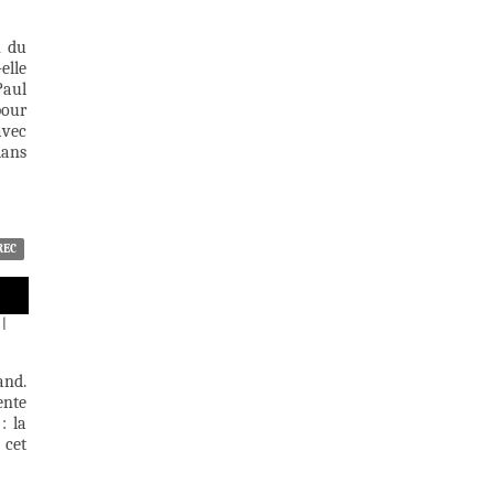
n du
elle
Paul
pour
avec
dans
REC
|
and.
ente
: la
 cet