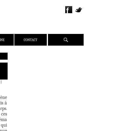
Recherche
GNE
CONTACT
QUI SOMMES-NOUS ?
PRÉSENTATION
ÉQUIPE
|
PRESSE
PARTENAIRES
cène
is à
WEBZINE
rps.
ACTUALITÉS
 ces
néma
CRITIQUES
 qui
DOSSIERS
enue