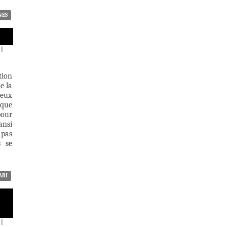
NES
|
tion
e la
ueux
 que
pour
ansi
 pas
s se
ARI
|