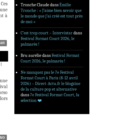
 Ces
Tronche Claude
dans
Émilie
’une
Tronche : « J’aime bien savoir que
nt à
le monde que j’ai créé est tout près
de moi »
C’est trop court – Intervistar
dans
Festival Format Court 2026, le
BAH
palmarès !
Bru aurélie
dans
Festival Format
Court 2026, le palmarès !
|
Ne manquez pas le 7e Festival
Format Court à Paris (8-12 avril
enne
2026) – Direct-Actu.fr le blogzine
ival
de la culture pop et alternative
orso
dans
7e Festival Format Court, la
lors
sélection ❤️‍
RNO