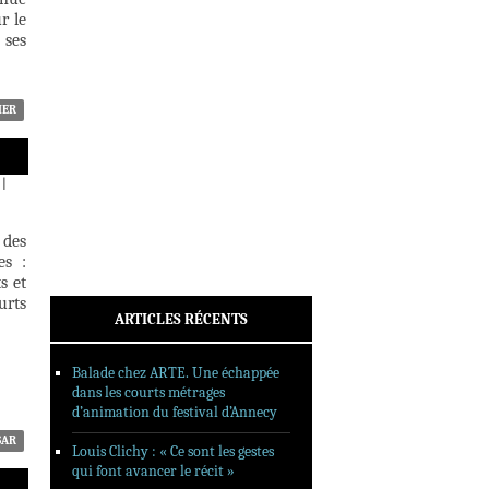
INTERVIEWS
r le
 ses
REPORTAGES
SORTIES DVD
FORMATS LONGS
IER
FESTIVAL FORMAT COURT
|
FILMS EN LIGNE
CONTACT
 des
es :
s et
urts
ARTICLES RÉCENTS
Balade chez ARTE. Une échappée
dans les courts métrages
d’animation du festival d’Annecy
SAR
Louis Clichy : « Ce sont les gestes
qui font avancer le récit »