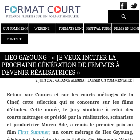
Recherche
ALLER AU CONTENU
QUI SOMMES-NOUS ?
WEBZINE
FORMATS LONGS
FESTIVAL FORMAT COURT
FILMS EN LIGNE
CONTACT
HEO GAYOUNG : « JE VEUX INCITER LA
PROCHAINE GÉNÉRATION DE FEMMES À
DEVENIR RÉALISATRICES »
2 JUIN 2025
GARANCE ALEGRIA
LAISSER UN COMMENTAIRE
|
Retour sur Cannes et sur les courts métrages de la
Cinef, cette sélection qui se concentre sur les films
d’études. Cette année, le jury similaire à celui des
courts métrages et présidé par la réalisatrice, scénariste
et productrice Maren Ade, a remis le premier prix au
film
First Summer
, un court métrage de Heo Gayoung,
également lauréate du prix Lights On Women’s Worth