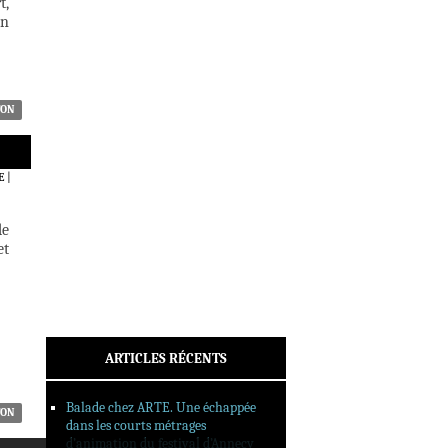
t,
ACTUALITÉS
on
CRITIQUES
DOSSIERS
INTERVIEWS
REPORTAGES
TON
SORTIES DVD
FORMATS LONGS
E
|
FESTIVAL FORMAT COURT
de
FILMS EN LIGNE
et
CONTACT
ARTICLES RÉCENTS
Balade chez ARTE. Une échappée
TON
dans les courts métrages
d’animation du festival d’Annecy