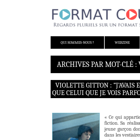
ALLER AU CONTENU
QUI SOMMES-NOUS ?
WEBZINE
ARCHIVES PAR MOT-CLÉ :
VIOLETTE GITTON : “J’AVAI
QUE CELUI QUE JE VOIS PARF
« Ce qui apparti
fiction. Sa réali
jeune garçon don
dans les vestiaire