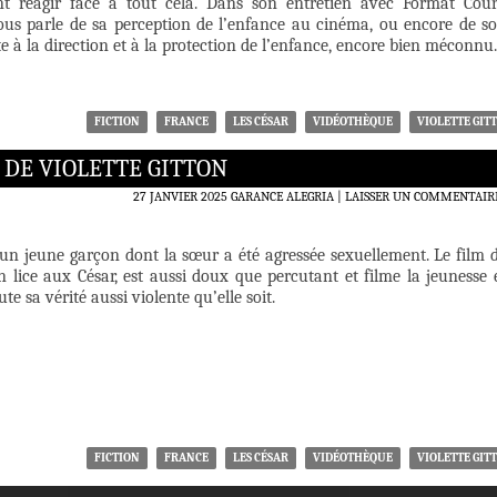
t réagir face à tout cela. Dans son entretien avec Format Cour
nous parle de sa perception de l’enfance au cinéma, ou encore de s
te à la direction et à la protection de l’enfance, encore bien méconnu.
FICTION
FRANCE
LES CÉSAR
VIDÉOTHÈQUE
VIOLETTE GIT
 DE VIOLETTE GITTON
27 JANVIER 2025
GARANCE ALEGRIA
LAISSER UN COMMENTAIR
t un jeune garçon dont la sœur a été agressée sexuellement. Le film 
en lice aux César, est aussi doux que percutant et filme la jeunesse 
te sa vérité aussi violente qu’elle soit.
FICTION
FRANCE
LES CÉSAR
VIDÉOTHÈQUE
VIOLETTE GIT