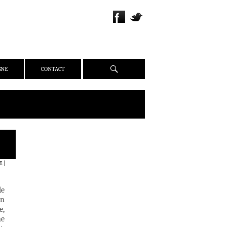
Recherche
GNE
CONTACT
QUI SOMMES-NOUS ?
PRÉSENTATION
E
|
ÉQUIPE
PRESSE
de
PARTENAIRES
un
e,
WEBZINE
ne