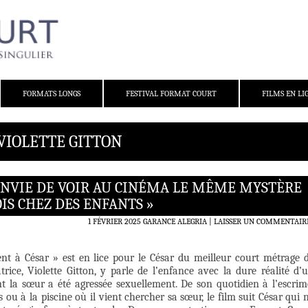
FORMATS LONGS
FESTIVAL FORMAT COURT
FILMS EN LI
 VIOLETTE GITTON
S ENVIE DE VOIR AU CINÉMA LE MÊME MYSTÈRE
OIS CHEZ DES ENFANTS »
1 FÉVRIER 2025
GARANCE ALEGRIA
LAISSER UN COMMENTAIR
ent à César » est en lice pour le César du meilleur court métrage 
satrice, Violette Gitton, y parle de l’enfance avec la dure réalité d’
t la sœur a été agressée sexuellement. De son quotidien à l’escrim
s ou à la piscine où il vient chercher sa sœur, le film suit César qui 