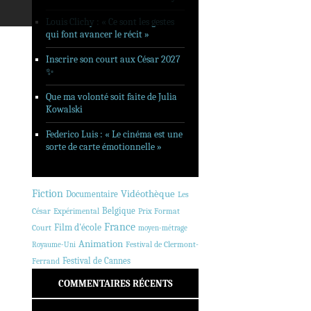
Louis Clichy : « Ce sont les gestes
qui font avancer le récit »
Inscrire son court aux César 2027
✨
Que ma volonté soit faite de Julia
Kowalski
Federico Luis : « Le cinéma est une
sorte de carte émotionnelle »
Fiction
Vidéothèque
Documentaire
Les
Belgique
César
Expérimental
Prix Format
France
Film d'école
Court
moyen-métrage
Animation
Festival de Clermont-
Royaume-Uni
Festival de Cannes
Ferrand
COMMENTAIRES RÉCENTS