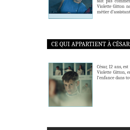
sait pas commen
Violette Gitton 
métier d’assistan
CE QUI APPARTIENT À CÉSAR
César, 12 ans, es
Violette Gitton, 
l’enfance dans tou