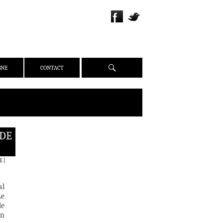
Recherche
GNE
CONTACT
 DE
QUI SOMMES-NOUS ?
PRÉSENTATION
E
|
ÉQUIPE
PRESSE
al
PARTENAIRES
Le
de
WEBZINE
on