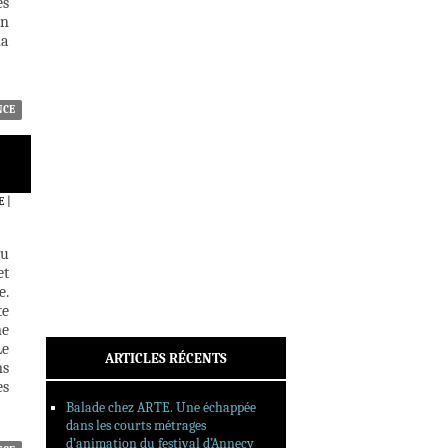
es
ACTUALITÉS
en
CRITIQUES
ma
DOSSIERS
INTERVIEWS
REPORTAGES
NCE
SORTIES DVD
FORMATS LONGS
FESTIVAL FORMAT COURT
E
|
FILMS EN LIGNE
eu
CONTACT
et
e.
te
me
Le
ARTICLES RÉCENTS
ms
es
Balade chez ARTE. Une échappée
dans les courts métrages
d’animation du festival d’Annecy