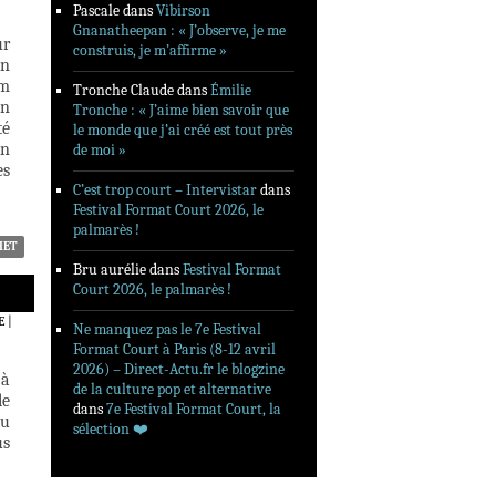
Pascale
dans
Vibirson
Gnanatheepan : « J’observe, je me
ur
construis, je m’affirme »
en
lm
Tronche Claude
dans
Émilie
en
Tronche : « J’aime bien savoir que
té
le monde que j’ai créé est tout près
on
de moi »
es
C’est trop court – Intervistar
dans
Festival Format Court 2026, le
palmarès !
HET
Bru aurélie
dans
Festival Format
Court 2026, le palmarès !
E
|
Ne manquez pas le 7e Festival
Format Court à Paris (8-12 avril
2026) – Direct-Actu.fr le blogzine
 à
de la culture pop et alternative
le
dans
7e Festival Format Court, la
du
sélection ❤️‍
us