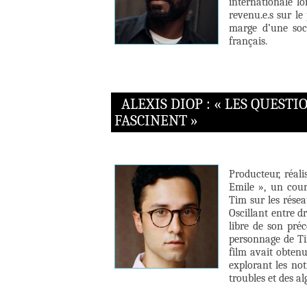
internationale l
revenu.e.s sur le
marge d’une soc
français.
ALEXIS DIOP : « LES QUEST
FASCINENT »
Producteur, réali
Emile », un cour
Tim sur les résea
Oscillant entre 
libre de son pré
personnage de Ti
film avait obten
explorant les no
troubles et des a