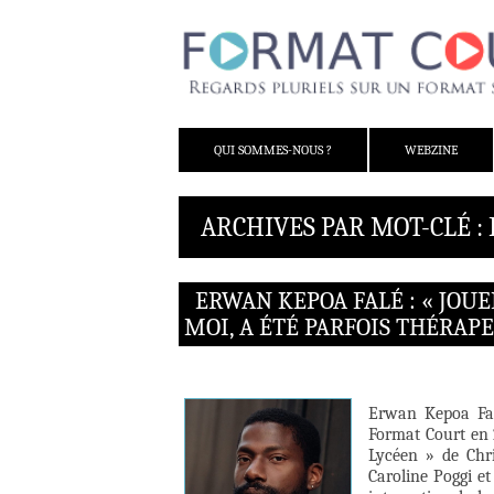
ALLER AU CONTENU
QUI SOMMES-NOUS ?
WEBZINE
ARCHIVES PAR MOT-CLÉ : 
ERWAN KEPOA FALÉ : « JOU
MOI, A ÉTÉ PARFOIS THÉRAP
Erwan Kepoa Fal
Format Court en 
Lycéen » de Chri
Caroline Poggi et