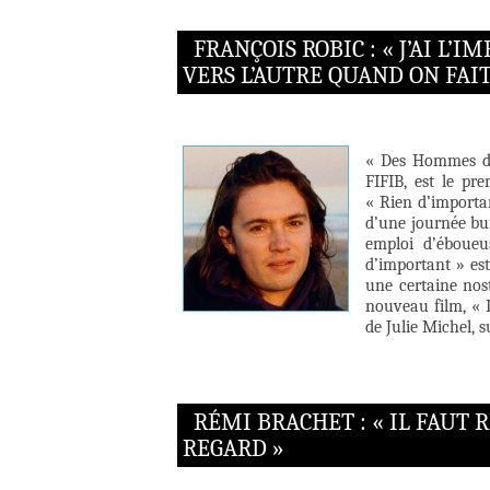
FRANÇOIS ROBIC : « J’AI L’
VERS L’AUTRE QUAND ON FAIT
« Des Hommes dé
FIFIB, est le pr
« Rien d’importan
d’une journée bu
emploi d’éboue
d’important » es
une certaine nost
nouveau film, « 
de Julie Michel, s
RÉMI BRACHET : « IL FAUT 
REGARD »