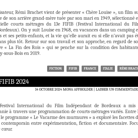
lisateur, Rémi Brachet vient de présenter « Chère Louise », un film s
ée de son arrière grand-mère tuée par son mari en 1949, sélectionné 
cielle courts métrages du 13e FIFIB (Festival International du Fi
ordeaux). On y suit Louise en 1968, en vacances dans un camping 
ls et ses petits-enfants, et la vie qu’elle aurait eu si elle n’avait pas é
ans plus tôt. Retour sur son travail et son approche, en regard de s
e « La Fin des Rois » qui se penche sur la condition des habitant
hy-sous-Bois en 2019.
FICTION
FIFIB
FRANCE
ITALIE
RÉMI BRAC
FIFIB 2024
14 OCTOBRE 2024
MONA AFFHOLDER
LAISSER UN COMMENTAIR
 Festival International du Film Indépendant de Bordeaux a mis
uanie à travers une programmation de courts-métrages variés. Entre 
e, le programme « Le Vacarme des murmures » a exploré les facettes 
 contemporain entre expérimentation, fiction et documentaire. Foc
e cœur.