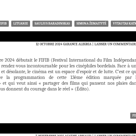
FIFIB
LITUANIE
SAULIUS BARADINSKAS
SIMONA ŽEMAITYTĖ
VYTAUTAS KAT
12 OCTOBRE 2024
GARANCE ALEGRIA
LAISSER UN COMMENTAIR
re 2024 débutait le FIFIB (Festival International du Film Indépenda
 rendez-vous incontournable pour les cinéphiles bordelais. Face à u
 et désolante, le cinéma est un espace d’espoir et de lutte. C’est ce q
ce la programmation de cette 13ème édition marquée par 
 et qui veut ainsi « partager des films qui pansent nos plaies da
ous donnent du courage dans le réel » (Édito).
FI