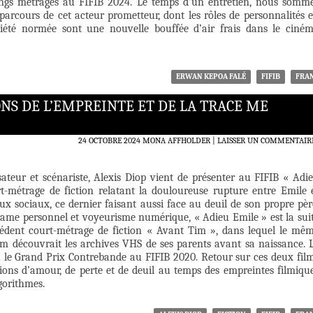
ongs métrages au FIFIB 2024. Le temps d’un entretien, nous somm
 parcours de cet acteur prometteur, dont les rôles de personnalités 
iété normée sont une nouvelle bouffée d’air frais dans le ciné
ERWAN KEPOA FALÉ
FIFIB
FRA
IONS DE L’EMPREINTE ET DE LA TRACE ME
24 OCTOBRE 2024
MONA AFFHOLDER
LAISSER UN COMMENTAIR
sateur et scénariste, Alexis Diop vient de présenter au FIFIB « Adi
t-métrage de fiction relatant la douloureuse rupture entre Emile 
ux sociaux, ce dernier faisant aussi face au deuil de son propre pèr
drame personnel et voyeurisme numérique, « Adieu Emile » est la sui
cédent court-métrage de fiction « Avant Tim », dans lequel le mê
m découvrait les archives VHS de ses parents avant sa naissance. 
u le Grand Prix Contrebande au FIFIB 2020. Retour sur ces deux fil
tions d’amour, de perte et de deuil au temps des empreintes filmiqu
lgorithmes.