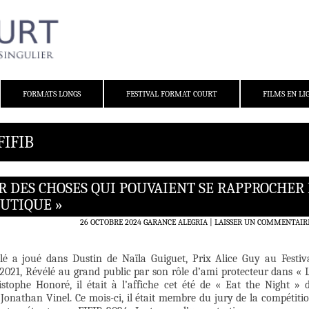
FORMATS LONGS
FESTIVAL FORMAT COURT
FILMS EN LI
FIFIB
ER DES CHOSES QUI POUVAIENT SE RAPPROCHER
EUTIQUE »
26 OCTOBRE 2024
GARANCE ALEGRIA
LAISSER UN COMMENTAIR
é a joué dans Dustin de Naïla Guiguet, Prix Alice Guy au Festiv
2021, Révélé au grand public par son rôle d’ami protecteur dans « 
stophe Honoré, il était à l’affiche cet été de « Eat the Night » 
 Jonathan Vinel. Ce mois-ci, il était membre du jury de la compétiti