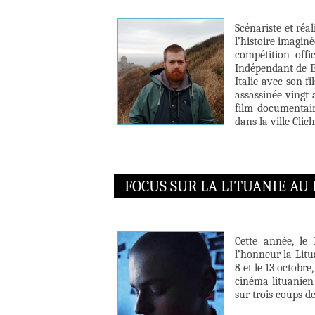
Scénariste et réa
l’histoire imagin
compétition offi
Indépendant de B
Italie avec son fi
assassinée vingt 
film documentair
dans la ville Clic
FOCUS SUR LA LITUANIE AU 
Cette année, le
l’honneur la Lit
8 et le 13 octobr
cinéma lituanien
sur trois coups d