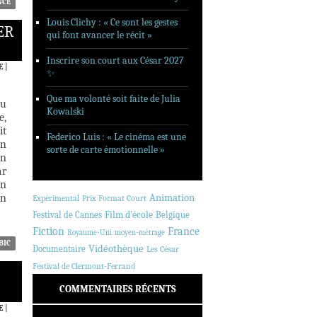
NCE
Louis Clichy : « Ce sont les gestes
ER
qui font avancer le récit »
Inscrire son court aux César 2027
E
|
✨
Que ma volonté soit faite de Julia
au
Kowalski
e,
it
Federico Luis : « Le cinéma est une
on
sorte de carte émotionnelle »
en
ar
on
Animation
on
Expérimental
Prix Format Court
Festival de Cannes
Film d'école
Belgique
Fiction
France
Royaume-Uni
moyen-métrage
BIC
Vidéothèque
Documentaire
Les César
Festival de Clermont-Ferrand
COMMENTAIRES RÉCENTS
E
|