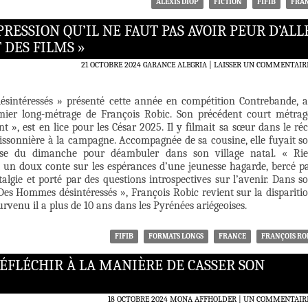
ALEXIS DIOP
FICTION
FIFIB
FRA
IMPRESSION QU’IL NE FAUT PAS AVOIR PEUR D’ALL
 DES FILMS »
21 OCTOBRE 2024
GARANCE ALEGRIA
LAISSER UN COMMENTAIR
sintéressés » présenté cette année en compétition Contrebande, 
emier long-métrage de François Robic. Son précédent court métrag
t », est en lice pour les César 2025. Il y filmait sa sœur dans le réc
issonnière à la campagne. Accompagnée de sa cousine, elle fuyait s
use du dimanche pour déambuler dans son village natal. « Ri
t un doux conte sur les espérances d’une jeunesse hagarde, bercé p
algie et porté par des questions introspectives sur l’avenir. Dans s
Des Hommes désintéressés », François Robic revient sur la dispariti
urvenu il a plus de 10 ans dans les Pyrénées ariégeoises.
FIFIB
FORMATS LONGS
FRANCE
FRANÇOIS RO
RÉFLÉCHIR À LA MANIÈRE DE CASSER SON
18 OCTOBRE 2024
MONA AFFHOLDER
UN COMMENTAIR