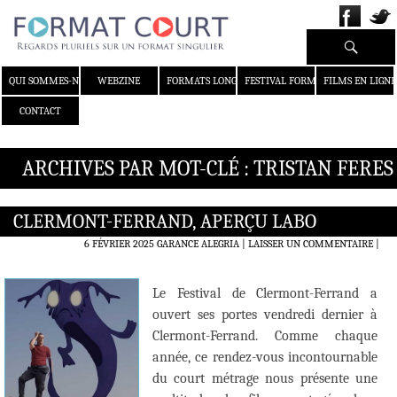
Recherche
ALLER AU CONTENU
QUI SOMMES-NOUS ?
WEBZINE
FORMATS LONGS
FESTIVAL FORMAT COURT
FILMS EN LIGNE
CONTACT
ARCHIVES PAR MOT-CLÉ : TRISTAN FERES
CLERMONT-FERRAND, APERÇU LABO
6 FÉVRIER 2025
GARANCE ALEGRIA
LAISSER UN COMMENTAIRE
|
Le Festival de Clermont-Ferrand a
ouvert ses portes vendredi dernier à
Clermont-Ferrand. Comme chaque
année, ce rendez-vous incontournable
du court métrage nous présente une