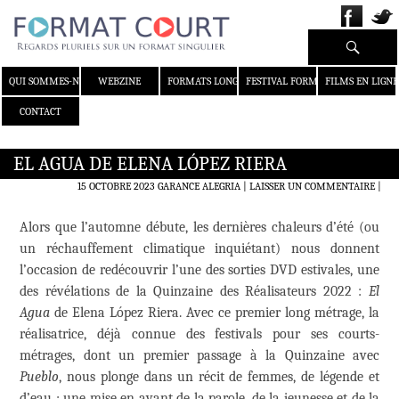
Recherche
ALLER AU CONTENU
QUI SOMMES-NOUS ?
WEBZINE
FORMATS LONGS
FESTIVAL FORMAT COURT
FILMS EN LIGNE
CONTACT
EL AGUA DE ELENA LÓPEZ RIERA
15 OCTOBRE 2023
GARANCE ALEGRIA
LAISSER UN COMMENTAIRE
|
Alors que l’automne débute, les dernières chaleurs d’été (ou
un réchauffement climatique inquiétant) nous donnent
l’occasion de redécouvrir l’une des sorties DVD estivales, une
des révélations de la Quinzaine des Réalisateurs 2022 :
El
Agua
de Elena López Riera. Avec ce premier long métrage, la
réalisatrice, déjà connue des festivals pour ses courts-
métrages, dont un premier passage à la Quinzaine avec
Pueblo
, nous plonge dans un récit de femmes, de légende et
d’eau ; une mise en avant de la parole, de la jeunesse et de la