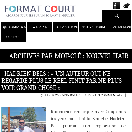
Recherche
ALLER AU CONTENU
QUI SOMMES-NOUS ?
WEBZINE
FORMATS LONGS
FESTIVAL FORMAT COURT
FILMS EN LIGNE
CONTACT
ARCHIVES PAR MOT-CLÉ : NOUVEL HAIR
HADRIEN BELS : « UN AUTEUR QUI NE
REGARDE PLUS LE RÉEL FINIT PAR NE PLUS
VOIR GRAND-CHOSE »
9 JUIN 2026
KATIA BAYER
LAISSER UN COMMENTAIRE
|
Romancier remarqué avec Cinq dans
tes yeux puis Tibi la Blanche, Hadrien
Bels poursuit son exploration de