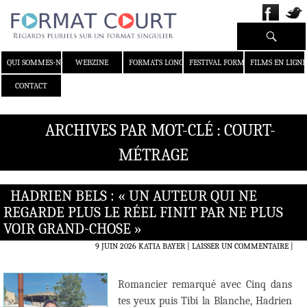
Recherche
ALLER AU CONTENU
QUI SOMMES-NOUS ?
WEBZINE
FORMATS LONGS
FESTIVAL FORMAT COURT
FILMS EN LIGNE
CONTACT
ARCHIVES PAR MOT-CLÉ : COURT-
MÉTRAGE
HADRIEN BELS : « UN AUTEUR QUI NE
REGARDE PLUS LE RÉEL FINIT PAR NE PLUS
VOIR GRAND-CHOSE »
9 JUIN 2026
KATIA BAYER
LAISSER UN COMMENTAIRE
|
Romancier remarqué avec Cinq dans
tes yeux puis Tibi la Blanche, Hadrien