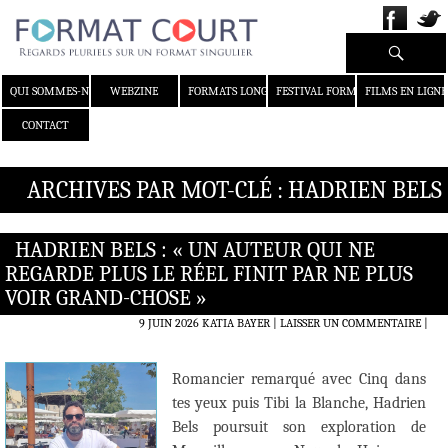
Recherche
ALLER AU CONTENU
QUI SOMMES-NOUS ?
WEBZINE
FORMATS LONGS
FESTIVAL FORMAT COURT
FILMS EN LIGNE
CONTACT
ARCHIVES PAR MOT-CLÉ : HADRIEN BELS
HADRIEN BELS : « UN AUTEUR QUI NE
REGARDE PLUS LE RÉEL FINIT PAR NE PLUS
VOIR GRAND-CHOSE »
9 JUIN 2026
KATIA BAYER
LAISSER UN COMMENTAIRE
|
Romancier remarqué avec Cinq dans
tes yeux puis Tibi la Blanche, Hadrien
Bels poursuit son exploration de