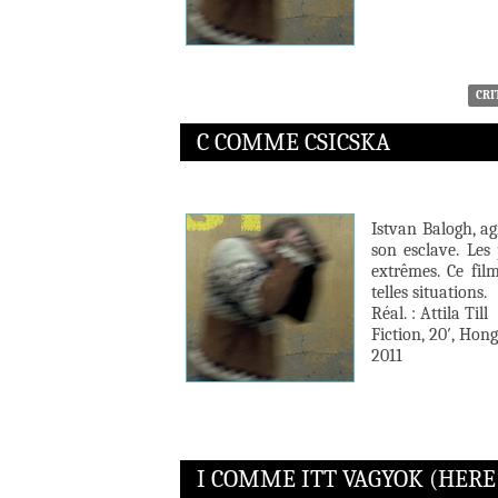
CRI
C COMME CSICSKA
Istvan Balogh, ag
son esclave. Les
extrêmes. Ce fil
telles situations.
Réal. : Attila Till
Fiction, 20′, Hong
2011
I COMME ITT VAGYOK (HERE