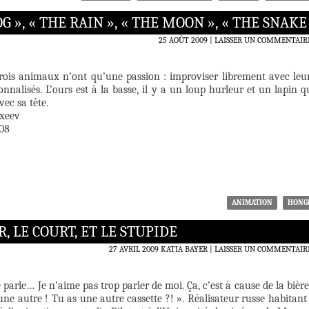
 », « THE RAIN », « THE MOON », « THE SNAKE
25 AOÛT 2009
LAISSER UN COMMENTAIR
 trois animaux n’ont qu’une passion : improviser librement avec leu
nnalisés. L’ours est à la basse, il y a un loup hurleur et un lapin q
vec sa tête.
exeev
008
ANIMATION
HONG
, LE COURT, ET LE STUPIDE
27 AVRIL 2009
KATIA BAYER
LAISSER UN COMMENTAIR
 parle… Je n’aime pas trop parler de moi. Ça, c’est à cause de la bière
une autre ! Tu as une autre cassette ?! ». Réalisateur russe habitant