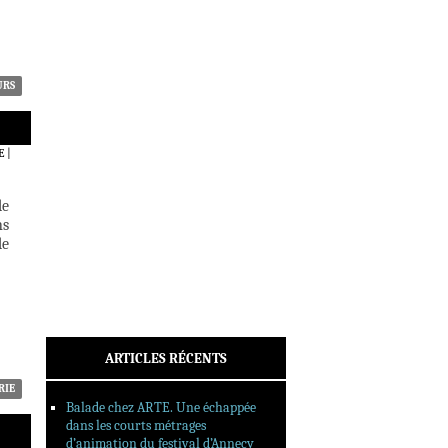
ACTUALITÉS
CRITIQUES
DOSSIERS
INTERVIEWS
URS
REPORTAGES
SORTIES DVD
E
|
FORMATS LONGS
FESTIVAL FORMAT COURT
de
ns
FILMS EN LIGNE
de
CONTACT
ARTICLES RÉCENTS
RIE
Balade chez ARTE. Une échappée
dans les courts métrages
d’animation du festival d’Annecy