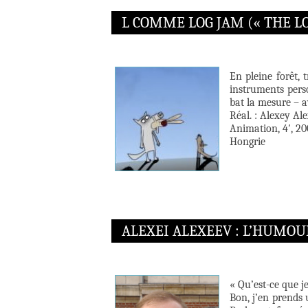
L COMME LOG JAM (« THE LOG
En pleine forêt,
instruments perso
bat la mesure – a
Réal. : Alexey Al
Animation, 4′, 2
Hongrie
ALEXEI ALEXEEV : L’HUMOUR
« Qu’est-ce que je
Bon, j’en prends 