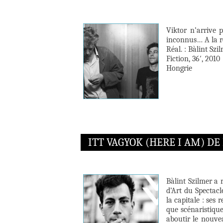
Viktor n’arrive p
inconnus… A la r
Réal. : Bàlint Szi
Fiction, 36′, 2010
Hongrie
ITT VAGYOK (HERE I AM) DE
Bàlint Szilmer a 
d’Art du Spectacl
la capitale : ses 
que scénaristiqu
aboutir le nouve