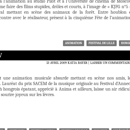
à l’animation au studio Pilot et à l’Université de cinéma de Mosco
me faire des films stupides, drôles et courts, à l’image de « KJFG n°5 
al mettant en scène des animaux de la forêt. Entre houblon 
ontre avec le réalisateur, présent à la cinquième Fête de l’animatio
ANIMATION
FESTIVAL DE LILLE
HONG
V
13 AVRIL 2009
KATIA BAYER
LAISSER UN COMMENTAIR
t une animation musicale absurde mettant en scène nos amis, l
. Lauréat du prix SACEM de la musique originale au Festival d’Anne
h hongrois épatant, apprécié à Anima et ailleurs, laisse un air ridicu
 sourire joyeux sur les lèvres.