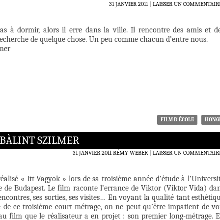
31 JANVIER 2011
LAISSER UN COMMENTAIR
as à dormir, alors il erre dans la ville. Il rencontre des amis et d
echerche de quelque chose. Un peu comme chacun d’entre nous.
lmer
FILM D'ÉCOLE
HONG
 BÀLINT SZILMER
31 JANVIER 2011
RÉMY WEBER
LAISSER UN COMMENTAIR
réalisé « Itt Vagyok » lors de sa troisième année d’étude à l’Universi
e de Budapest. Le film raconte l’errance de Viktor (Viktor Vida) da
rencontres, ses sorties, ses visites… En voyant la qualité tant esthétiq
e de ce troisième court-métrage, on ne peut qu’être impatient de vo
au film que le réalisateur a en projet : son premier long-métrage. 