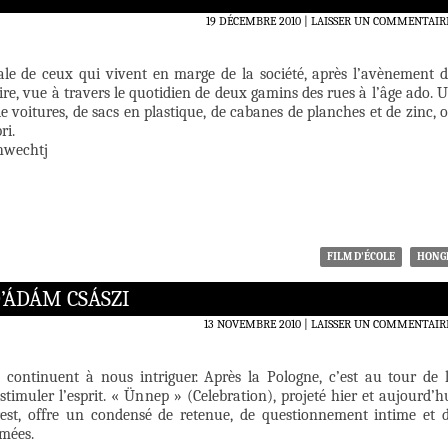
19 DÉCEMBRE 2010
LAISSER UN COMMENTAIR
iale de ceux qui vivent en marge de la société, après l’avènement 
ire, vue à travers le quotidien de deux gamins des rues à l’âge ado. 
de voitures, de sacs en plastique, de cabanes de planches et de zinc, 
ri.
chwechtj
FILM D'ÉCOLE
HONG
’ÁDÁM CSÁSZI
13 NOVEMBRE 2010
LAISSER UN COMMENTAIR
t continuent à nous intriguer. Après la Pologne, c’est au tour de 
timuler l’esprit. « Ünnep » (Celebration), projeté hier et aujourd’h
rest, offre un condensé de retenue, de questionnement intime et 
rmées.