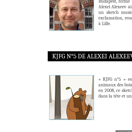
Budapest, formé 
Alexei Alexeev ai
un sketch music
exclamation, renc
à Lille.
KJFG N°5 DE ALEXEI ALEXEE
« KJFG n°5 » es
animaux des bois
en 2008, ce sketc
dans la tête et un