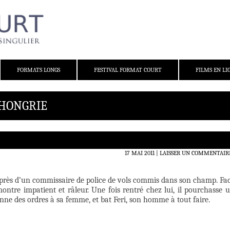
FORMATS LONGS
FESTIVAL FORMAT COURT
FILMS EN LI
 HONGRIE
17 MAI 2011
LAISSER UN COMMENTAIR
auprès d’un commissaire de police de vols commis dans son champ. Fa
se montre impatient et râleur. Une fois rentré chez lui, il pourchasse 
donne des ordres à sa femme, et bat Feri, son homme à tout faire.