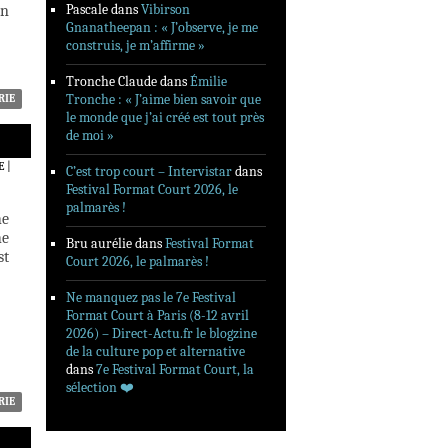
Pascale
dans
Vibirson
en
Gnanatheepan : « J’observe, je me
construis, je m’affirme »
Tronche Claude
dans
Émilie
Tronche : « J’aime bien savoir que
RIE
le monde que j’ai créé est tout près
de moi »
E
|
C’est trop court – Intervistar
dans
Festival Format Court 2026, le
palmarès !
he
he
Bru aurélie
dans
Festival Format
st
Court 2026, le palmarès !
Ne manquez pas le 7e Festival
Format Court à Paris (8-12 avril
2026) – Direct-Actu.fr le blogzine
de la culture pop et alternative
dans
7e Festival Format Court, la
sélection ❤️‍
RIE