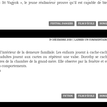
« Itt Vagyok », le jeune réalisateur prouve qu’il est capable de bi
FESTIVAL D'ANGERS
FILM D'ÉCOLE
HONG
19 DÉCEMBRE 2010
LAISSER UN COMMENTAIR
l’intérieur de la demeure familiale. Les enfants jouent à cache-cac
adultes jouent aux cartes ou répètent une valse. Dorothy se cac
ures de la chambre de la grand-mère. Elle observe par la fenêtre et e
s comportements.
a
FICTION
FILM D'ÉCOLE
HONG