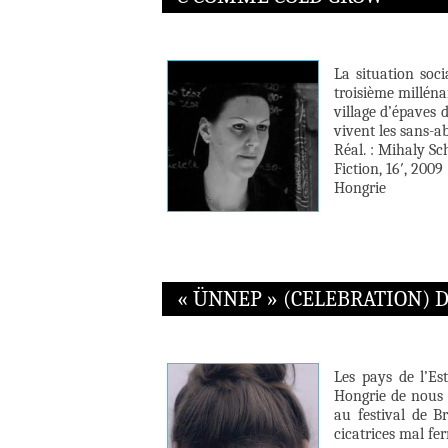
La situation soc
troisième milléna
village d’épaves 
vivent les sans-ab
Réal. : Mihaly S
Fiction, 16′, 2009
Hongrie
« ÜNNEP » (CELEBRATION) D
Les pays de l’Es
Hongrie de nous s
au festival de B
cicatrices mal fe