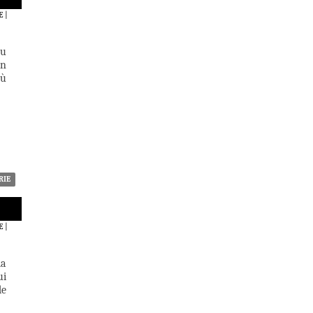
E
|
du
Un
où
RIE
E
|
la
ui
de