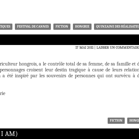
TIQUES
FESTIVAL DE CANNES
FICTION
HONGRIE
QUINZAINE DES RÉALISATE
17 MAI 2011
LAISSER UN COMMENTAIR
riculteur hongrois, a le contrôle total de sa femme, de sa famille et 
 personnages croisent leur destin tragique à cause de leurs relatio
m a été inspiré par les souvenirs de personnes qui ont survécu à 
rie
FICTION
HONG
 I AM)