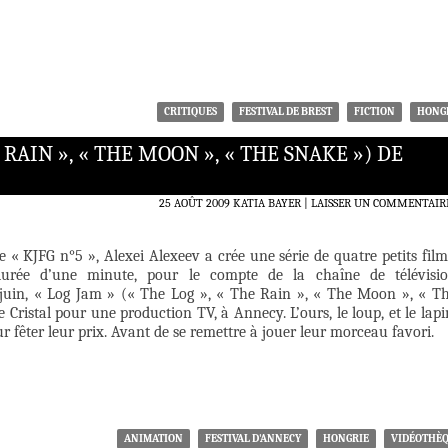
CRITIQUES
FESTIVAL DE BREST
FICTION
HONG
E RAIN », « THE MOON », « THE SNAKE ») DE
25 AOÛT 2009
KATIA BAYER
LAISSER UN COMMENTAIR
e « KJFG n°5 », Alexei Alexeev a crée une série de quatre petits film
urée d’une minute, pour le compte de la chaîne de télévisi
juin, « Log Jam » (« The Log », « The Rain », « The Moon », « T
e Cristal pour une production TV, à Annecy. L’ours, le loup, et le lapi
ur fêter leur prix. Avant de se remettre à jouer leur morceau favori.
ANIMATION
FESTIVAL D'ANNECY
HONGRIE
VIDÉOTHÈ