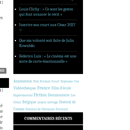
E
|
Louis Clichy : « Ce sont les gestes
qui font avancer le récit »
es
Inscrire son court aux César 2027
✨
Que ma volonté soit faite de Julia
Kowalski
Federico Luis : « Le cinéma est une
sorte de carte émotionnelle »
RIE
Animation
Prix Format Court
Royaume-Uni
France
Vidéothèque
Film d'école
E
|
Fiction
Documentaire
Expérimental
Les
Belgique
Festival de
César
moyen-métrage
té
Cannes
Festival de Clermont-Ferrand
ns
ue
COMMENTAIRES RÉCENTS
ir
En