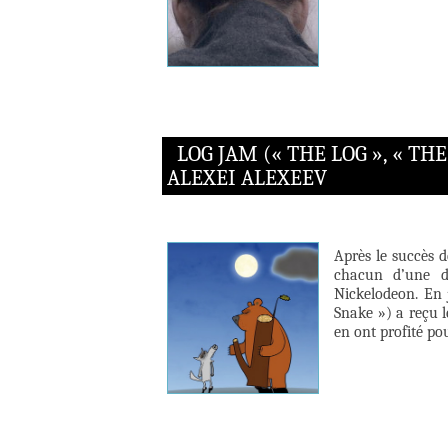
LOG JAM (« THE LOG », « TH
ALEXEI ALEXEEV
Après le succès d
chacun d’une d
Nickelodeon. En 
Snake ») a reçu l
en ont profité po