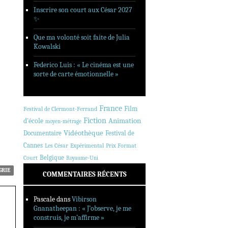
Inscrire son court aux César 2027
✨
Que ma volonté soit faite de Julia
Kowalski
Federico Luis : « Le cinéma est une
sorte de carte émotionnelle »
France
Film
Festival de Clermont-Ferrand
Fiction
Animation
d'école
moyen-métrage
Vidéothèque
Documentaire
Festival de
Cannes
Les César
Expérimental
Prix Format
Belgique
Court
Royaume-Uni
GRIE
COMMENTAIRES RÉCENTS
Pascale
dans
Vibirson
Gnanatheepan : « J’observe, je me
construis, je m’affirme »