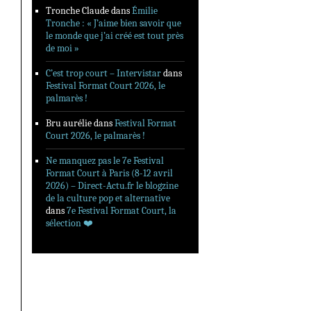
Tronche Claude
dans
Émilie
Tronche : « J’aime bien savoir que
le monde que j’ai créé est tout près
de moi »
C’est trop court – Intervistar
dans
Festival Format Court 2026, le
palmarès !
Bru aurélie
dans
Festival Format
Court 2026, le palmarès !
Ne manquez pas le 7e Festival
Format Court à Paris (8-12 avril
2026) – Direct-Actu.fr le blogzine
de la culture pop et alternative
dans
7e Festival Format Court, la
sélection ❤️‍