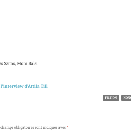
s Szitás, Moni Balsi
,
l’interview d’Attila Till
FICTION
HON
 champs obligatoires sont indiqués avec
*