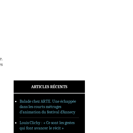
INTERVIEWS
REPORTAGES
SORTIES DVD
FORMATS LONGS
FESTIVAL FORMAT COURT
FILMS EN LIGNE
e.
CONTACT
es
ARTICLES RÉCENTS
Balade chez ARTE. Une échappée
dans les courts métrages
d’animation du festival d’Annecy
Louis Clichy : « Ce sont les gestes
qui font avancer le récit »