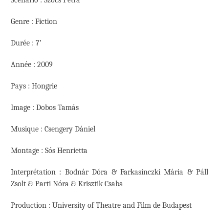
Scénario : Szocs Petra
Genre : Fiction
Durée : 7’
Année : 2009
Pays : Hongrie
Image : Dobos Tamás
Musique : Csengery Dániel
Montage : Sós Henrietta
Interprétation : Bodnár Dóra & Farkasinczki Mária & Páll
Zsolt & Parti Nóra & Krisztik Csaba
Production : University of Theatre and Film de Budapest