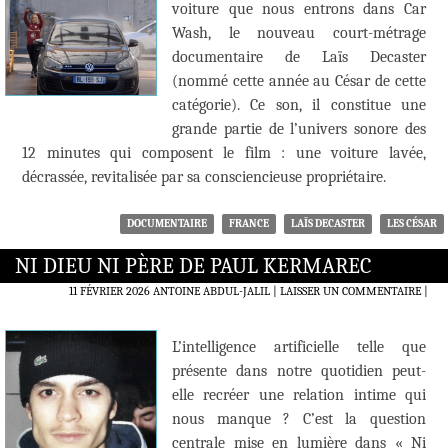
voiture que nous entrons dans Car
Wash, le nouveau court-métrage
documentaire de Laïs Decaster
(nommé cette année au César de cette
catégorie). Ce son, il constitue une
grande partie de l’univers sonore des
12 minutes qui composent le film : une voiture lavée,
décrassée, revitalisée par sa consciencieuse propriétaire.
DOCUMENTAIRE
FRANCE
LAÏS DECASTER
LES CÉSAR
NI DIEU NI PÈRE DE PAUL KERMAREC
11 FÉVRIER 2026
ANTOINE ABDUL-JALIL
LAISSER UN COMMENTAIRE
|
L’intelligence artificielle telle que
présente dans notre quotidien peut-
elle recréer une relation intime qui
nous manque ? C’est la question
centrale mise en lumière dans « Ni