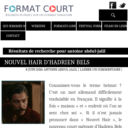
Recherche
ALLER AU CONTENU
QUI SOMMES-NOUS ?
WEBZINE
FORMATS LONGS
FESTIVAL FORMAT COURT
FILMS EN LIGNE
CONTACT
Résultats de recherche pour antoine abdul-jalil
NOUVEL HAIR D’HADRIEN BELS
8 JUIN 2026
ANTOINE ABDUL-JALIL
LAISSER UN COMMENTAIRE
|
Connaissez-vous le terme heimat ?
C’est un mot allemand difficilement
traduisible en français. Il signifie à la
fois « maison » et « endroit où l’on se
sent chez soi ». Si il n’est jamais
prononcé dans « Nouvel Hair », le
nouveau court-métrage d’Hadrien Bels