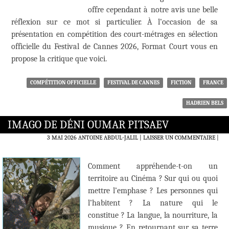
offre cependant à notre avis une belle
réflexion sur ce mot si particulier. À l’occasion de sa
présentation en compétition des court-métrages en sélection
officielle du Festival de Cannes 2026, Format Court vous en
propose la critique que voici.
COMPÉTITION OFFICIELLE
FESTIVAL DE CANNES
FICTION
FRANCE
HADRIEN BELS
IMAGO DE DÉNI OUMAR PITSAEV
3 MAI 2026
ANTOINE ABDUL-JALIL
LAISSER UN COMMENTAIRE
|
Comment appréhende-t-on un
territoire au Cinéma ? Sur qui ou quoi
mettre l’emphase ? Les personnes qui
l’habitent ? La nature qui le
constitue ? La langue, la nourriture, la
musique ? En retournant sur sa terre