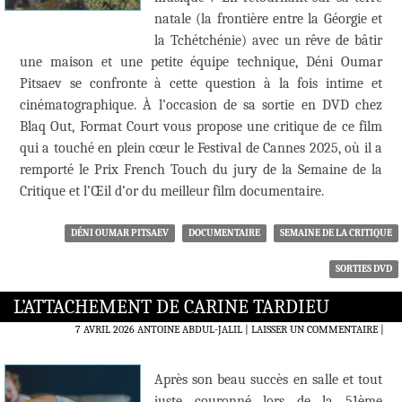
natale (la frontière entre la Géorgie et
la Tchétchénie) avec un rêve de bâtir
une maison et une petite équipe technique, Déni Oumar
Pitsaev se confronte à cette question à la fois intime et
cinématographique. À l’occasion de sa sortie en DVD chez
Blaq Out, Format Court vous propose une critique de ce film
qui a touché en plein cœur le Festival de Cannes 2025, où il a
remporté le Prix French Touch du jury de la Semaine de la
Critique et l’Œil d’or du meilleur film documentaire.
DÉNI OUMAR PITSAEV
DOCUMENTAIRE
SEMAINE DE LA CRITIQUE
SORTIES DVD
L’ATTACHEMENT DE CARINE TARDIEU
7 AVRIL 2026
ANTOINE ABDUL-JALIL
LAISSER UN COMMENTAIRE
|
Après son beau succès en salle et tout
juste couronné lors de la 51ème