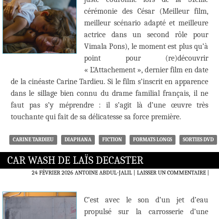
cérémonie des César (Meilleur film,
meilleur scénario adapté et meilleure
actrice dans un second rôle pour
Vimala Pons), le moment est plus qu’à
point pour (re)découvrir
« L’Attachement », dernier film en date
de la cinéaste Carine Tardieu. Si le film s’inscrit en apparence
dans le sillage bien connu du drame familial français, il ne
faut pas s’y méprendre : il s’agit là d’une œuvre très
touchante qui fait de sa délicatesse sa force première.
CARINE TARDIEU
DIAPHANA
FICTION
FORMATS LONGS
SORTIES DVD
CAR WASH DE LAÏS DECASTER
24 FÉVRIER 2026
ANTOINE ABDUL-JALIL
LAISSER UN COMMENTAIRE
|
C’est avec le son d’un jet d’eau
propulsé sur la carrosserie d’une