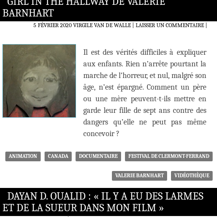
GIRL IN THE HALLWAY DE VALERIE
BARNHART
5 FÉVRIER 2020
VIRGILE VAN DE WALLE
LAISSER UN COMMENTAIRE
|
Il est des vérités difficiles à expliquer
aux enfants. Rien n’arrête pourtant la
marche de l’horreur, et nul, malgré son
âge, n’est épargné. Comment un père
ou une mère peuvent-t-ils mettre en
garde leur fille de sept ans contre des
dangers qu’elle ne peut pas même
concevoir ?
ANIMATION
CANADA
DOCUMENTAIRE
FESTIVAL DE CLERMONT-FERRAND
VALERIE BARNHART
VIDÉOTHÈQUE
DAYAN D. OUALID : « IL Y A EU DES LARMES
ET DE LA SUEUR DANS MON FILM »