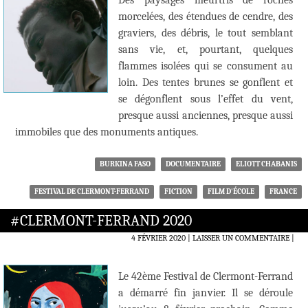
Des paysages meurtris de roches
morcelées, des étendues de cendre, des
graviers, des débris, le tout semblant
sans vie, et, pourtant, quelques
flammes isolées qui se consument au
loin. Des tentes brunes se gonflent et
se dégonflent sous l’effet du vent,
presque aussi anciennes, presque aussi
immobiles que des monuments antiques.
BURKINA FASO
DOCUMENTAIRE
ELIOTT CHABANIS
FESTIVAL DE CLERMONT-FERRAND
FICTION
FILM D'ÉCOLE
FRANCE
#CLERMONT-FERRAND 2020
4 FÉVRIER 2020
LAISSER UN COMMENTAIRE
|
Le 42ème Festival de Clermont-Ferrand
a démarré fin janvier. Il se déroule