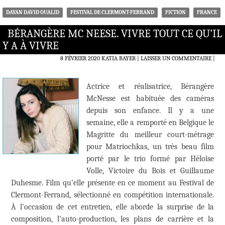
DAYAN DAVID OUALID
FESTIVAL DE CLERMONT-FERRAND
FICTION
FRANCE
BÉRANGÈRE MC NEESE. VIVRE TOUT CE QU’IL
Y A À VIVRE
8 FÉVRIER 2020
KATIA BAYER
LAISSER UN COMMENTAIRE
|
Actrice et réalisatrice, Bérangère
McNesse est habituée des caméras
depuis son enfance. Il y a une
semaine, elle a remporté en Belgique le
Magritte du meilleur court-métrage
pour Matriochkas, un très beau film
porté par le trio formé par Héloïse
Volle, Victoire du Bois et Guillaume
Duhesme. Film qu’elle présente en ce moment au Festival de
Clermont-Ferrand, sélectionné en compétition internationale.
À l’occasion de cet entretien, elle aborde la surprise de la
composition, l’auto-production, les plans de carrière et la