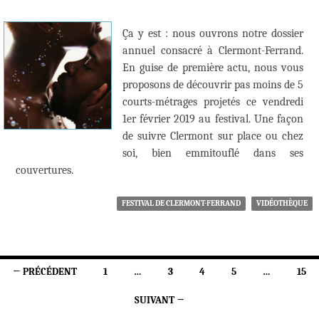
Ça y est : nous ouvrons notre dossier
annuel consacré à Clermont-Ferrand.
En guise de première actu, nous vous
proposons de découvrir pas moins de 5
courts-métrages projetés ce vendredi
1er février 2019 au festival. Une façon
de suivre Clermont sur place ou chez
soi, bien emmitouflé dans ses
couvertures.
FESTIVAL DE CLERMONT-FERRAND
VIDÉOTHÈQUE
Navigation
← PRÉCÉDENT
1
…
3
4
5
…
15
des
SUIVANT →
articles