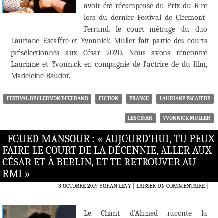
avoir été récompensé du Prix du Rire
lors du dernier Festival de Clermont-
Ferrand, le court métrage du duo
Lauriane Escaffre et Yvonnick Muller fait partie des courts
présélectionnés aux César 2020. Nous avons rencontré
Lauriane et Yvonnick en compagnie de l’actrice de du film,
Madeleine Baudot.
FESTIVAL DE CLERMONT-FERRAND
FICTION
FRANCE
LAURIANE ESCAFFRE
LES CÉSAR
YVONNICK MULLER
FOUED MANSOUR : « AUJOURD’HUI, TU PEUX
FAIRE LE COURT DE LA DÉCENNIE, ALLER AUX
CÉSAR ET À BERLIN, ET TE RETROUVER AU
RMI »
3 OCTOBRE 2019
YOHAN LEVY
LAISSER UN COMMENTAIRE
|
Le Chant d’Ahmed raconte la