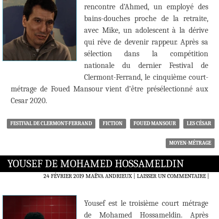
rencontre d’Ahmed, un employé des
bains-douches proche de la retraite,
avec Mike, un adolescent à la dérive
qui rêve de devenir rappeur. Après sa
sélection dans la compétition
nationale du dernier Festival de
Clermont-Ferrand, le cinquième court-
métrage de Foued Mansour vient d’être présélectionné aux
Cesar 2020.
FESTIVAL DE CLERMONT-FERRAND
FICTION
FOUED MANSOUR
LES CÉSAR
MOYEN-MÉTRAGE
YOUSEF DE MOHAMED HOSSAMELDIN
24 FÉVRIER 2019
MAËVA ANDRIEUX
LAISSER UN COMMENTAIRE
|
Yousef est le troisième court métrage
de Mohamed Hossameldin. Après