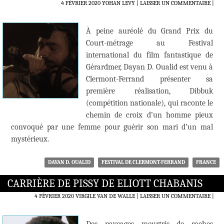
4 FÉVRIER 2020
YOHAN LEVY
LAISSER UN COMMENTAIRE
|
À peine auréolé du Grand Prix du
Court-métrage au Festival
international du film fantastique de
Gérardmer, Dayan D. Oualid est venu à
Clermont-Ferrand présenter sa
première réalisation, Dibbuk
(compétition nationale), qui raconte le
chemin de croix d’un homme pieux
convoqué par une femme pour guérir son mari d’un mal
mystérieux.
DAYAN D. OUALID
FESTIVAL DE CLERMONT-FERRAND
FRANCE
CARRIÈRE DE PISSY DE ELIOTT CHABANIS
4 FÉVRIER 2020
VIRGILE VAN DE WALLE
LAISSER UN COMMENTAIRE
|