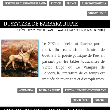
FESTIVAL DE CLERMONT-FERRAND
FICTION
FRANCE
RIAD BOUCHOUCHA
VIDÉOTHÈQUE
DUSZYCZKA DE BARBARA RUPIK
6 FÉVRIER 2020
VIRGILE VAN DE WALLE
LAISSER UN COMMENTAIRE
|
Le XIXème siècle est fasciné par la
mort. Du romantisme sinistre de
Goethe à la poésie gothique de Poe, en
passant par les tables tournantes de
Victor Hugo ou Le Vampire de
Polidori, la littérature de ce temps est
imbibée de revenants et d’ectoplasmes.
ANIMATION
BARBARA RUPIK
FESTIVAL DE CLERMONT-FERRAND
FILM D'ÉCOLE
POLOGNE