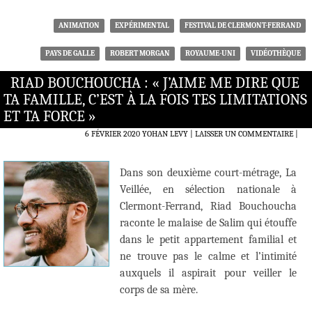
ANIMATION
EXPÉRIMENTAL
FESTIVAL DE CLERMONT-FERRAND
PAYS DE GALLE
ROBERT MORGAN
ROYAUME-UNI
VIDÉOTHÈQUE
RIAD BOUCHOUCHA : « J’AIME ME DIRE QUE
TA FAMILLE, C’EST À LA FOIS TES LIMITATIONS
ET TA FORCE »
6 FÉVRIER 2020
YOHAN LEVY
LAISSER UN COMMENTAIRE
|
Dans son deuxième court-métrage, La
Veillée, en sélection nationale à
Clermont-Ferrand, Riad Bouchoucha
raconte le malaise de Salim qui étouffe
dans le petit appartement familial et
ne trouve pas le calme et l’intimité
auxquels il aspirait pour veiller le
corps de sa mère.