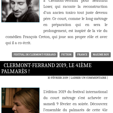
à Clermont-Ferrand pour Beautiful
Loser, qui raconte la reconstruction
d’un ancien toxico tout juste devenu
père. Ce court, comme le long-métrage
en préparation qui en sera le
prolongement, est inspiré de la vie du
comédien François Creton, qui joue son propre rôle et avec
qui il a co-écrit.
FESTIVAL DE CLERMONT-FERRAND
FICTION
FRANCE
MAXIME ROY
CLERMONT-FERRAND 2019, LE 41ÈME
PALMARÈS !
10 FÉVRIER 2019
LAISSER UN COMMENTAIRE
|
L’édition 2019 du festival international
du court métrage s’est achevée ce
samedi 9 février en soirée. Découvrez
l’ensemble du palmarès de cette 41e