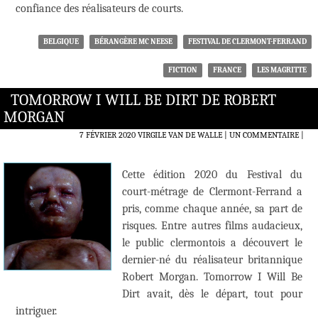
confiance des réalisateurs de courts.
BELGIQUE
BÉRANGÈRE MC NEESE
FESTIVAL DE CLERMONT-FERRAND
FICTION
FRANCE
LES MAGRITTE
TOMORROW I WILL BE DIRT DE ROBERT
MORGAN
7 FÉVRIER 2020
VIRGILE VAN DE WALLE
UN COMMENTAIRE
|
Cette édition 2020 du Festival du
court-métrage de Clermont-Ferrand a
pris, comme chaque année, sa part de
risques. Entre autres films audacieux,
le public clermontois a découvert le
dernier-né du réalisateur britannique
Robert Morgan. Tomorrow I Will Be
Dirt avait, dès le départ, tout pour
intriguer.